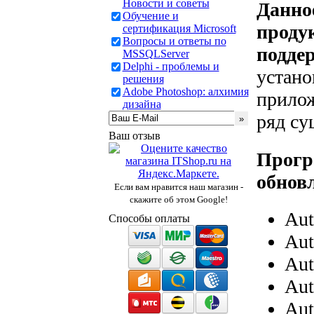
Новости и советы
Данно
Обучение и
продук
сертификация Microsoft
Вопросы и ответы по
подде
MSSQLServer
Delphi - проблемы и
устано
решения
Adobe Photoshop: алхимия
прилож
дизайна
ряд с
Ваш отзыв
Прогр
обнов
Если вам нравится наш магазин -
скажите об этом Google!
Aut
Способы оплаты
Aut
Aut
Aut
Aut