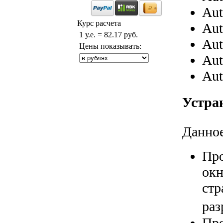
Aut
Курс расчета
Aut
1 у.е. = 82.17 руб.
Aut
Цены показывать:
Aut
Aut
Устра
Данное
Про
окн
стр
раз
Про