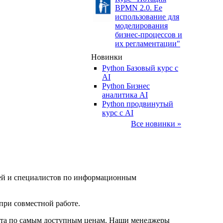
BPMN 2.0. Ее
использование для
моделирования
бизнес-процессов и
их регламентации"
Новинки
Python Базовый курс c
AI
Python Бизнес
аналитика AI
Python продвинутый
курс с AI
Все новинки »
елей и специалистов по информационным
при совместной работе.
нта по самым доступным ценам. Наши менеджеры