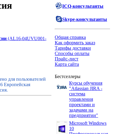
сия
ICQ-консультанты
Skype-консультанты
Общая справка
сии
(AL16-04UVU001-
Как оформить заказ
Тарифы доставки
Способы оплаты
Прайс-лист
Карта сайта
Бестселлеры
но для пользователей
Курсы обучения
6 Европейская
"Atlassian JIRA -
сия.
система
управления
проектами и
задачами на
предприятии"
Microsoft Windows
10
Профессиональная