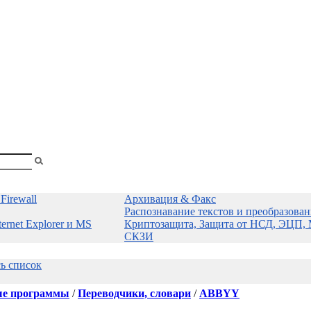
shopa
Firewall
Архивация & Факс
Распознавание текстов и преобразова
ernet Explorer и MS
Криптозащита, Защита от НСД, ЭЦП, 
СКЗИ
сь список
е программы
/
Переводчики, словари
/
ABBYY