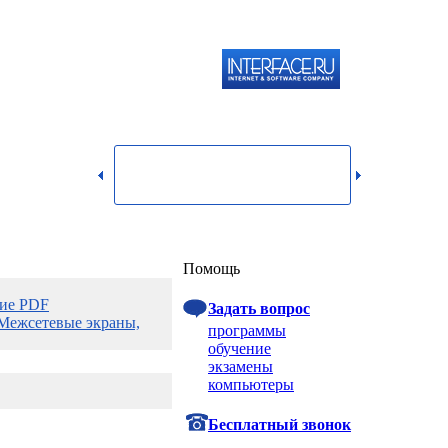
119334,
г.
Москва,
dmin@itshop.ru
ул.
Бардина,
д. 4,
корп. 3
Вход
Помощь
ние PDF
Задать вопрос
Межсетевые экраны,
программы
обучение
экзамены
компьютеры
Бесплатный звонок