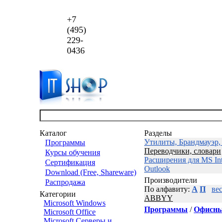
+7
(495)
229-
0436
Каталог
Разделы
Утилиты, Брандмауэр, 
Программы
Переводчики, словари
Курсы обучения
Расширения для MS Int
Сертификация
Outlook
Download (Free, Shareware)
Производители
Распродажа
По алфавиту:
A
П
ве
Категории
ABBYY
Microsoft Windows
Программы
/
Офисны
Microsoft Office
Microsoft Серверы и