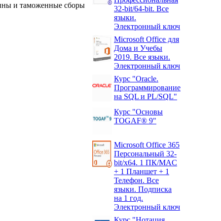
ины и таможенные сборы
32-bit/64-bit. Все
языки.
Электронный ключ
Microsoft Office для
Дома и Учебы
2019. Все языки.
Электронный ключ
Курс "Oracle.
Программирование
на SQL и PL/SQL"
Курс "Основы
TOGAF® 9"
Microsoft Office 365
Персональный 32-
bit/x64. 1 ПК/MAC
+ 1 Планшет + 1
Телефон. Все
языки. Подписка
на 1 год.
Электронный ключ
Курс "Нотация