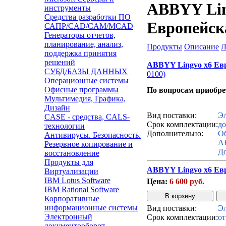
ABBYY Lin
инструменты
Средства разработки ПО
Европейск
САПР/CAD/CAM/MCAD
Генераторы отчетов,
планирование, анализ,
Продукты
Описание
Л
поддержка принятия
решений
ABBYY Lingvo x6 Евр
СУБД/БАЗЫ ДАННЫХ
0100)
Операционные системы
Офисные программы
По вопросам приобр
Мультимедия, Графика,
Звонок с сайта
Дизайн
Вид поставки:
Эл
CASE - средства, CALS-
Срок комплектации:
до
технологии
Дополнительно:
Об
Антивирусы. Безопасность.
AB
Резервное копирование и
До
восстановление
Продукты для
ABBYY Lingvo x6 Ев
Виртуализации
IBM Lotus Software
Цена:
6 600 руб.
IBM Rational Software
Корпоративные
информационные системы
Вид поставки:
Эл
Электронный
Срок комплектации:
от
документооборот