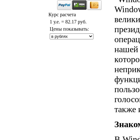
Window
Курс расчета
велики
1 у.е. = 82.17 руб.
презид
Цены показывать:
операц
нашей 
которо
неприк
функци
пользо
голосо
также 
Знако
В Wind