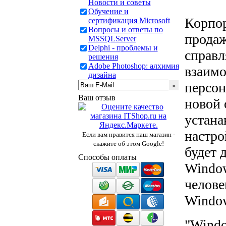
Новости и советы
Обучение и
Корпо
сертификация Microsoft
Вопросы и ответы по
продаж
MSSQLServer
Delphi - проблемы и
справл
решения
Adobe Photoshop: алхимия
взаимо
дизайна
персон
Ваш отзыв
новой 
устана
настро
Если вам нравится наш магазин -
скажите об этом Google!
будет 
Способы оплаты
Window
челове
Window
"Windo