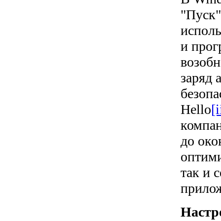
"Пуск"
исполь
и прог
возобн
заряд 
безопа
Hello
[i
компан
до око
оптими
так и 
прилож
Настро