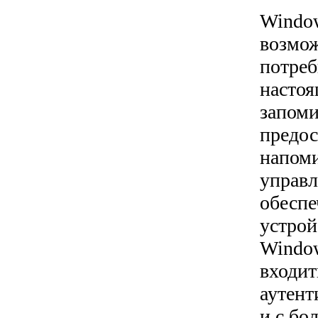
Window
возмож
потреб
настоя
запоми
предос
напоми
управл
обеспе
устрой
Window
входит
аутент
и с бо