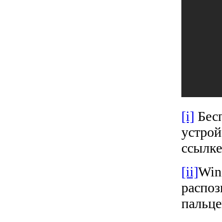
[i]
Бесп
устрой
ссылке
[ii]
Win
распоз
пальце