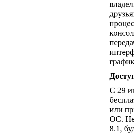
владел
друзья
процес
консол
переда
интерф
график
Досту
С 29 и
беспла
или пр
ОС. Не
8.1, б