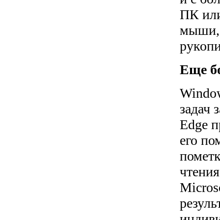
ПК или
мыши, 
рукопи
Еще б
Window
задач 
Edge п
его по
пометк
чтения
Micros
резуль
индиви