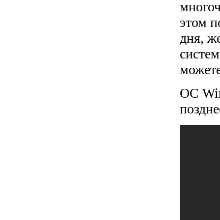
многоч
этом п
дня, ж
систем
можете
ОС Win
поздне