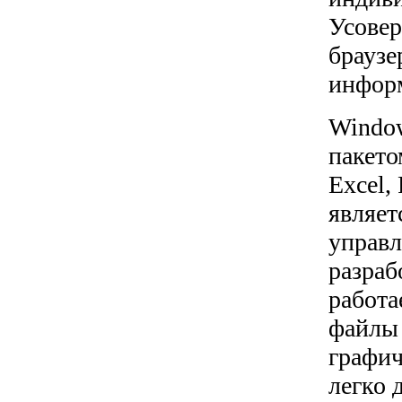
Усовер
браузе
информ
Window
пакето
Excel,
являет
управл
разраб
работа
файлы 
графич
легко 