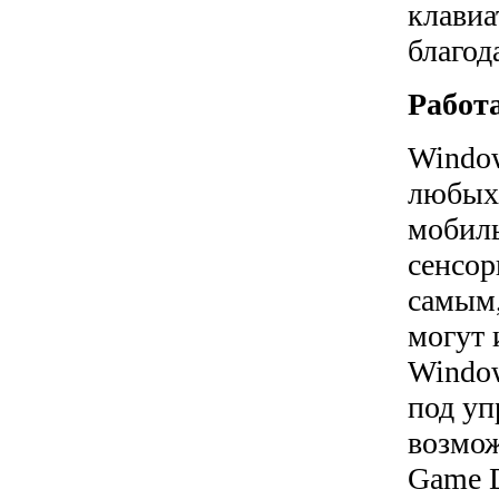
клавиа
благод
Работа
Window
любых 
мобиль
сенсор
самым,
могут 
Window
под уп
возмож
Game D