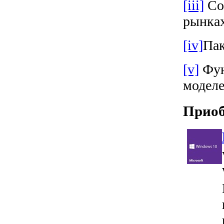
[iii]
Cor
рынках
[iv]
Пак
[v]
Фун
моделе
Приоб