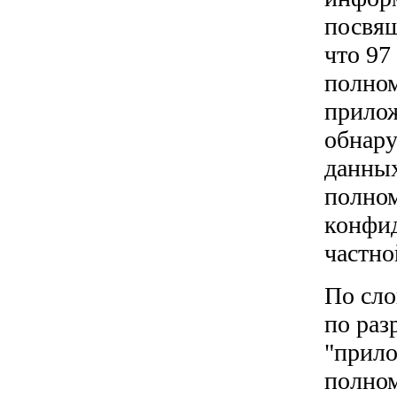
посвящ
что 97
полном
прилож
обнару
данных
полном
конфид
частно
По сло
по раз
"прило
полном