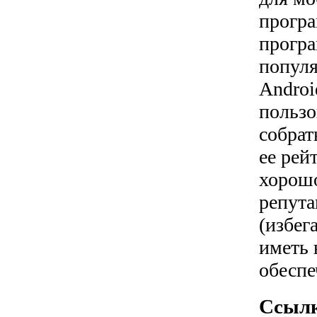
програ
програ
популя
Androi
пользо
собрат
ее рей
хорошо
репута
(избег
иметь 
обеспе
Ссылк