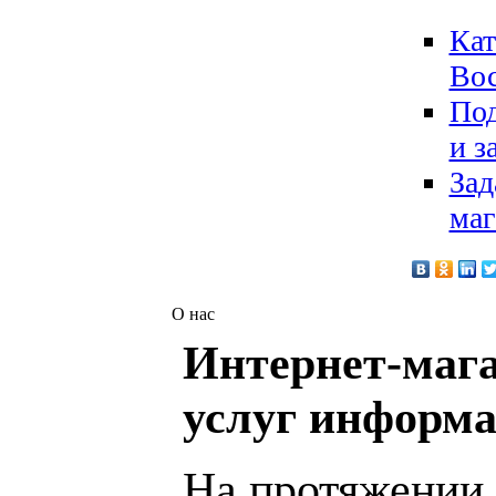
Кат
Вос
Под
и з
Зад
маг
О нас
Интернет-мага
услуг информа
На протяжении 