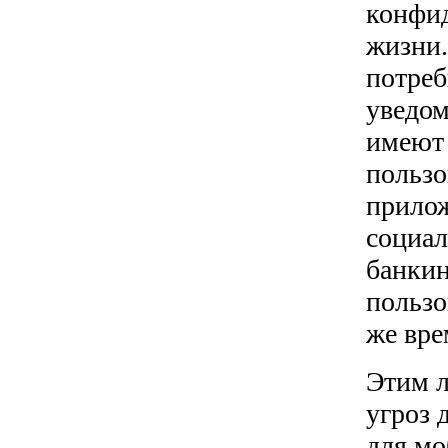
конфид
жизни.
потреб
уведом
имеют 
пользо
прилож
социал
банкин
пользо
же вре
Этим 
угроз 
для мо