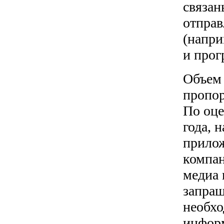
связан
отправ
(напри
и прог
Объем 
пропор
По оце
года, 
прилож
компан
медиа 
запраш
необхо
информ