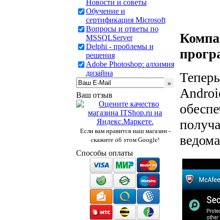
Новости и советы
Обучение и
сертификация Microsoft
Вопросы и ответы по
Компа
MSSQLServer
Delphi - проблемы и
програ
решения
Adobe Photoshop: алхимия
дизайна
Теперь
Androi
Ваш отзыв
обесп
получа
Если вам нравится наш магазин -
ведома
скажите об этом Google!
Способы оплаты