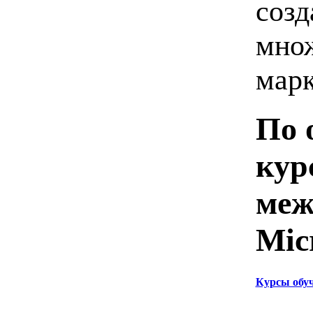
созд
множ
марк
По 
кур
меж
Mic
Курсы обу