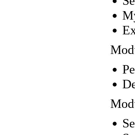
Se
My
Ex
Modu
Pe
De
Modu
Se