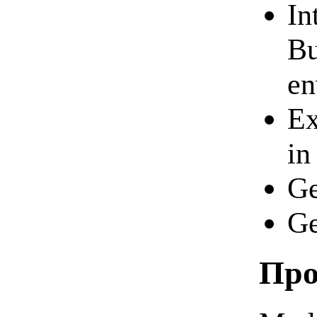
In
Bu
en
Ex
in
Ge
Ge
Про