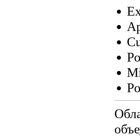
Ex
Ap
Cu
Po
Mi
Po
Обл
объе