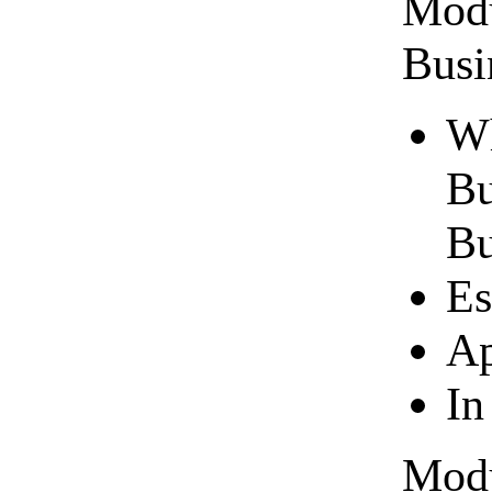
Modu
Busi
Wh
Bu
Bu
Es
Ap
In
Modu