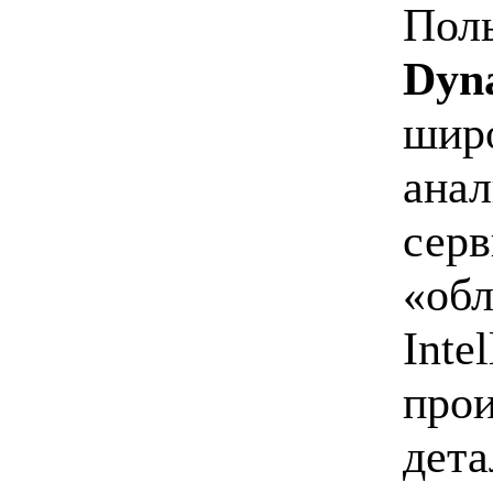
Поль
Dyn
шир
анал
серв
«обл
Inte
прои
дета