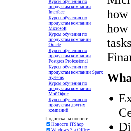
Курсы обучения по
продуктам компании
how 
Interface
Курсы обучения по
продуктам компании
how 
Microsoft
Курсы обучения по
task
продуктам компании
Oracle
Курсы обучения по
Fina
продуктам компании
Postgres Professional
Курсы обучения по
продуктам компании Sparx
What
Systems
Курсы обучения по
продуктам компании
Ex
МойОфис
Курсы обучения по
продуктам других
Ce
компаний
Подписка на новости
Di
Новости ITShop
Windows 7 и Office: