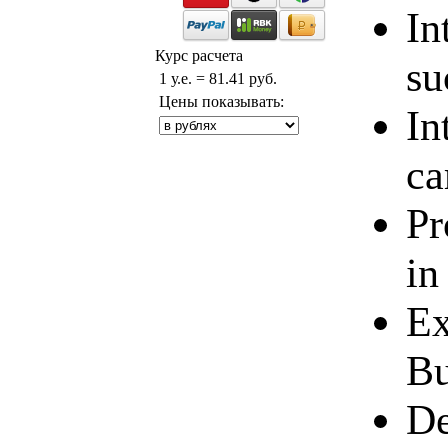
In
Курс расчета
su
1 у.е. = 81.41 руб.
Цены показывать:
In
ca
Pr
in
Ex
Bu
De