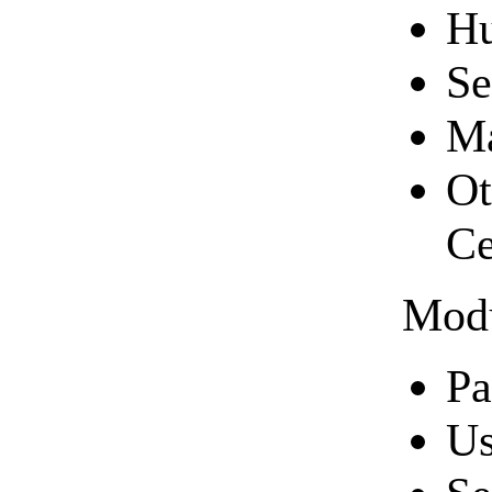
Hu
Se
Ma
Ot
Ce
Modu
Pa
Us