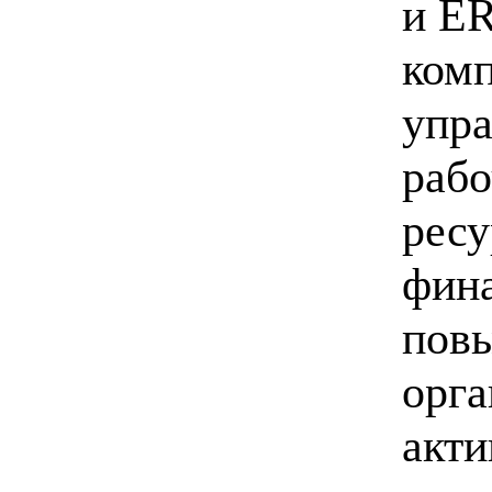
и ER
комп
упра
рабо
ресу
фина
повы
орга
акти