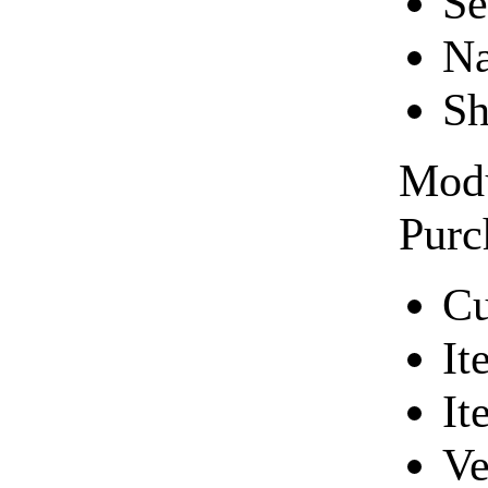
Se
Na
Sh
Modu
Purc
Cu
It
It
Ve