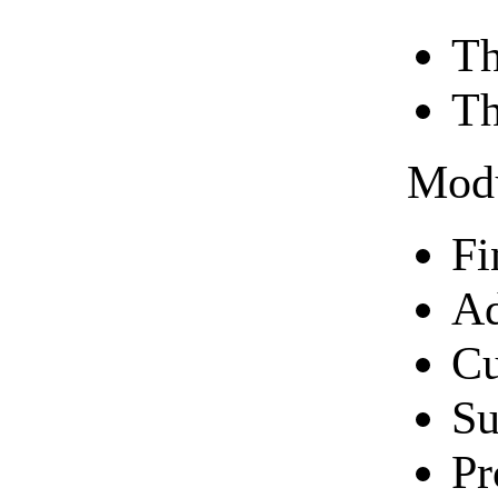
Th
Th
Modu
Fi
Ad
Cu
Su
Pr