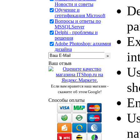
Новости и советы
De
Обучение и
сертификация Microsoft
Вопросы и ответы по
pa
MSSQLServer
Delphi - проблемы и
Ex
решения
Adobe Photoshop: алхимия
дизайна
in
Ваш отзыв
Us
sh
Если вам нравится наш магазин -
скажите об этом Google!
En
Способы оплаты
Us
na