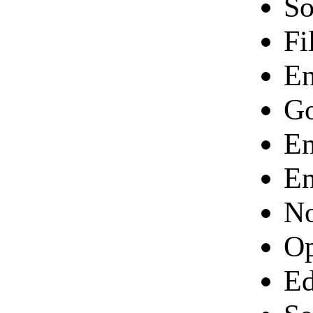
So
Fi
En
Go
En
En
No
Op
Ed