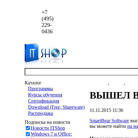
+7
(495)
229-
0436
Каталог
Новости
,
статьи
,
акци
Программы
ВЫШЕЛ В 
Курсы обучения
Сертификация
Download (Free, Shareware)
11.11.2015 11:36
Распродажа
SmartBear Software
вып
Подписка на новости
вы можете найти
на н
Новости ITShop
Windows 7 и Office: