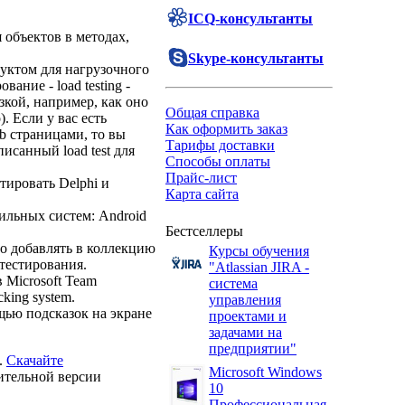
ICQ-консультанты
я объектов в методах,
Skype-консультанты
уктом для нагрузочного
ание - load testing -
зкой, например, как оно
Общая справка
. Если у вас есть
Как оформить заказ
b страницами, то вы
Тарифы доставки
писанный load test для
Способы оплаты
Прайс-лист
стировать Delphi и
Карта сайта
льных систем: Android
Бестселлеры
о добавлять в коллекцию
Курсы обучения
 тестирования.
"Atlassian JIRA -
 Microsoft Team
система
king system.
управления
щью подсказок на экране
проектами и
задачами на
предприятии"
.
Скачайте
Microsoft Windows
мительной версии
10
Профессиональная