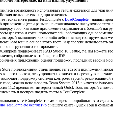
иболее интересные, на наш взгляд, улучшения:
явилась возможность использовать regular expression для указани
ствия пользователя над приложением.
лее тесная интеграция TestComplete с
LoadComplete
- нашим прод
 приложений (если раньше не сталкивались: нагрузочное тестиров
роверку того, как ваше приложение справляется с большой нагру
росы десятков и сотен пользователей, работающих одновременно)
ст, который выполняет какие-либо действия над тестируемыми we
сать load test на основе этого теста, и далее уже использовать за
ного нагрузочного тестирования.
tComplete поддерживает RAD Studio 10 Seattle, т.е. вы можете те
ожения, собранные в этой версии IDE.
обильных приложений оценят поддержку последних версий моби
s Store приложениями стала проще: теперь эти приложения можн
ons вашего проекта, что упрощает их запуск и перезапуск в начале
2 включает поддержку системы контроля версий, реализованной в
е того, можно использовать Team System 2015 в качестве issue-trac
рсия 11.2 предлагает интерактивный Quick Tour, который с помо
аписывать и воспроизводить тесты в TestComplete.
льзовались TestComplete, то самое время попробовать это сделать
ию TestComplete бесплатно
с нашего сайта (Quick Tour в ознако