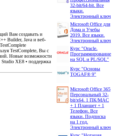
32-bit/64-bit. Все
языки.
Электронный ключ
Microsoft Office для
Дома и Учебы
щий Вам создавать и
2019. Все языки.
+ Builder, Java и веб-
Электронный ключ
TestComplete
Курс "Oracle.
зуя TestComplete, Вы с
Программирование
ений. Новые возможности
на SQL и PL/SQL"
D Studio XE8 • поддержка
Курс "Основы
TOGAF® 9"
Microsoft Office 365
Персональный 32-
bit/x64. 1 ПК/MAC
+ 1 Планшет + 1
Телефон. Все
языки. Подписка
на 1 год.
Электронный ключ
Курс "Нотация