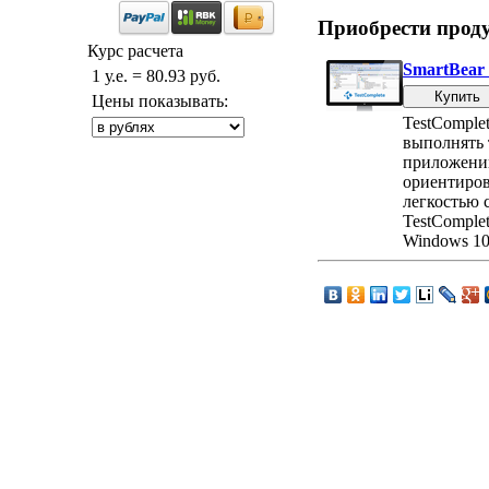
Приобрести прод
Курс расчета
SmartBear 
1 у.е. = 80.93 руб.
Цены показывать:
TestComple
выполнять т
приложений
ориентиров
легкостью 
TestComplet
Windows 10