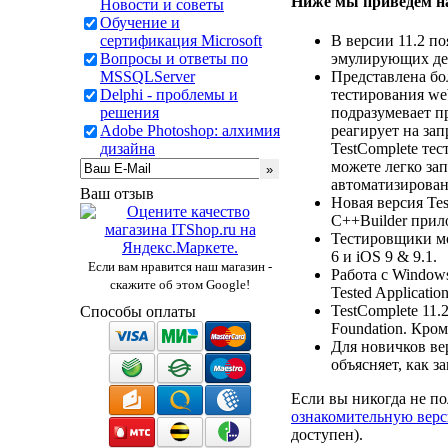
Ниже мы приведем на
Новости и советы
Обучение и
В версии 11.2 по
сертификация Microsoft
эмулирующих дей
Вопросы и ответы по
Представлена бо
MSSQLServer
тестирования web
Delphi - проблемы и
подразумевает п
решения
реагирует на зап
Adobe Photoshop: алхимия
TestComplete те
дизайна
можете легко запи
автоматизирован
Ваш отзыв
Новая версия Tes
C++Builder прил
Тестировщики м
6 и iOS 9 & 9.1.
Если вам нравится наш магазин -
Работа с Window
скажите об этом Google!
Tested Applicati
TestComplete 11.
Способы оплаты
Foundation. Кром
Для новичков ве
объясняет, как з
Если вы никогда не по
ознакомительную верс
доступен).