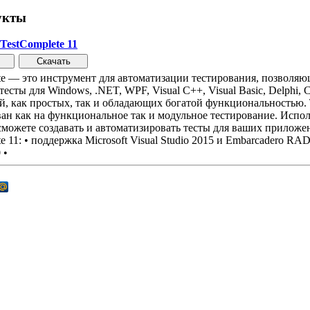
укты
TestComplete 11
te — это инструмент для автоматизации тестирования, позволяю
есты для Windows, .NET, WPF, Visual C++, Visual Basic, Delphi, C+
, как простых, так и обладающих богатой функциональностью. 
ан как на функциональное так и модульное тестирование. Исполь
сможете создавать и автоматизировать тесты для ваших прилож
e 11: • поддержка Microsoft Visual Studio 2015 и Embarcadero RA
 •