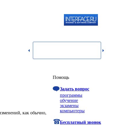
119334,
г.
Москва,
dmin@itshop.ru
ул.
Бардина,
д. 4,
корп. 3
Вход
Помощь
Задать вопрос
программы
обучение
экзамены
компьютеры
изменений, как обычно,
Бесплатный звонок