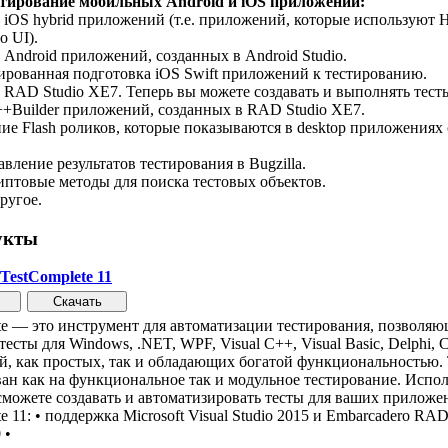
тирование мобильных Android и iOS приложений:
iOS hybrid приложений (т.е. приложений, которые используют
о UI).
Android приложений, созданных в Android Studio.
рованная подготовка iOS Swift приложений к тестированию.
RAD Studio XE7. Теперь вы можете создавать и выполнять тесты
++Builder приложений, созданных в RAD Studio XE7.
ие Flash роликов, которые показываются в desktop приложениях
авление результатов тестирования в Bugzilla.
птовые методы для поиска тестовых объектов.
ругое.
укты
TestComplete 11
te — это инструмент для автоматизации тестирования, позволяю
есты для Windows, .NET, WPF, Visual C++, Visual Basic, Delphi, C+
, как простых, так и обладающих богатой функциональностью. 
ан как на функциональное так и модульное тестирование. Исполь
сможете создавать и автоматизировать тесты для ваших прилож
e 11: • поддержка Microsoft Visual Studio 2015 и Embarcadero RA
 •