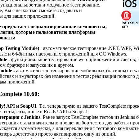
функциональное так и модульное тестирование.
e, Вы с легкостью сможете создавать и
ты для ваших приложений.
e предлагает специализированные компоненты,
логии, которые пользователю платформы
ровать:
p Testing Module) -
автоматическое тестирование .NET, WPF, Win
l Basic и 64-битных настольных приложений для ОС Windows.
ule -
функциональное тестирование web-приложений и сайтов; 
ом браузере и запуска их в другом.
Module -
автоматическое тестирование мобильных (нативных и w
йствах и эмуляторах без изменения тестов; реализация полного 
дам приложений.
Complete 10.60:
y! API и SoapUI.
Т.е. теперь прямо из вашего TestComplete про
e тесты, созданные в Ready! API и SoapUI.
еграция с Jenkins.
Ранее запуск TestComplete тестов из Jenkins 
теграция стала значительно проще: выбор тестов для работы про
пускается автоматически, а для переключения тестового компьют
еперь достаточно просто активировать одну из опций.