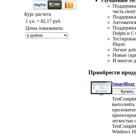
Улучшенное тес
Поддержка 
часть своег
Курс расчета
Поддержка 
1 у.е. = 82.17 руб.
Автоматизи
Поддержка 
Цены показывать:
Delphi и C
Тестирован
Player.
Легкое доб
Новые скри
И многое д
Приобрести прод
SmartBear 
TestComple
выполнять т
приложений
ориентиров
легкостью 
TestComplet
Windows 10