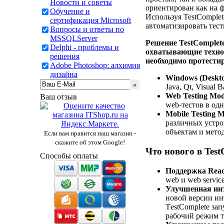
Новости и советы
ориентирован как на 
Обучение и
Используя TestComplet
сертификация Microsoft
автоматизировать тес
Вопросы и ответы по
MSSQLServer
Решение TestComplet
Delphi - проблемы и
охватывающие техно
решения
необходимо протести
Adobe Photoshop: алхимия
дизайна
Windows (Deskto
Java, Qt, Visua
Web Testing Mod
Ваш отзыв
web-тестов в одн
Mobile Testing 
различных устро
объектам и мето
Если вам нравится наш магазин -
скажите об этом Google!
Что нового в Test
Способы оплаты
Поддержка Read
web и web servic
Улучшенная инт
новой версии ин
ТestComplete за
рабочий режим т