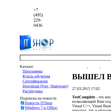
+7
(495)
229-
0436
Каталог
Новости
,
статьи
,
акци
Программы
ВЫШЕЛ В 
Курсы обучения
Сертификация
Download (Free, Shareware)
27.03.2015 17:02
Распродажа
TestComplete
- это ин
Подписка на новости
позволяющий Вам созд
Новости ITShop
Visual C++, Visual Basi
Windows 7 и Office:
простых, так и облад