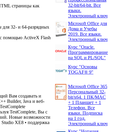
32-bit/64-bit. Все
 HTML страницы как
языки.
Электронный ключ
Microsoft Office для
 для 32- и 64-разрядных
Дома и Учебы
2019. Все языки.
 с помощью ActiveX Flash
Электронный ключ
Курс "Oracle.
Программирование
на SQL и PL/SQL"
Курс "Основы
TOGAF® 9"
Microsoft Office 365
Персональный 32-
щий Вам создавать и
bit/x64. 1 ПК/MAC
+ Builder, Java и веб-
+ 1 Планшет + 1
TestComplete
Телефон. Все
зуя TestComplete, Вы с
языки. Подписка
ений. Новые возможности
на 1 год.
D Studio XE8 • поддержка
Электронный ключ
Курс "Нотация