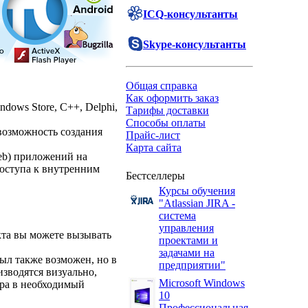
ICQ-консультанты
Skype-консультанты
Общая справка
Как оформить заказ
dows Store, C++, Delphi,
Тарифы доставки
Способы оплаты
возможность создания
Прайс-лист
Карта сайта
eb) приложений на
доступа к внутренним
Бестселлеры
Курсы обучения
"Atlassian JIRA -
система
управления
екта вы можете вызывать
проектами и
задачами на
был также возможен, но в
предприятии"
изводятся визуально,
Microsoft Windows
ера в необходимый
10
Профессиональная