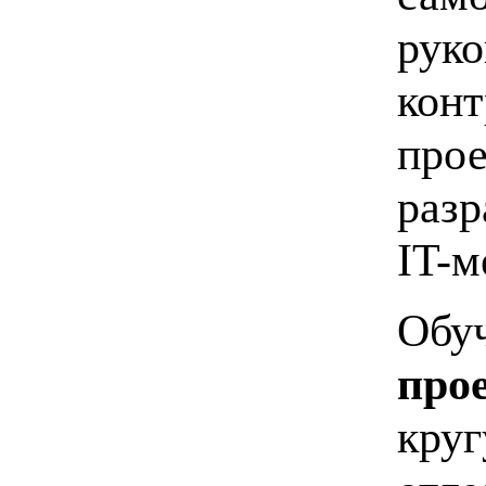
руко
конт
прое
разр
IT-м
Обу
про
круг