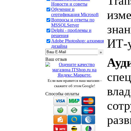
Tran
Новости и советы
Обучение и
изме
сертификация Microsoft
Вопросы и ответы по
знан
MSSQLServer
Delphi - проблемы и
решения
ИТ-у
Adobe Photoshop: алхимия
дизайна
Ауд
Ваш отзыв
спец
Если вам нравится наш магазин -
скажите об этом Google!
влад
Способы оплаты
сотр
разв