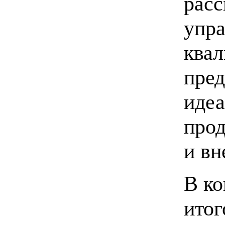
расс
упр
квал
пред
идеа
прод
и вн
В ко
итог