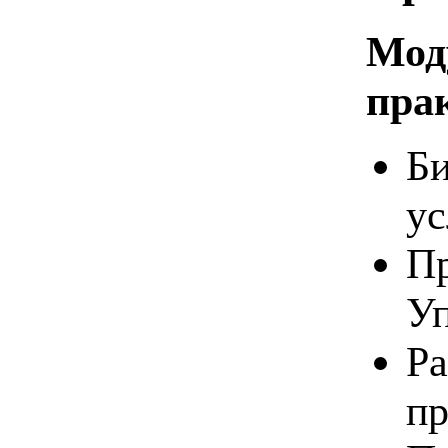
Мод
пра
Би
ус
Пр
Уп
Ра
пр