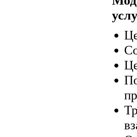
Мод
услу
Це
Со
Це
По
пр
Тр
вз