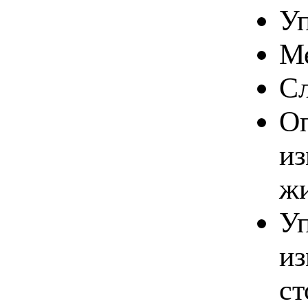
Уп
Ме
Сл
Оп
из
жи
Уп
из
ст