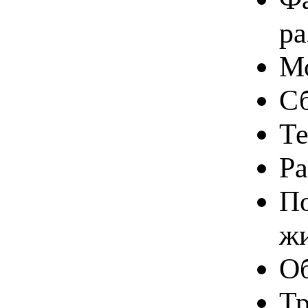
ра
Мо
Сб
Те
Ра
По
жи
Об
Тр