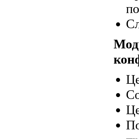
по
Сл
Мод
кон
Це
Со
Це
По