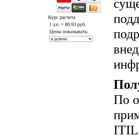
суще
подд
Курс расчета
1 у.е. = 80.93 руб.
подр
Цены показывать:
внед
инф
Пол
По о
прим
ITIL