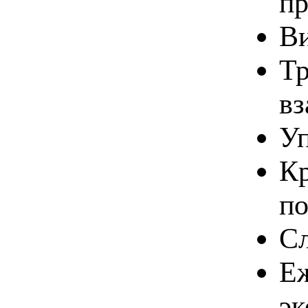
пр
Ви
Тр
вз
Уп
Кр
по
Сл
Еж
эк