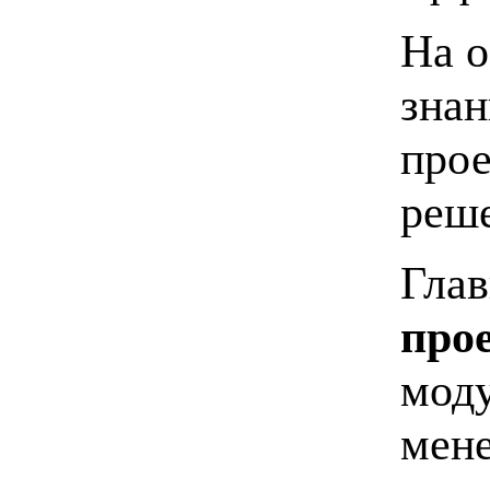
На о
знан
прое
реш
Гла
про
моду
мене