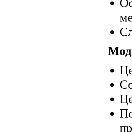
Ос
ме
Сл
Мод
Це
Со
Це
По
пр