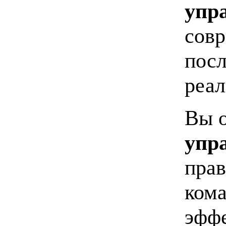
упр
совр
посл
реал
Вы о
упр
прав
кома
эффе