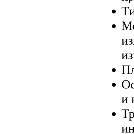
Ти
Мо
из
и
Пл
Ос
и 
Тр
ин