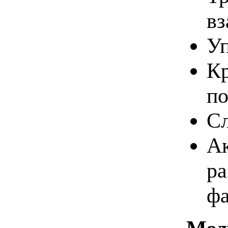
вз
Уп
Кр
по
Сл
Ак
ра
фа