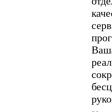
отде
каче
серв
прог
Ваша
реал
сокр
бесц
руко