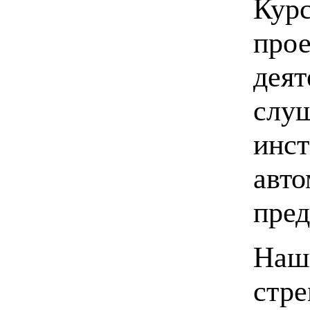
Курс
прое
деят
слуш
инс
авто
пред
Наши
стре