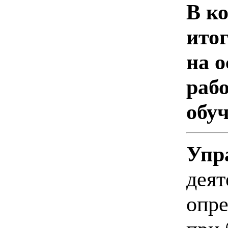
В ко
итог
на 
раб
обу
Упр
деят
опре