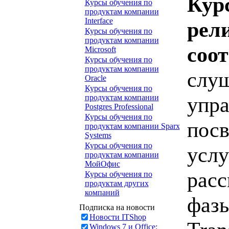
Кур
Курсы обучения по
продуктам компании
Interface
рели
Курсы обучения по
продуктам компании
соо
Microsoft
Курсы обучения по
продуктам компании
слуш
Oracle
Курсы обучения по
упра
продуктам компании
Postgres Professional
Курсы обучения по
пос
продуктам компании Sparx
Systems
Курсы обучения по
услу
продуктам компании
МойОфис
расс
Курсы обучения по
продуктам других
компаний
фазы
Подписка на новости
Новости ITShop
Windows 7 и Office: