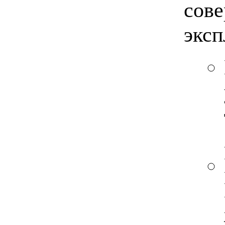
сов
эксп