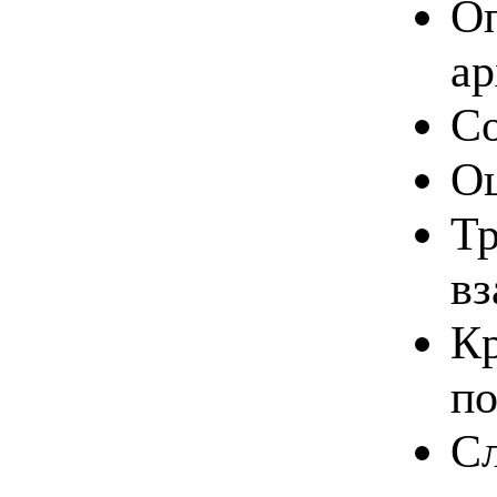
О
ар
Со
Оц
Тр
вз
Кр
по
Сл