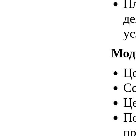
Пл
де
ус
Мод
Це
Со
Це
По
пр