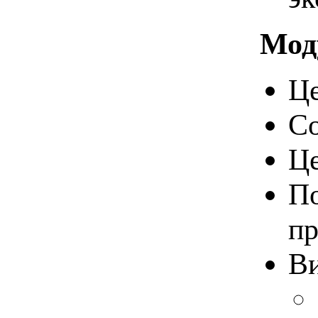
Мод
Це
Со
Це
По
пр
Ви