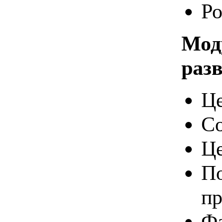
Ро
Мод
раз
Це
Со
Це
По
пр
Фа