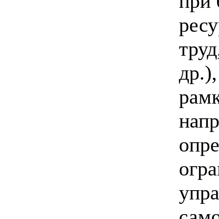
при 
ресу
труд
др.)
рамк
напр
опре
огра
упра
само