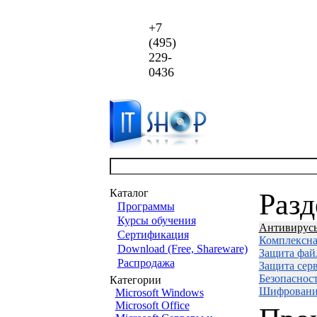
+7
(495)
229-
0436
Каталог
Раз
Программы
Курсы обучения
Антивирус
Сертификация
Комплексна
Download (Free, Shareware)
Защита фай
Распродажа
Защита сер
Безопаснос
Категории
Шифровани
Microsoft Windows
Microsoft Office