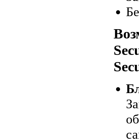
Бе
Воз
Secu
Secu
Б
За
об
са