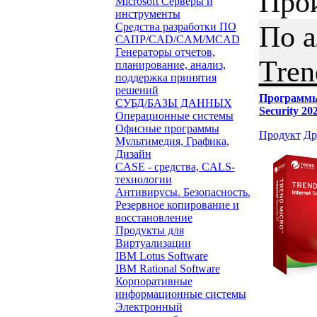
Про
Microsoft Серверы и
инструменты
По 
Средства разработки ПО
САПР/CAD/CAM/MCAD
Генераторы отчетов,
Tren
планирование, анализ,
поддержка принятия
решений
Программ
СУБД/БАЗЫ ДАННЫХ
Security 20
Операционные системы
Офисные программы
Продукт
Др
Мультимедия, Графика,
Дизайн
CASE - средства, CALS-
технологии
Антивирусы. Безопасность.
Резервное копирование и
восстановление
Продукты для
Виртуализации
IBM Lotus Software
IBM Rational Software
Корпоративные
информационные системы
Электронный