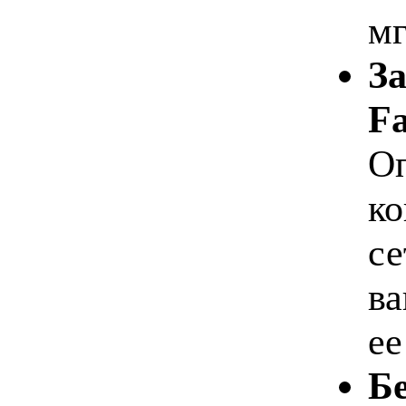
мг
З
Fa
Оп
ко
се
ва
ее
Бе