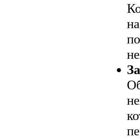
Ко
на
по
не
З
Об
не
ко
пе