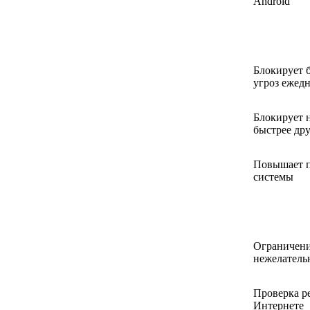
Android
Блокирует 
угроз ежед
Блокирует 
быстрее др
Повышает п
системы
Ограничени
нежелатель
Проверка р
Интернете