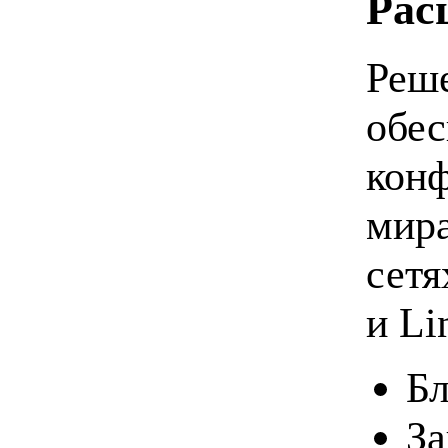
Рас
Реш
обес
конф
мира
сетя
и Li
Бл
За