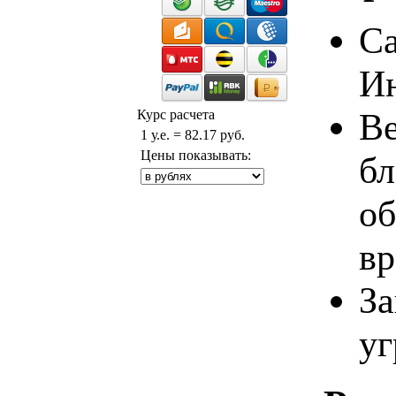
Са
Ин
Ве
Курс расчета
1 у.е. = 82.17 руб.
Цены показывать:
бл
об
в
За
уг