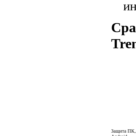
и
Сра
Tre
Защита ПК,