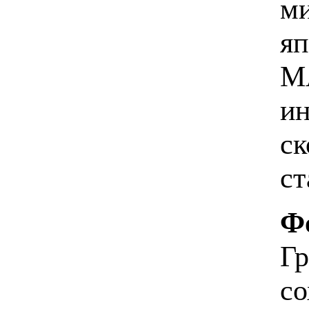
ми
яп
M
ин
ск
ст
Ф
Г
со