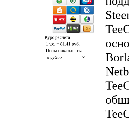
подд
Stee
TeeC
Курс расчета
осно
1 у.е. = 81.41 руб.
Цены показывать:
Borl
Netb
TeeC
обши
TeeC