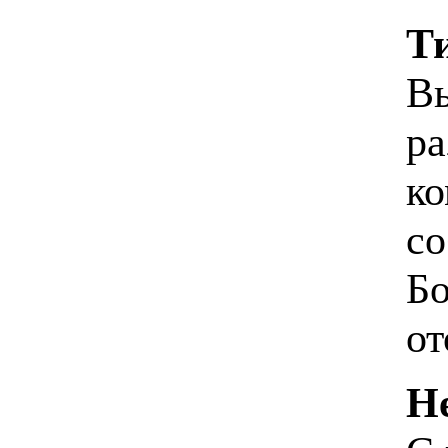
Т
Вы
ра
ко
со
Бо
от
Н