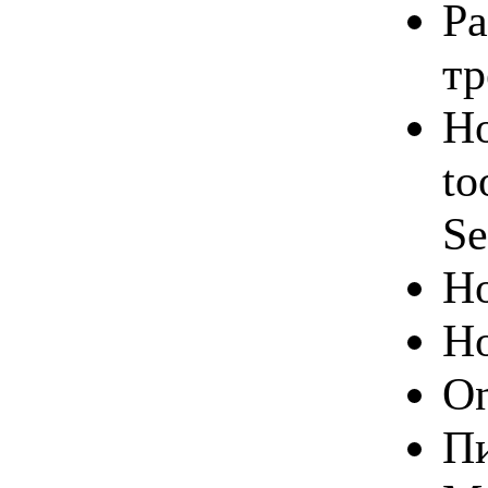
Ра
тр
Но
to
Se
Но
Но
On
Пи