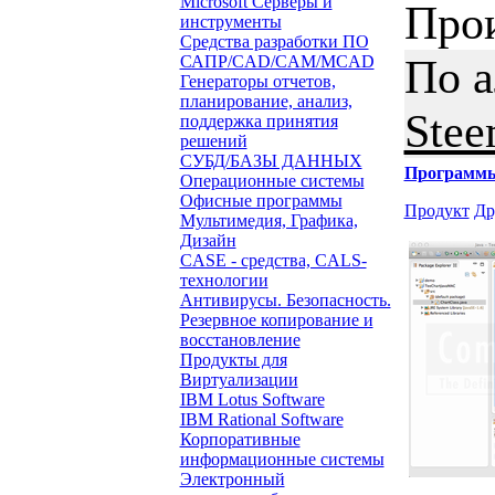
Microsoft Серверы и
Про
инструменты
Средства разработки ПО
По 
САПР/CAD/CAM/MCAD
Генераторы отчетов,
планирование, анализ,
Stee
поддержка принятия
решений
СУБД/БАЗЫ ДАННЫХ
Программ
Операционные системы
Офисные программы
Продукт
Др
Мультимедия, Графика,
Дизайн
CASE - средства, CALS-
технологии
Антивирусы. Безопасность.
Резервное копирование и
восстановление
Продукты для
Виртуализации
IBM Lotus Software
IBM Rational Software
Корпоративные
информационные системы
Электронный