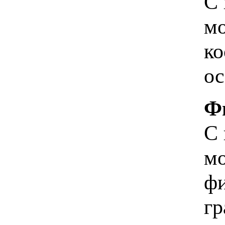
С 
мо
ко
ос
Ф
С
мо
фи
гр