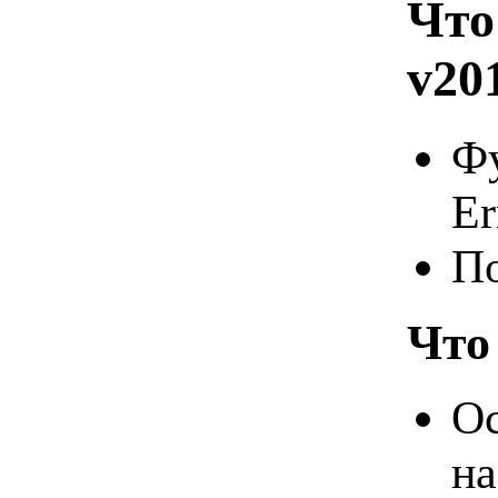
Что
v20
Фу
Er
По
Что
Ос
на