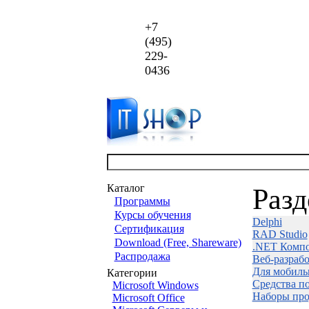
+7
(495)
229-
0436
Каталог
Раз
Программы
Курсы обучения
Delphi
Сертификация
RAD Studio
Download (Free, Shareware)
.NET Комп
Распродажа
Веб-разраб
Для мобиль
Категории
Средства п
Microsoft Windows
Наборы про
Microsoft Office