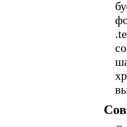
бу
фо
.t
со
ша
хр
вы
Сов