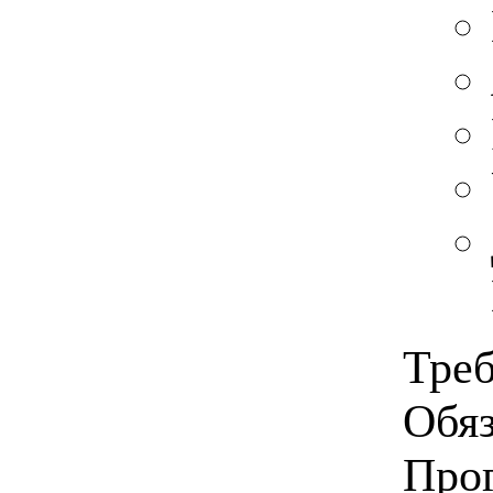
Треб
Обяз
Прог