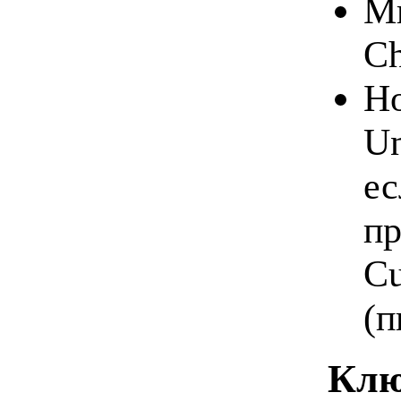
Мы
Ch
Но
Un
ес
пр
Cu
(п
Клю