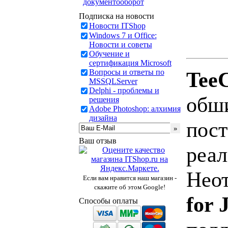
документооборот
Подписка на новости
Новости ITShop
Windows 7 и Office:
Новости и советы
Обучение и
сертификация Microsoft
Вопросы и ответы по
TeeC
MSSQLServer
Delphi - проблемы и
обши
решения
Adobe Photoshop: алхимия
дизайна
пост
Ваш отзыв
реал
Нео
Если вам нравится наш магазин -
скажите об этом Google!
for 
Способы оплаты