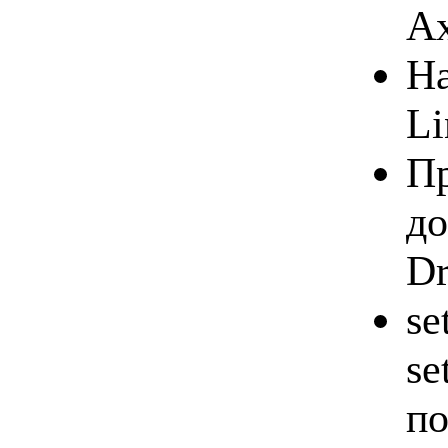
Ax
На
Li
Пр
до
Dr
se
se
по