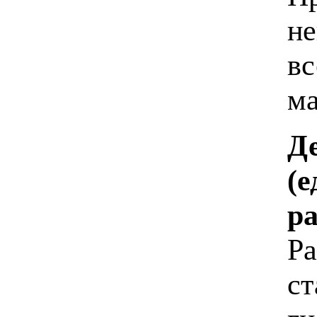
не
вс
ма
Де
(е
р
Ра
ст