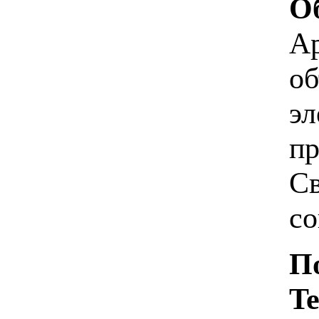
О
А
об
эл
пр
Св
со
П
Te