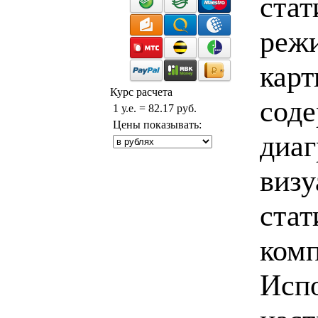
стат
режи
карт
Курс расчета
соде
1 у.е. = 82.17 руб.
Цены показывать:
диаг
визу
стат
комп
Испо