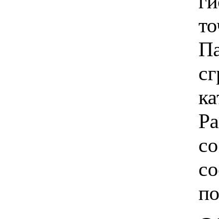
ги
то
Па
сг
ка
Ра
со
со
по