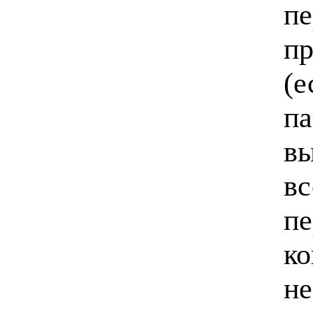
пе
пр
(е
па
вы
вс
пе
ко
не