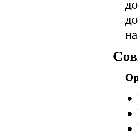
до
до
на
Сов
Op