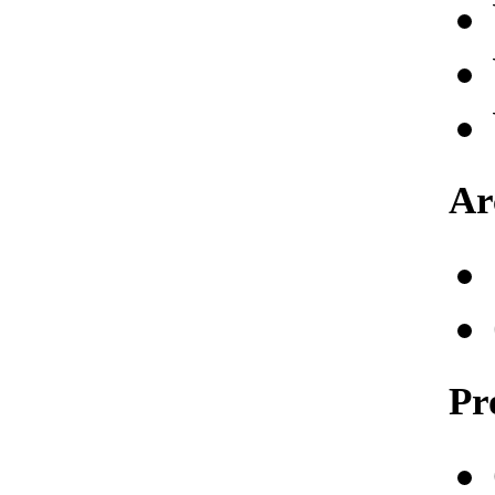
Ar
Pr