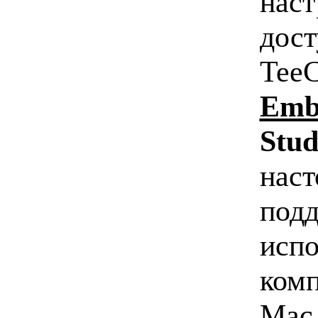
наст
дост
TeeC
Emb
Stud
наст
подд
испо
комп
Mac 