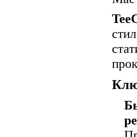
Tee
стил
стат
прок
Клю
Б
р
Пр