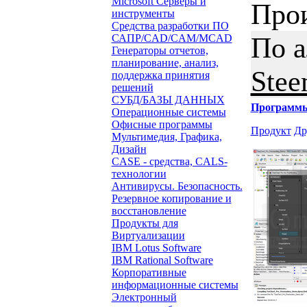
Microsoft Серверы и
Про
инструменты
Средства разработки ПО
По 
САПР/CAD/CAM/MCAD
Генераторы отчетов,
планирование, анализ,
Stee
поддержка принятия
решений
СУБД/БАЗЫ ДАННЫХ
Программ
Операционные системы
Офисные программы
Продукт
Др
Мультимедия, Графика,
Дизайн
CASE - средства, CALS-
технологии
Антивирусы. Безопасность.
Резервное копирование и
восстановление
Продукты для
Виртуализации
IBM Lotus Software
IBM Rational Software
Корпоративные
информационные системы
Электронный