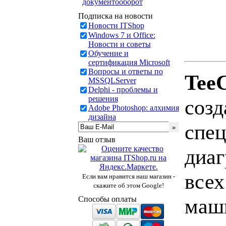
документооборот
Подписка на новости
Новости ITShop
Windows 7 и Office:
Новости и советы
Обучение и
сертификация Microsoft
Вопросы и ответы по
Tee
MSSQLServer
Delphi - проблемы и
решения
созд
Adobe Photoshop: алхимия
дизайна
спец
Ваш отзыв
диаг
всех
Если вам нравится наш магазин -
скажите об этом Google!
маш
Способы оплаты