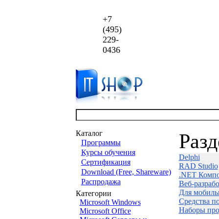
+7
(495)
229-
0436
Каталог
Раз
Программы
Курсы обучения
Delphi
Сертификация
RAD Studio
Download (Free, Shareware)
.NET Комп
Распродажа
Веб-разраб
Для мобиль
Категории
Средства п
Microsoft Windows
Наборы про
Microsoft Office