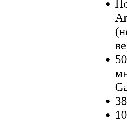
По
An
(н
ве
50
мн
Ga
38
10