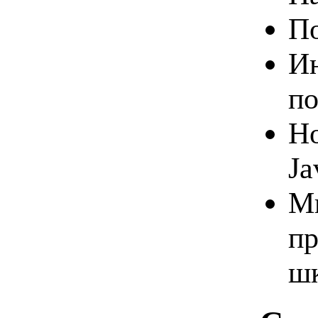
П
Ин
по
Но
Ja
Мн
пр
шк