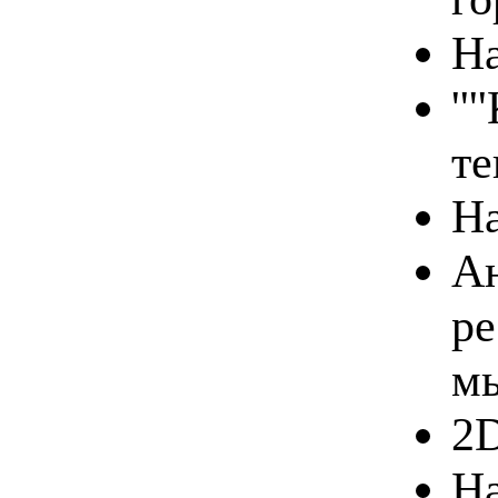
На
''
те
На
Ан
ре
м
2D
На