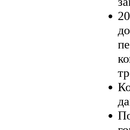
за
20
до
пе
ко
тр
Ко
д
По
го