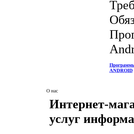
Треб
Обяз
Прог
Andr
Программ
ANDROID
О нас
Интернет-мага
услуг информа