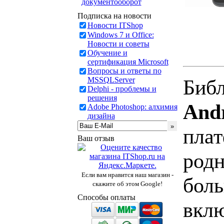
документооборот
Подписка на новости
Новости ITShop
Windows 7 и Office:
Новости и советы
Обучение и
сертификация Microsoft
Вопросы и ответы по
MSSQLServer
Биб
Delphi - проблемы и
решения
Andr
Adobe Photoshop: алхимия
дизайна
плат
Ваш отзыв
родн
Если вам нравится наш магазин -
боль
скажите об этом Google!
Способы оплаты
вклю