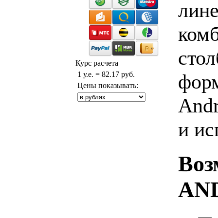
лине
комб
стол
Курс расчета
1 у.е. = 82.17 руб.
форм
Цены показывать:
Andr
и ис
Воз
AN