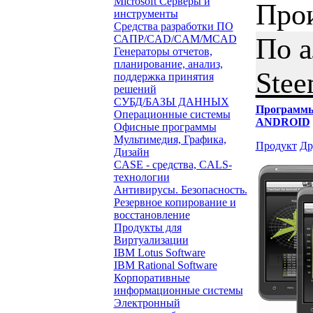
Microsoft Серверы и
Про
инструменты
Средства разработки ПО
По 
САПР/CAD/CAM/MCAD
Генераторы отчетов,
планирование, анализ,
Stee
поддержка принятия
решений
СУБД/БАЗЫ ДАННЫХ
Программ
Операционные системы
ANDROID
Офисные программы
Мультимедия, Графика,
Продукт
Др
Дизайн
CASE - средства, CALS-
технологии
Антивирусы. Безопасность.
Резервное копирование и
восстановление
Продукты для
Виртуализации
IBM Lotus Software
IBM Rational Software
Корпоративные
информационные системы
Электронный