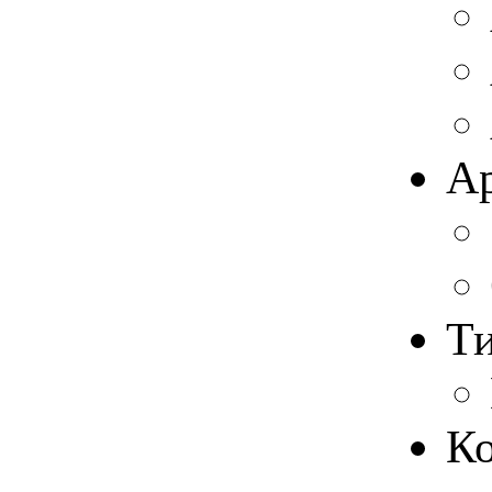
Ар
Ти
К