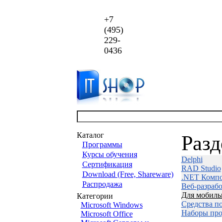
+7
(495)
229-
0436
Каталог
Раз
Программы
Курсы обучения
Delphi
Сертификация
RAD Studio
Download (Free, Shareware)
.NET Комп
Распродажа
Веб-разраб
Для мобиль
Категории
Средства п
Microsoft Windows
Наборы про
Microsoft Office