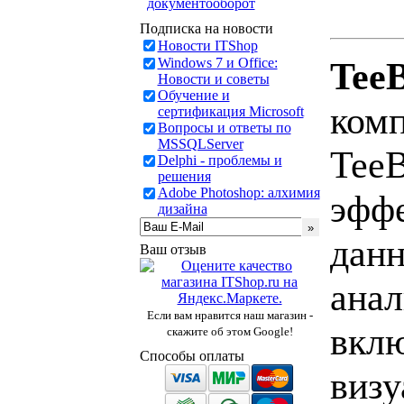
документооборот
Подписка на новости
Новости ITShop
Windows 7 и Office:
TeeB
Новости и советы
Обучение и
комп
сертификация Microsoft
Вопросы и ответы по
MSSQLServer
TeeB
Delphi - проблемы и
решения
Adobe Photoshop: алхимия
эффе
дизайна
данн
Ваш отзыв
анал
Если вам нравится наш магазин -
вклю
скажите об этом Google!
Способы оплаты
визу