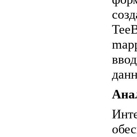
созд
TeeB
mapp
ввод
данн
Ана
Инте
обес