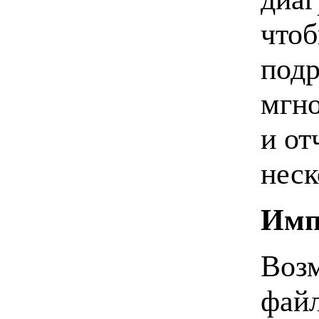
чтоб
подр
мгно
и от
неск
Имп
Возм
файл