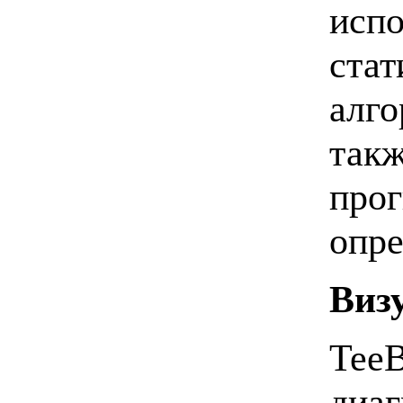
испо
стат
алго
такж
прог
опре
Виз
TeeB
диаг