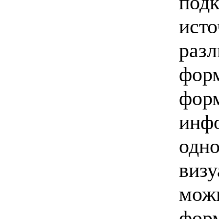
подк
исто
разл
форм
форм
инф
одно
визу
можн
форм