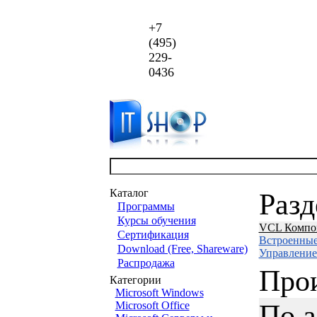
+7
(495)
229-
0436
Каталог
Раз
Программы
Курсы обучения
VCL Компо
Сертификация
Встроенны
Download (Free, Shareware)
Управление
Распродажа
Про
Категории
Microsoft Windows
По 
Microsoft Office