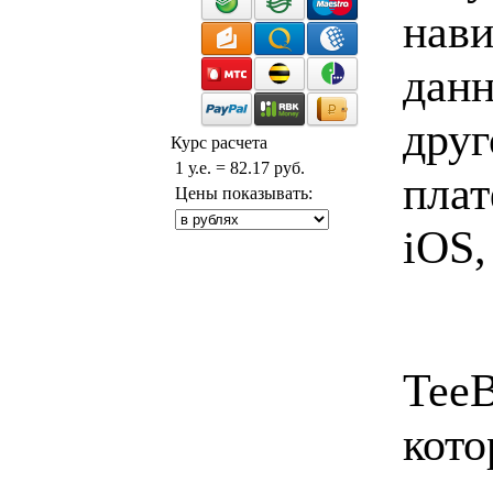
нави
данн
друг
Курс расчета
1 у.е. = 82.17 руб.
плат
Цены показывать:
iOS,
TeeB
кото