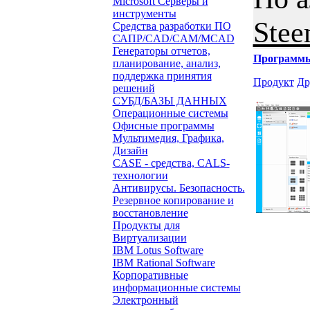
Microsoft Серверы и
инструменты
Stee
Средства разработки ПО
САПР/CAD/CAM/MCAD
Генераторы отчетов,
Программ
планирование, анализ,
поддержка принятия
Продукт
Др
решений
СУБД/БАЗЫ ДАННЫХ
Операционные системы
Офисные программы
Мультимедия, Графика,
Дизайн
CASE - средства, CALS-
технологии
Антивирусы. Безопасность.
Резервное копирование и
восстановление
Продукты для
Виртуализации
IBM Lotus Software
IBM Rational Software
Корпоративные
информационные системы
Электронный