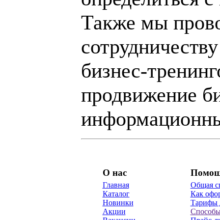
Также мы пров
сотрудничеству
бизнес-тренинг
продвижение би
информационны
О нас
Помо
Главная
Общая с
Каталог
Как офор
Новинки
Тарифы 
Акции
Способы