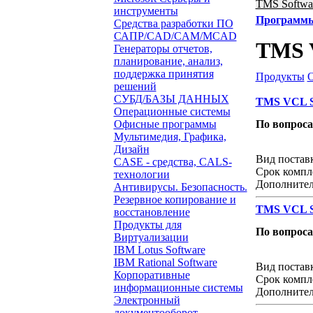
TMS Softwa
инструменты
Программ
Средства разработки ПО
САПР/CAD/CAM/MCAD
TMS V
Генераторы отчетов,
планирование, анализ,
поддержка принятия
Продукты
решений
СУБД/БАЗЫ ДАННЫХ
TMS VCL Sub
Операционные системы
Офисные программы
По вопрос
Мультимедия, Графика,
Звонок с 
Дизайн
Вид постав
CASE - средства, CALS-
Срок компл
технологии
Дополнител
Антивирусы. Безопасность.
Резервное копирование и
TMS VCL Sub
восстановление
Продукты для
По вопрос
Виртуализации
IBM Lotus Software
Звонок с 
IBM Rational Software
Вид постав
Корпоративные
Срок компл
информационные системы
Дополнител
Электронный
документооборот