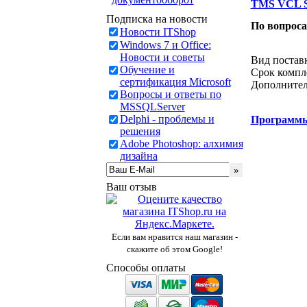
TMS VCL Su
Подписка на новости
По вопрос
Новости ITShop
Звонок с 
Windows 7 и Office:
Новости и советы
Вид постав
Обучение и
Срок компл
сертификация Microsoft
Дополнител
Вопросы и ответы по
MSSQLServer
Delphi - проблемы и
Программ
решения
Adobe Photoshop: алхимия
дизайна
Ваш отзыв
Если вам нравится наш магазин -
скажите об этом Google!
Способы оплаты