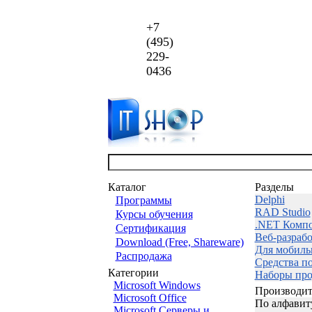
+7
(495)
229-
0436
Каталог
Разделы
Delphi
Программы
RAD Studio
Курсы обучения
.NET Комп
Сертификация
Веб-разраб
Download (Free, Shareware)
Для мобиль
Распродажа
Средства п
Категории
Наборы про
Microsoft Windows
Производит
Microsoft Office
По алфавит
Microsoft Серверы и