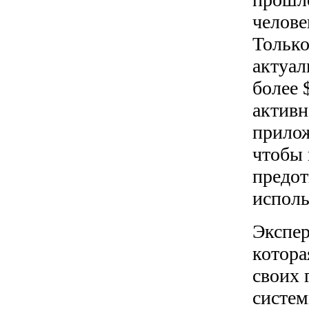
челове
Тольк
актуал
более 
активн
прилож
чтобы 
предот
исполь
Экспер
котора
своих 
систем