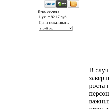
Курс расчета
1 у.е. = 82.17 руб.
Цены показывать:
В случ
заверш
роста 
персон
важных
прошло