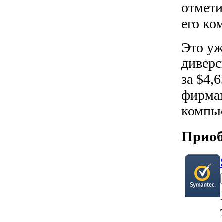
отмети
его ко
Это уж
диверс
за $4,
фирмам
компью
Приоб