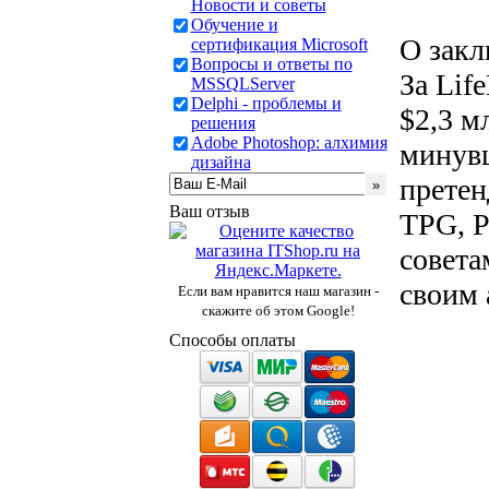
Новости и советы
Обучение и
О закл
сертификация Microsoft
Вопросы и ответы по
За Lif
MSSQLServer
Delphi - проблемы и
$2,3 м
решения
Adobe Photoshop: алхимия
минувш
дизайна
претен
Ваш отзыв
TPG, P
совета
своим 
Если вам нравится наш магазин -
скажите об этом Google!
Способы оплаты