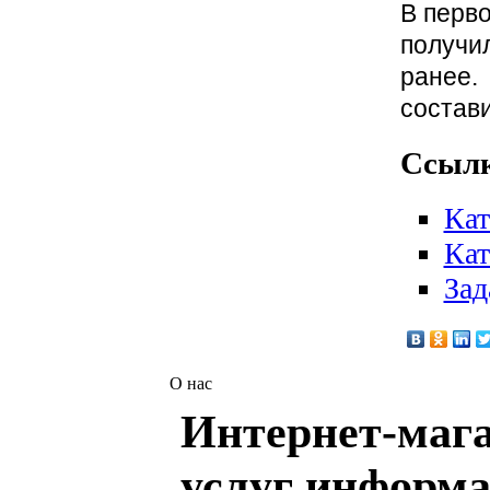
В перв
получи
ранее.
состав
Ссылк
Кат
Кат
Зад
О нас
Интернет-мага
услуг информа