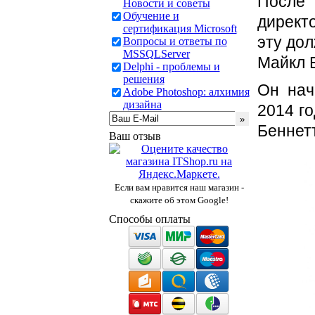
После 
Новости и советы
Обучение и
директ
сертификация Microsoft
эту дол
Вопросы и ответы по
MSSQLServer
Майкл Б
Delphi - проблемы и
решения
Он нач
Adobe Photoshop: алхимия
дизайна
2014 го
Беннетт
Ваш отзыв
Если вам нравится наш магазин -
скажите об этом Google!
Способы оплаты