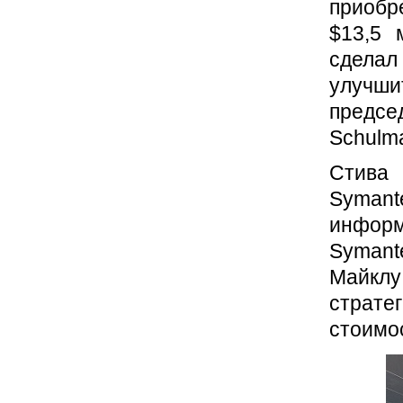
приобр
$13,5 
сделал
улучши
предс
Schulma
Стива 
Symant
информ
Symant
Майкл
страте
стоимо