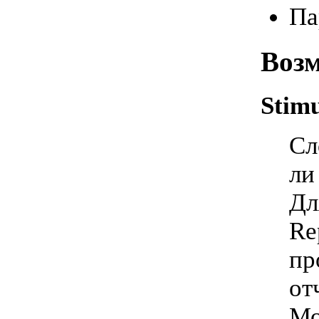
Па
Возм
Stimu
Сл
ли
Дл
Re
пр
от
Мо