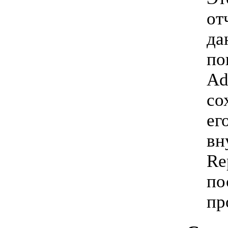
от
да
по
Ad
со
ег
вн
Re
по
пр