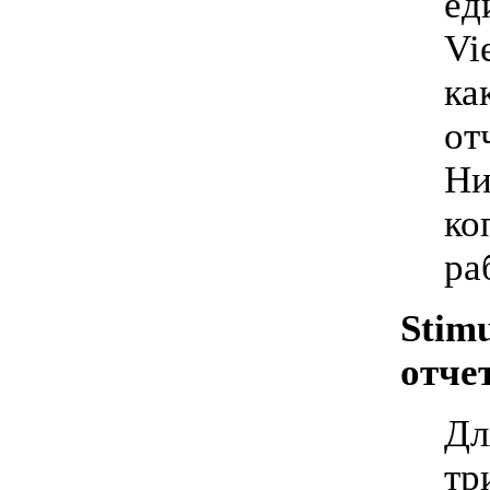
ед
Vi
ка
от
Ни
ко
ра
Stimu
отче
Дл
тр