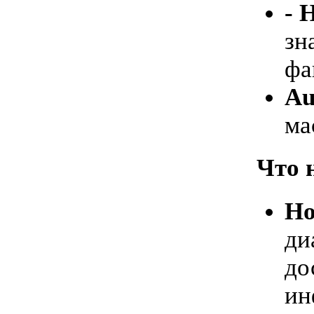
- 
зн
фа
Au
ма
Что н
Но
ди
до
ин