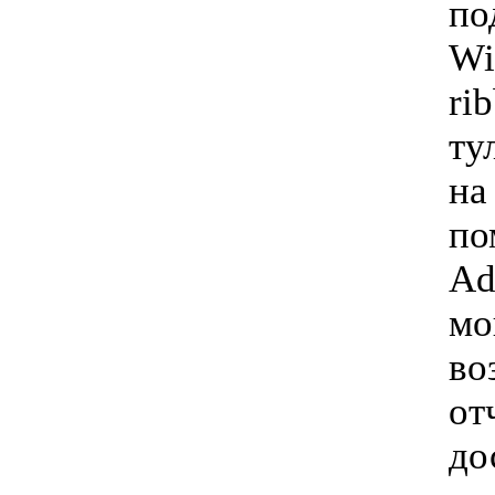
по
Wi
ri
ту
на
по
Ad
мо
во
от
до