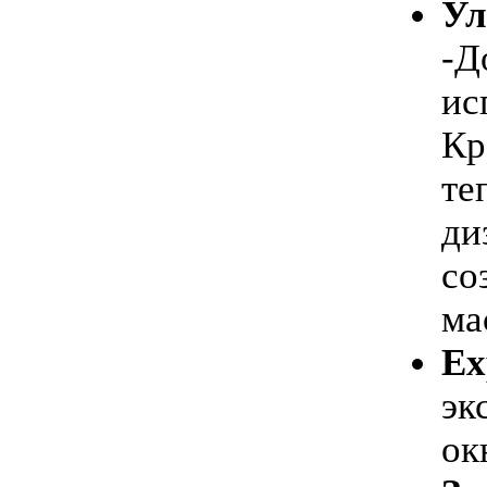
Ул
-Д
ис
Кр
те
ди
со
ма
Ex
эк
ок