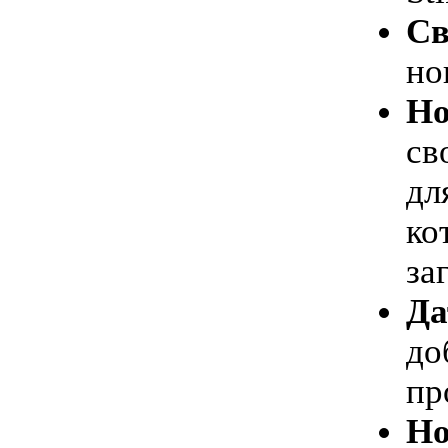
Св
но
Но
св
дл
ко
за
Да
до
пр
Но