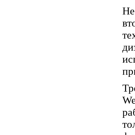
Не
вт
те
ди
ис
пр
Тр
We
ра
то