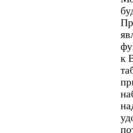
бу
Пр
яв
фу
к 
та
пр
на
на
уд
по