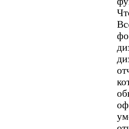
фу
Чт
Вс
фо
ди
ди
от
ко
об
оф
ум
от