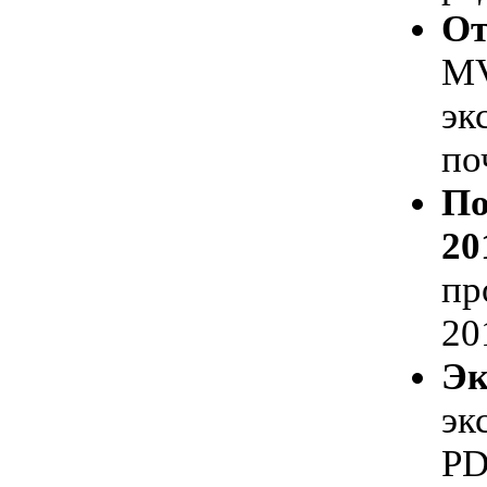
От
MV
эк
по
По
20
пр
20
Эк
эк
PD