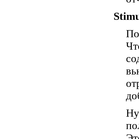
Stimu
По
Чт
со
вь
от
до
Ну
по
Эт