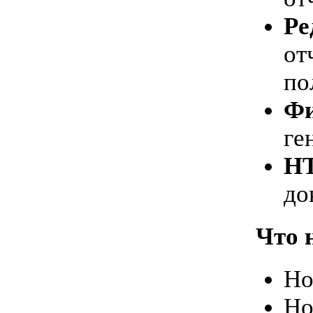
Ре
от
по
Фи
ге
HT
до
Что н
Но
Но