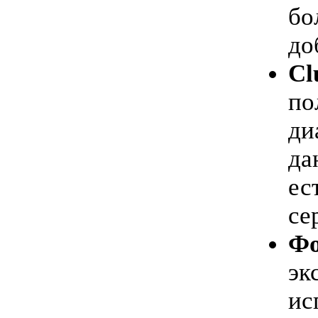
бо
до
Cl
по
ди
да
ес
се
Фо
эк
ис