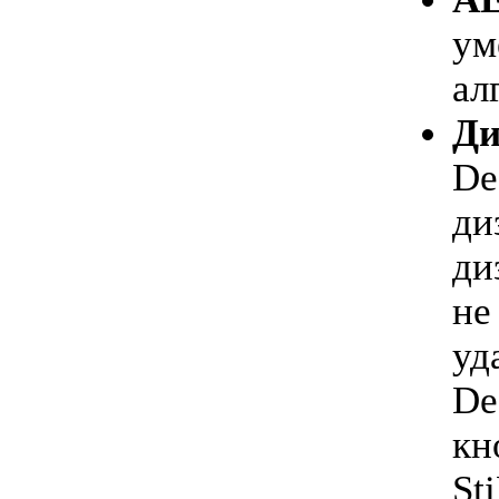
ум
ал
Ди
De
ди
ди
не
уд
De
кн
St