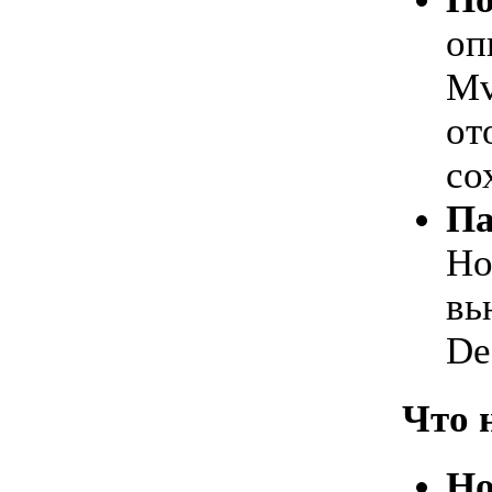
оп
Mv
от
со
Па
Но
вь
De
Что н
Но