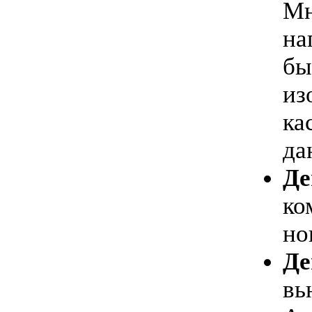
Мн
на
бы
из
ка
да
Де
ко
но
Де
вь