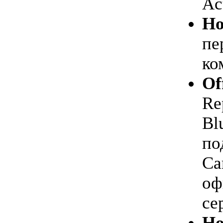
Ac
Но
пе
ко
Of
Re
Bl
по
Ca
оф
се
Но