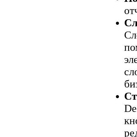
от
Сл
Сл
по
эл
сл
би
Ст
De
кн
ре