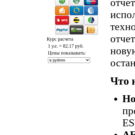
отче
испо
техн
отче
Курс расчета
1 у.е. = 82.17 руб.
нову
Цены показывать:
остан
Что н
Но
пр
ES
AE