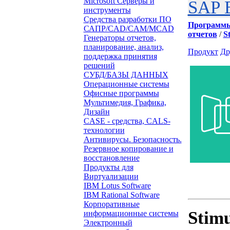
Microsoft Серверы и
SAP B
инструменты
Средства разработки ПО
Программ
САПР/CAD/CAM/MCAD
отчетов
/
S
Генераторы отчетов,
планирование, анализ,
Продукт
Др
поддержка принятия
решений
СУБД/БАЗЫ ДАННЫХ
Операционные системы
Офисные программы
Мультимедия, Графика,
Дизайн
CASE - средства, CALS-
технологии
Антивирусы. Безопасность.
Резервное копирование и
восстановление
Продукты для
Виртуализации
IBM Lotus Software
IBM Rational Software
Корпоративные
Stimu
информационные системы
Электронный