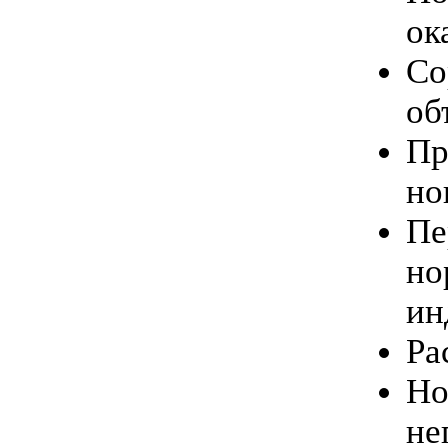
ок
Со
об
Пр
но
Пе
но
ин
Ра
Но
не