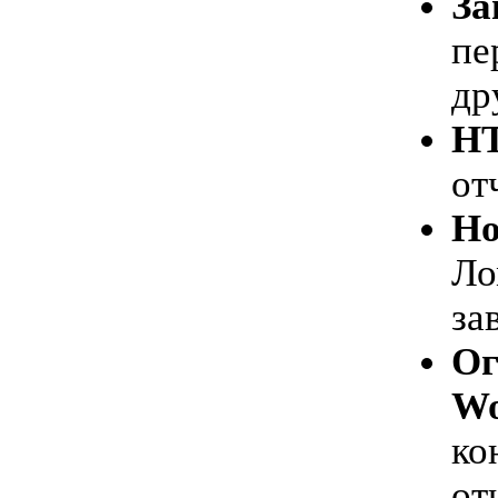
За
пе
др
HT
от
Но
Ло
за
Ог
W
ко
от