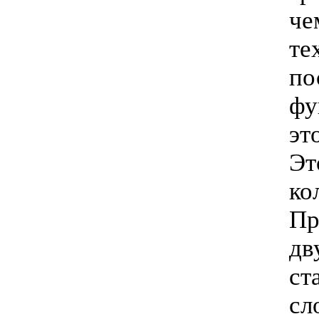
че
те
по
фу
эт
Эт
ко
Пр
дв
ст
сл