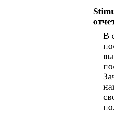
Stimu
отче
В 
по
вь
по
За
на
св
по