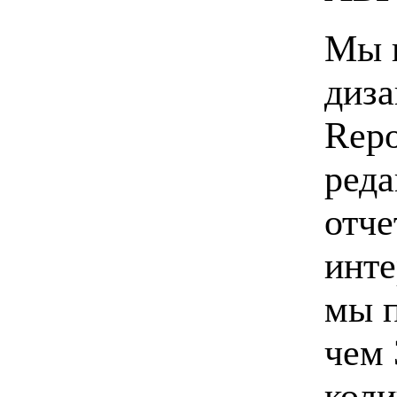
Мы 
диза
Repo
реда
отче
инте
мы п
чем 
коли