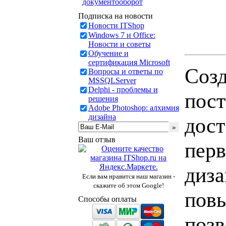
документооборот
Подписка на новости
Новости ITShop
Windows 7 и Office:
Новости и советы
Обучение и
сертификация Microsoft
Созд
Вопросы и ответы по
MSSQLServer
Delphi - проблемы и
пост
решения
Adobe Photoshop: алхимия
дизайна
дост
Ваш отзыв
перв
диза
Если вам нравится наш магазин -
скажите об этом Google!
повы
Способы оплаты
позв