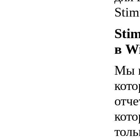
Stim
Sti
в W
Мы н
кото
отче
кото
толь