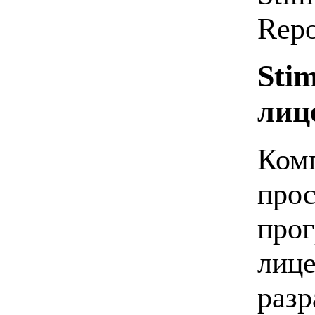
Rep
Sti
лиц
Комп
прос
прог
лице
разр