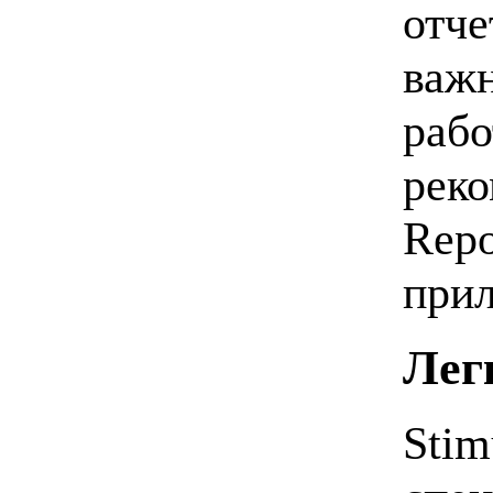
отче
важн
рабо
реко
Rep
при
Лег
Stim