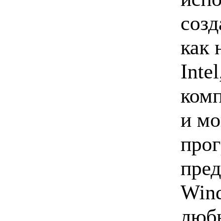
созд
как 
Inte
комп
и мо
прог
пред
Wind
любы