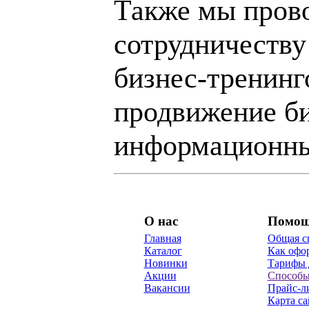
Также мы пров
сотрудничеству
бизнес-тренинг
продвижение би
информационны
О нас
Помо
Главная
Общая с
Каталог
Как офор
Новинки
Тарифы 
Акции
Способы
Вакансии
Прайс-л
Карта са