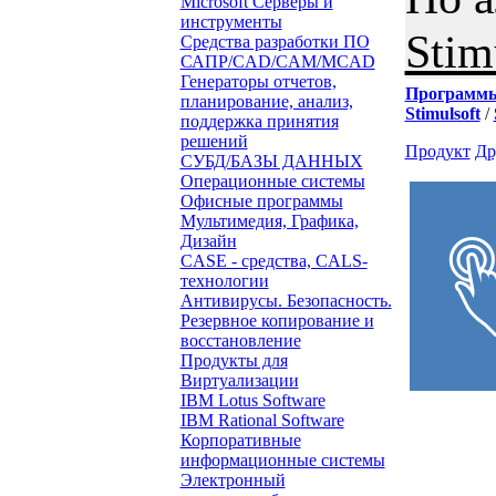
Microsoft Серверы и
инструменты
Stim
Средства разработки ПО
САПР/CAD/CAM/MCAD
Генераторы отчетов,
Программ
планирование, анализ,
Stimulsoft
/
поддержка принятия
решений
Продукт
Др
СУБД/БАЗЫ ДАННЫХ
Операционные системы
Офисные программы
Мультимедия, Графика,
Дизайн
CASE - средства, CALS-
технологии
Антивирусы. Безопасность.
Резервное копирование и
восстановление
Продукты для
Виртуализации
IBM Lotus Software
IBM Rational Software
Корпоративные
информационные системы
Электронный