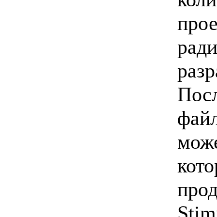
прое
ради
разр
Посл
файл
може
кото
прод
Stim