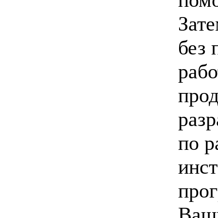
Зате
без 
рабо
прод
разр
по 
инст
прог
Ваши