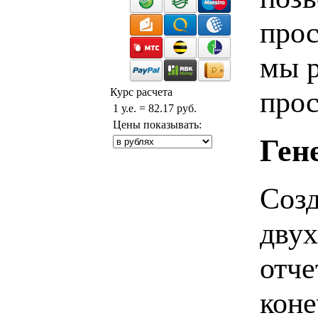
прос
мы 
прос
Курс расчета
1 у.е. = 82.17 руб.
Цены показывать:
Ген
Созд
двух
отче
коне