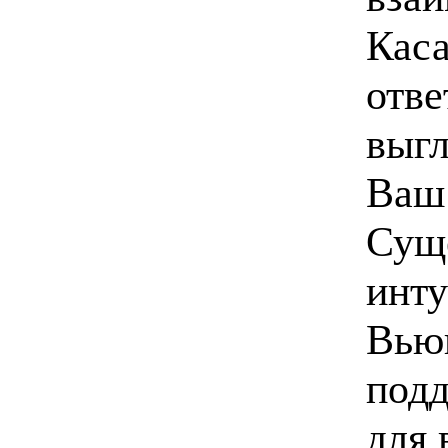
Каса
отве
выгл
Ваш 
Суще
инту
Вьюв
под
для 