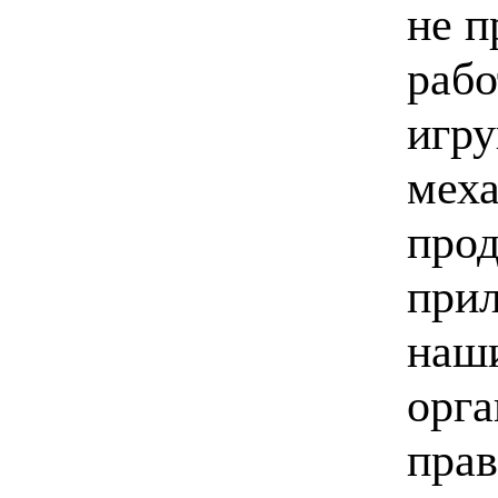
не п
рабо
игру
меха
прод
прил
наши
орга
прав