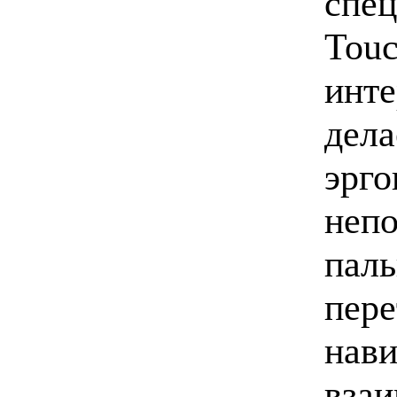
спец
Touc
инте
дела
эрго
непо
пал
пере
нави
взаи