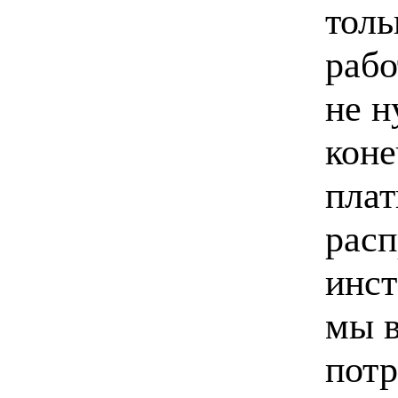
толь
рабо
не н
коне
плат
расп
инст
мы в
потр