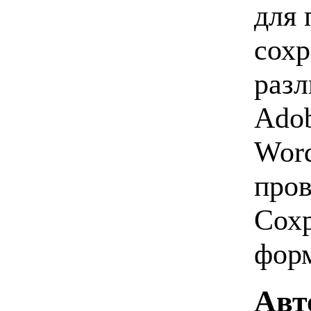
для 
сохр
разл
Adob
Word
пров
Сохр
форм
Авт