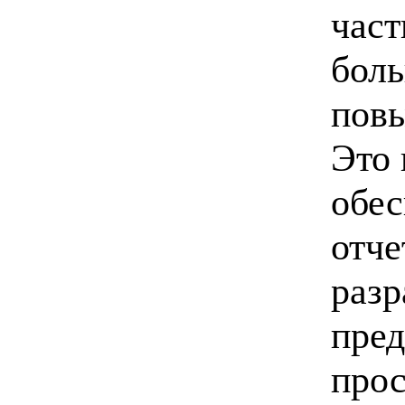
част
боль
повы
Это 
обес
отче
разр
пред
прос