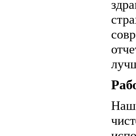
здра
стра
совр
отче
лучш
Раб
Наш 
чист
испо