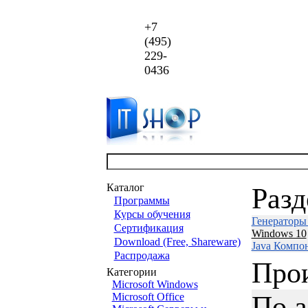
+7
(495)
229-
0436
Каталог
Раз
Программы
Курсы обучения
Генераторы
Сертификация
Windows 10
Download (Free, Shareware)
Java Компо
Распродажа
Про
Категории
Microsoft Windows
По 
Microsoft Office