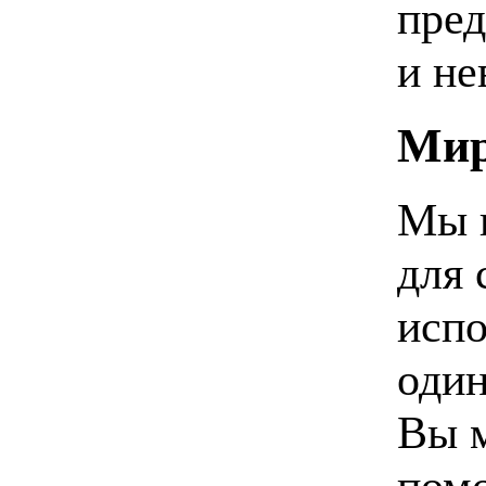
пред
и не
Мир
Мы п
для 
испо
один
Вы м
помо