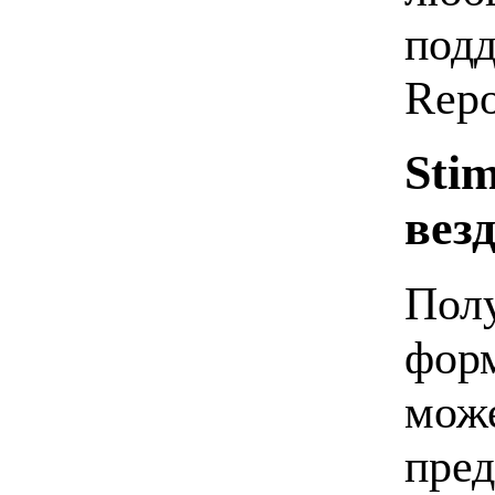
подд
Rep
Sti
везд
Полу
форм
може
пред