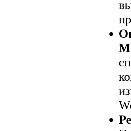
вы
пр
О
Mi
сп
ко
из
Wo
Ре