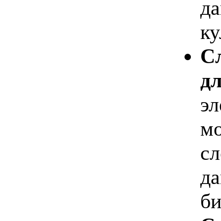
да
ку
Сл
д
эл
мо
сл
да
би