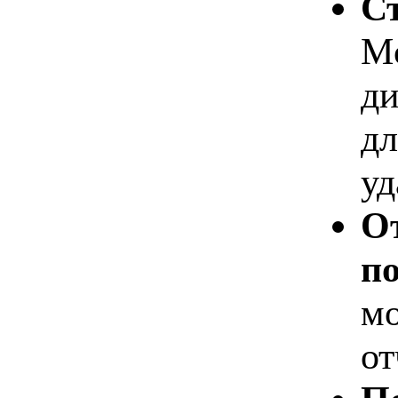
Ст
Mo
ди
дл
уд
От
по
мо
от