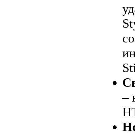
уд
St
со
ин
St
Св
– 
H
Но