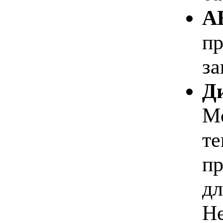
AE
пр
за
Д
Mo
те
пр
дл
Не