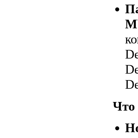
П
M
ко
De
De
De
Что 
Но