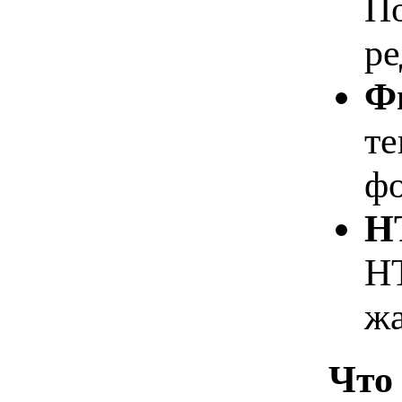
По
ре
Ф
те
фо
H
HT
жа
Что 