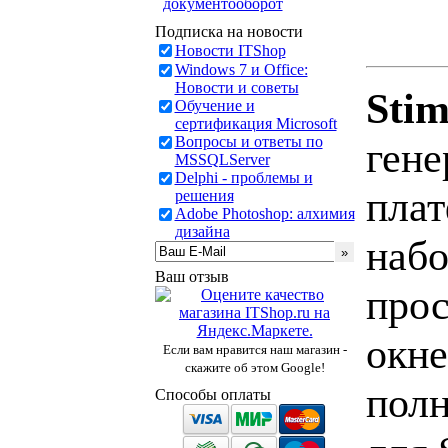
документооборот
Подписка на новости
Новости ITShop
Windows 7 и Office:
Новости и советы
Stim
Обучение и
сертификация Microsoft
Вопросы и ответы по
гене
MSSQLServer
Delphi - проблемы и
плат
решения
Adobe Photoshop: алхимия
дизайна
набо
Ваш отзыв
прос
окне
Если вам нравится наш магазин -
скажите об этом Google!
полн
Способы оплаты