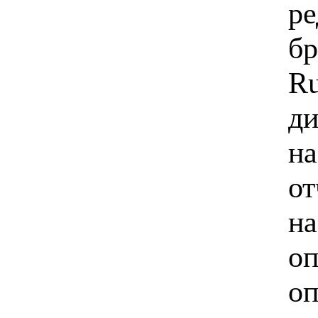
ре
бр
Ru
ди
на
от
на
оп
оп