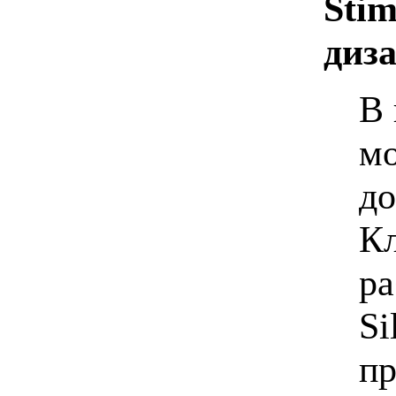
Stim
диз
В 
мо
до
Кл
ра
Si
пр