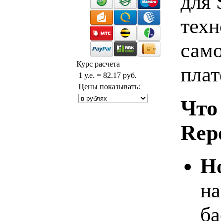
для 
техн
само
Курс расчета
пла
1 у.е. = 82.17 руб.
Цены показывать:
Что 
Repo
Н
на
ба