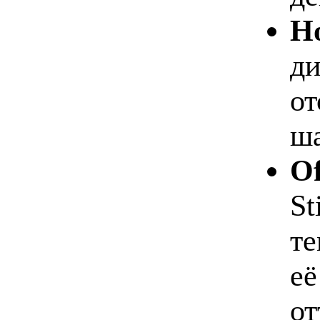
Но
ди
от
ша
Of
St
те
её
от