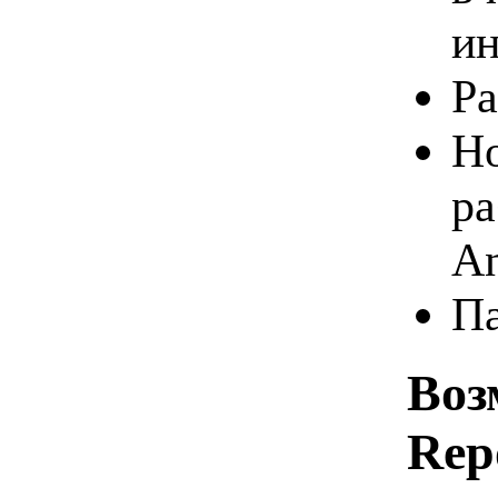
ин
Ра
Но
ра
An
Па
Воз
Repo