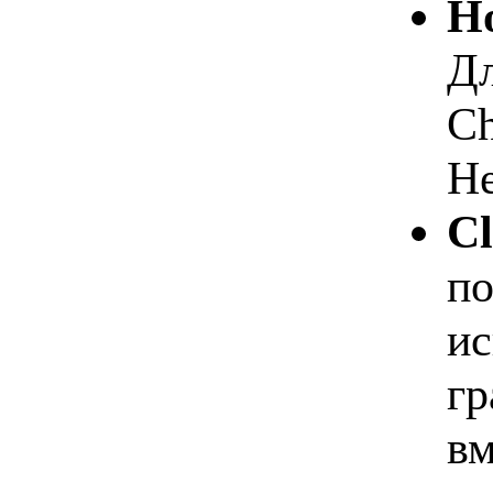
Но
Дл
Ch
He
Cl
по
ис
гр
вм