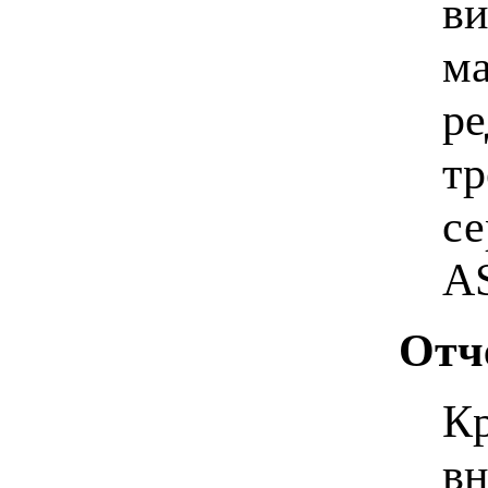
ви
ма
ре
тр
се
AS
Отче
Кр
вн