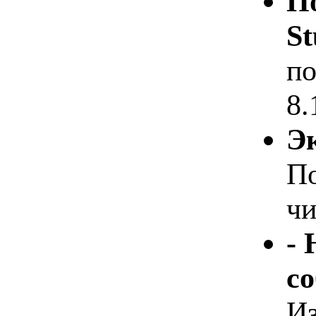
По
St
по
8.
Э
По
чи
- 
с
Из