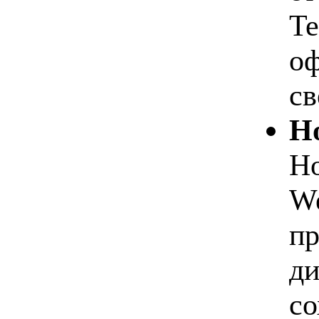
Te
оф
св
Но
Но
We
пр
ди
со