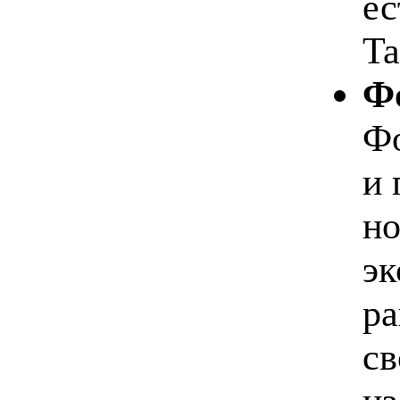
ес
Ta
Фо
Фо
и 
но
эк
ра
св