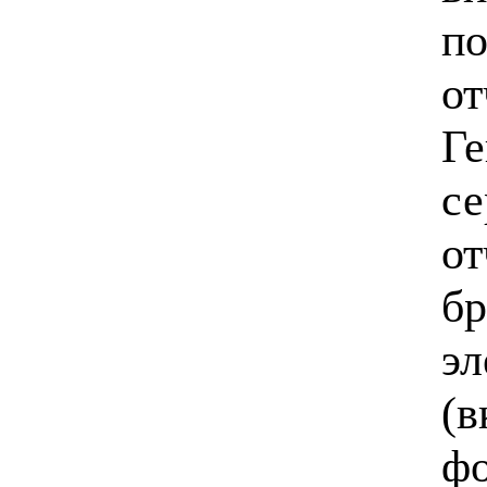
по
от
Ге
се
от
бр
эл
(в
фо