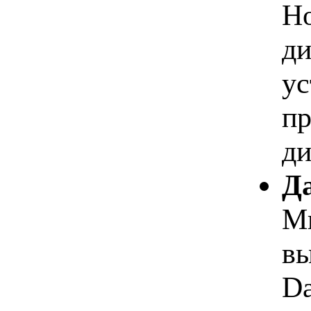
Но
ди
ус
пр
ди
Да
Мы
вы
Da