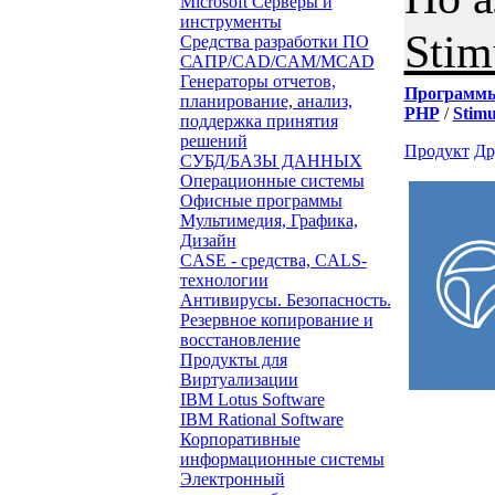
Microsoft Серверы и
инструменты
Stim
Средства разработки ПО
САПР/CAD/CAM/MCAD
Генераторы отчетов,
Программ
планирование, анализ,
PHP
/
Stimu
поддержка принятия
решений
Продукт
Др
СУБД/БАЗЫ ДАННЫХ
Операционные системы
Офисные программы
Мультимедия, Графика,
Дизайн
CASE - средства, CALS-
технологии
Антивирусы. Безопасность.
Резервное копирование и
восстановление
Продукты для
Виртуализации
IBM Lotus Software
IBM Rational Software
Корпоративные
информационные системы
Электронный