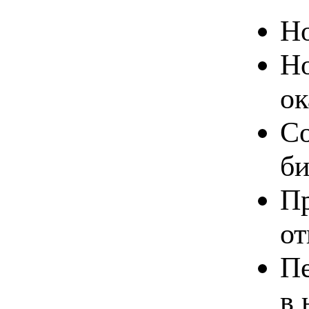
Но
Но
ок
Со
би
Пр
от
Пе
в 