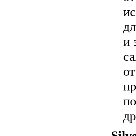
ис
дл
и 
са
от
пр
по
др
Silv