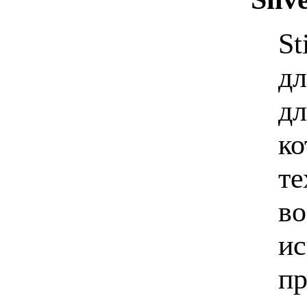
St
дл
дл
ко
те
во
ис
пр