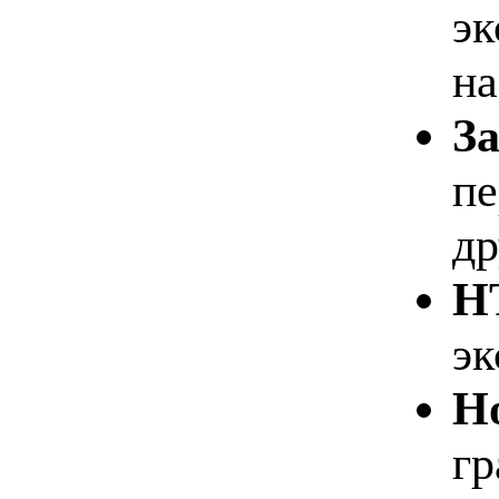
эк
на
З
пе
др
H
эк
Н
гр