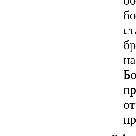
бо
бо
ст
бр
н
Бо
пр
от
пр