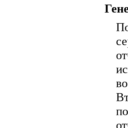
Гене
По
се
от
ис
во
Вт
по
от