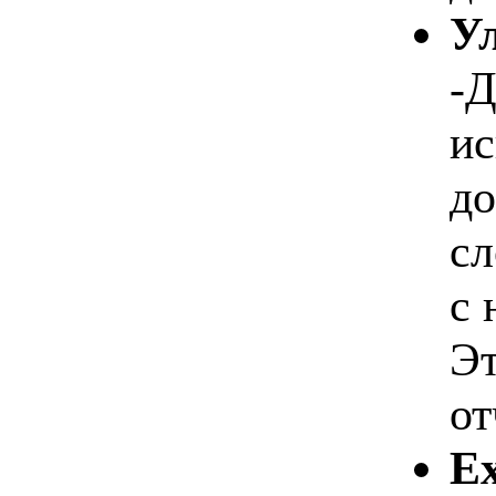
У
-Д
ис
до
сл
с 
Эт
от
Ex