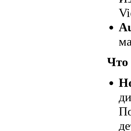
Vi
Au
ма
Что 
Н
ди
По
де