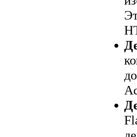
из
Эт
H
Де
ко
до
Ac
Де
Fl
де