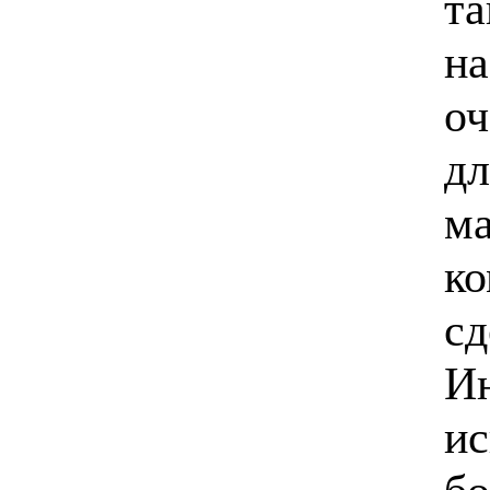
та
на
оч
дл
м
ко
сд
Ин
ис