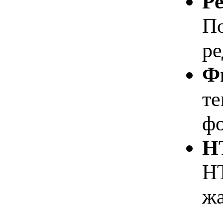
Ре
По
ре
Ф
те
фо
H
HT
жа