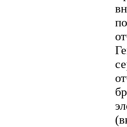
вн
по
от
Ге
се
от
бр
эл
(в