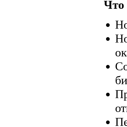
Что 
Но
Но
ок
Со
би
Пр
от
Пе