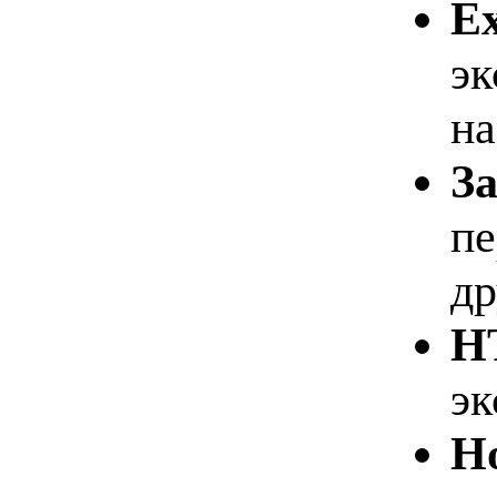
Ex
эк
на
З
пе
др
H
эк
Н