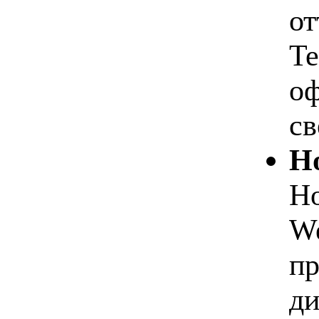
от
Te
оф
св
Но
Но
We
пр
ди