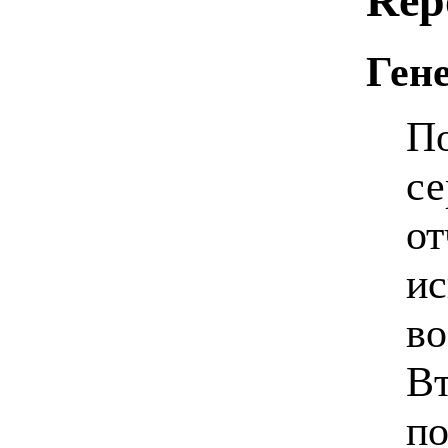
Repo
Гене
По
се
от
ис
во
Вт
по