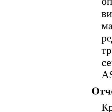
оп
ви
ма
ре
тр
се
AS
Отче
Кр