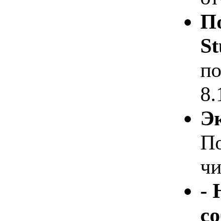
По
St
по
8.
Э
По
чи
- 
с