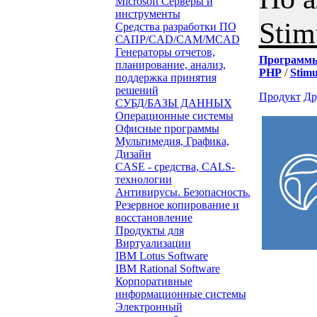
Microsoft Серверы и
инструменты
Stim
Средства разработки ПО
САПР/CAD/CAM/MCAD
Генераторы отчетов,
Программ
планирование, анализ,
PHP
/
Stimu
поддержка принятия
решений
Продукт
Др
СУБД/БАЗЫ ДАННЫХ
Операционные системы
Офисные программы
Мультимедия, Графика,
Дизайн
CASE - средства, CALS-
технологии
Антивирусы. Безопасность.
Резервное копирование и
восстановление
Продукты для
Виртуализации
IBM Lotus Software
IBM Rational Software
Корпоративные
информационные системы
Электронный