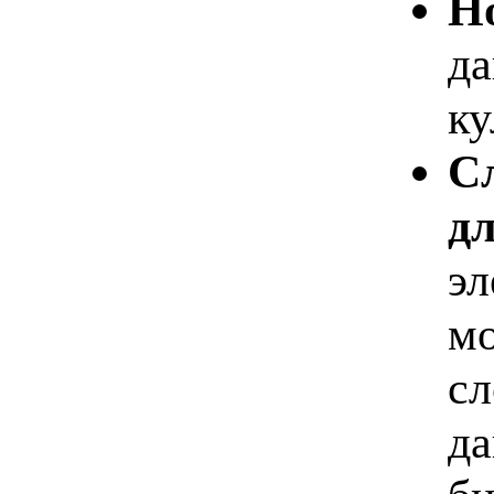
Но
да
ку
Сл
д
эл
мо
сл
да