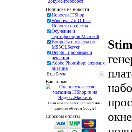
документооборот
Подписка на новости
Новости ITShop
Windows 7 и Office:
Новости и советы
Обучение и
сертификация Microsoft
Stim
Вопросы и ответы по
MSSQLServer
Delphi - проблемы и
гене
решения
Adobe Photoshop: алхимия
дизайна
плат
Ваш отзыв
набо
прос
Если вам нравится наш магазин -
скажите об этом Google!
окне
Способы оплаты
полн