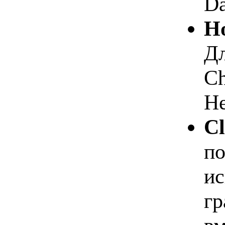
Da
Но
Дл
Ch
He
Cl
по
ис
гр