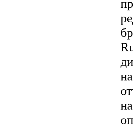
пр
ре
бр
Ru
ди
на
от
на
оп