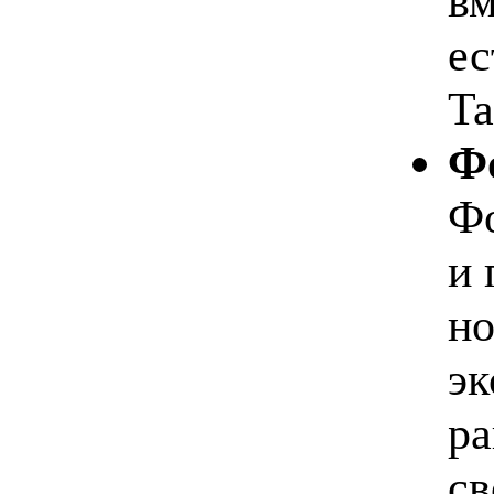
вм
ес
Ta
Фо
Фо
и 
но
эк
ра
св