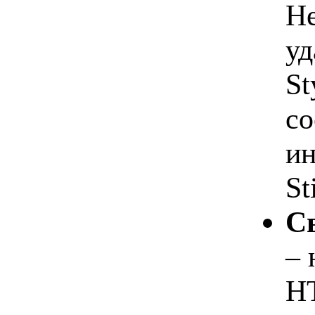
Не
уд
St
со
ин
St
Св
– 
H