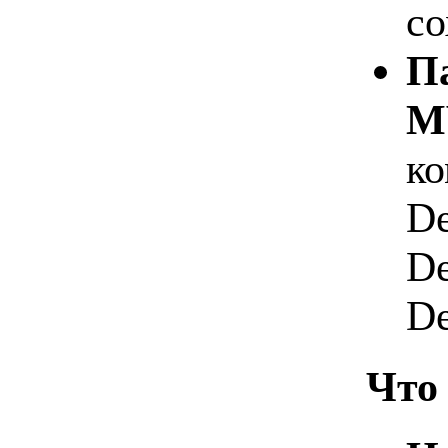
со
П
M
ко
De
De
De
Что 