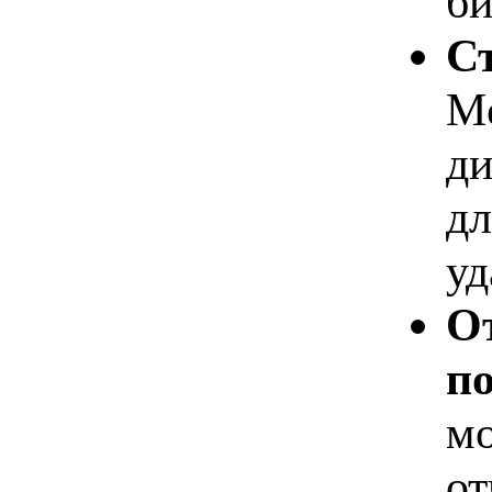
би
Ст
Mo
ди
дл
уд
От
по
мо
от