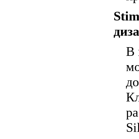
Stim
диз
В 
мо
до
Кл
ра
Si