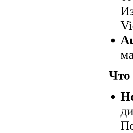
Из
Vi
Au
ма
Что 
Н
ди
По