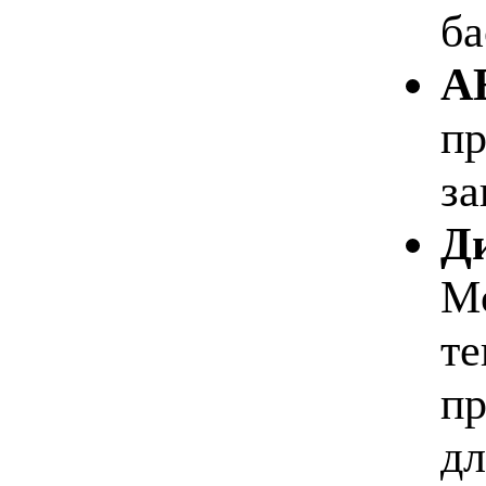
ба
AE
пр
за
Д
Mo
те
пр
дл