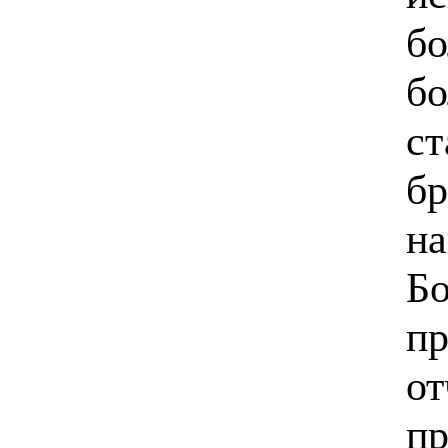
бо
бо
ст
бр
н
Бо
пр
от
пр