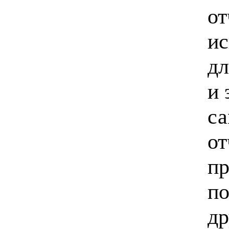
от
ис
дл
и 
са
от
пр
по
др