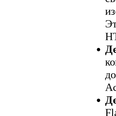
из
Эт
H
Де
ко
до
Ac
Де
Fl