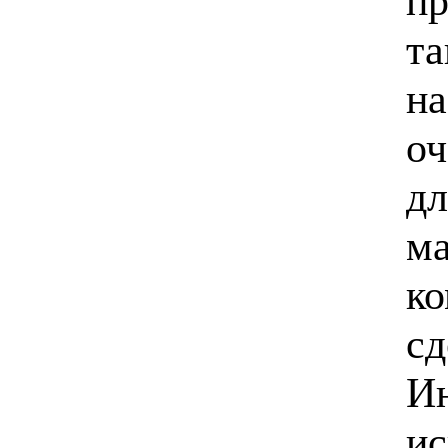
пр
та
на
оч
дл
м
ко
сд
Ин
ис