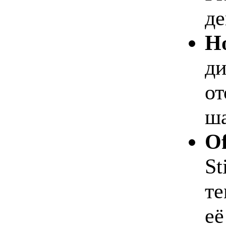
де
Но
ди
от
ша
Of
St
те
её