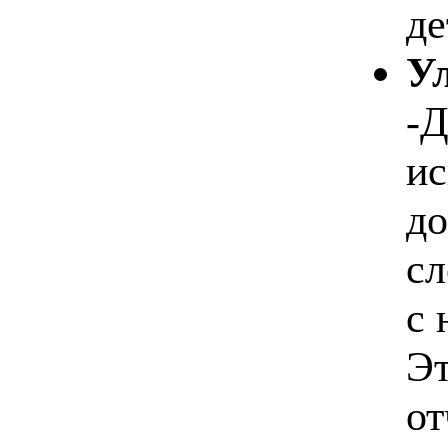
де
У
-Д
ис
до
сл
с 
Эт
от