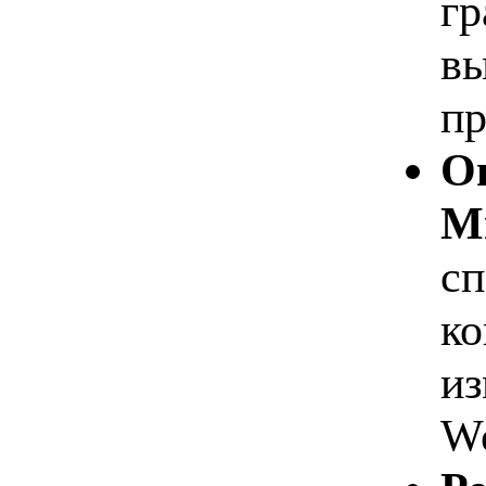
гр
вы
пр
О
Mi
сп
ко
из
Wo