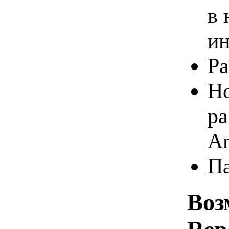
в 
ин
Ра
Но
ра
An
Па
Воз