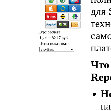
для 
техн
само
Курс расчета
1 у.е. = 82.17 руб.
Цены показывать:
пла
Что 
Repo
Н
на