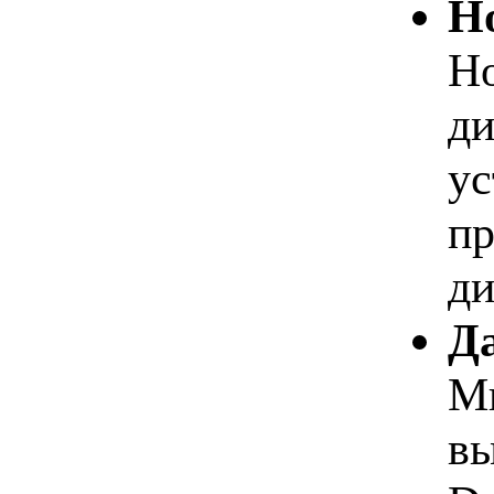
Но
Но
ди
ус
пр
ди
Да
Мы
вы