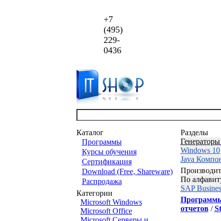
+7
(495)
229-
0436
Каталог
Разделы
Генераторы
Программы
Windows 10
Курсы обучения
Java Компо
Сертификация
Производит
Download (Free, Shareware)
По алфавит
Распродажа
SAP Busines
Категории
Программ
Microsoft Windows
отчетов
/
S
Microsoft Office
Microsoft Серверы и