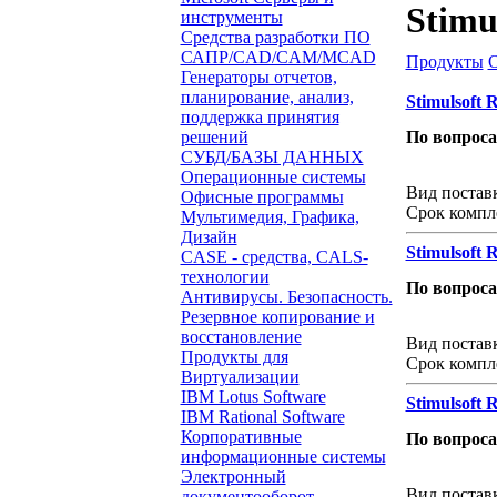
Stimu
инструменты
Средства разработки ПО
САПР/CAD/CAM/MCAD
Продукты
Генераторы отчетов,
планирование, анализ,
Stimulsoft R
поддержка принятия
решений
По вопрос
СУБД/БАЗЫ ДАННЫХ
Звонок с 
Операционные системы
Вид постав
Офисные программы
Срок компл
Мультимедия, Графика,
Дизайн
Stimulsoft 
CASE - средства, CALS-
технологии
По вопрос
Антивирусы. Безопасность.
Резервное копирование и
Звонок с 
восстановление
Вид постав
Продукты для
Срок компл
Виртуализации
IBM Lotus Software
Stimulsoft R
IBM Rational Software
Корпоративные
По вопрос
информационные системы
Звонок с 
Электронный
Вид постав
документооборот