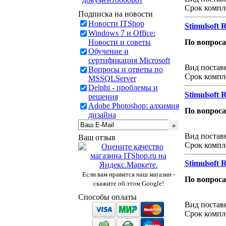
Срок компл
Подписка на новости
Новости ITShop
Stimulsoft R
Windows 7 и Office:
Новости и советы
По вопрос
Обучение и
Звонок с 
сертификация Microsoft
Вид постав
Вопросы и ответы по
Срок компл
MSSQLServer
Delphi - проблемы и
Stimulsoft 
решения
Adobe Photoshop: алхимия
По вопрос
дизайна
Звонок с 
Вид постав
Ваш отзыв
Срок компл
Stimulsoft R
Если вам нравится наш магазин -
По вопрос
скажите об этом Google!
Звонок с 
Способы оплаты
Вид постав
Срок компл