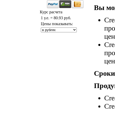
Вы мо
Курс расчета
1 у.е. = 80.93 руб.
Cre
Цены показывать:
про
це
Cre
про
це
Сроки
Проду
Cre
Cre