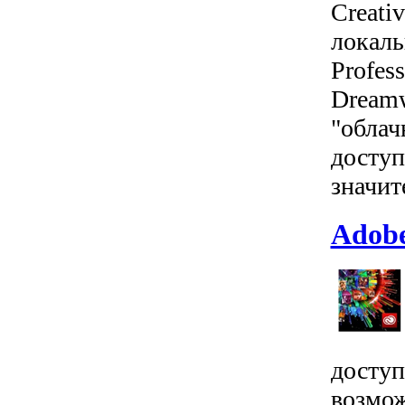
Сreati
локальн
Profess
Dreamw
"облач
доступ
значит
Adobe
доступ
возмож