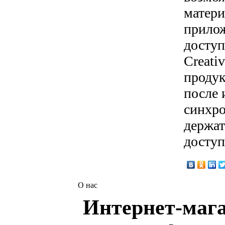
матери
прилож
доступ
Creati
продук
после 
синхро
держат
доступ
О нас
Интернет-мага