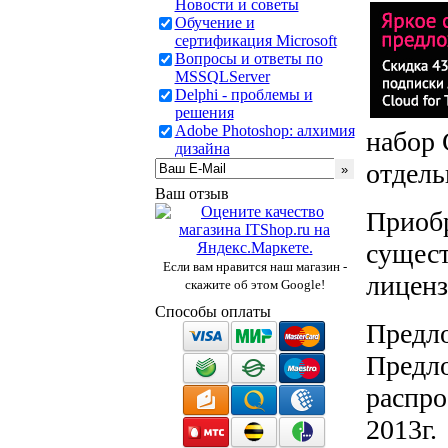
Новости и советы
Обучение и
сертификация Microsoft
Вопросы и ответы по
MSSQLServer
Delphi - проблемы и
решения
Adobe Photoshop: алхимия
набор 
дизайна
отдель
Ваш отзыв
Приобр
сущест
Если вам нравится наш магазин -
лицен
скажите об этом Google!
Способы оплаты
Предло
Предло
распро
2013г.