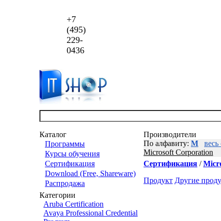
+7
(495)
229-
0436
Каталог
Производители
По алфавиту:
M
весь
Программы
Microsoft Corporation
Курсы обучения
Сертификация
Сертификация
/
Micro
Download (Free, Shareware)
Продукт
Другие прод
Распродажа
Категории
Aruba Certification
Avaya Professional Credential