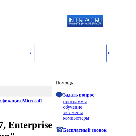
119334,
г.
Москва,
dmin@itshop.ru
ул.
Бардина,
д. 4,
корп. 3
Вход
Помощь
Задать вопрос
ификация Microsoft
программы
обучение
экзамены
компьютеры
, Enterprise
Бесплатный звонок