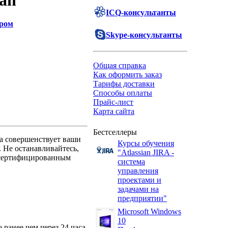
ian"
ICQ-консультанты
ером
Skype-консультанты
Общая справка
Как оформить заказ
Тарифы доставки
Способы оплаты
Прайс-лист
Карта сайта
Бестселлеры
на совершенствует ваши
Курсы обучения
 Не останавливайтесь,
"Atlassian JIRA -
 сертифицированным
система
управления
проектами и
задачами на
предприятии"
Microsoft Windows
10
 ранее чем через 24 часа