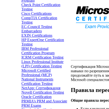
Program
Check Point Certification
Testing
Cisco Certifications
CompTIA Certification
Testing
EC-Council Testing
Embarcadero
EXIN Certifications
HP ExpertOne Certification
Testing
IBM Professional
Certification Program
ICRM Certification Testing
Linux Professional Institute
(LPI) Certification Testing
Сертификация Microso
Microsoft Certified
навыки по разрешению 
Professional (MCP)
продолжайте путь к з
National Instruments
Microsoft специалисто
Certification Testing
NetApp: Сертификация
Правила перес
Novell Certification Testing
Oracle Certification
Общие правила пере
PRMIA’s PRM and Associate
PRM Exams
Если кандидат не