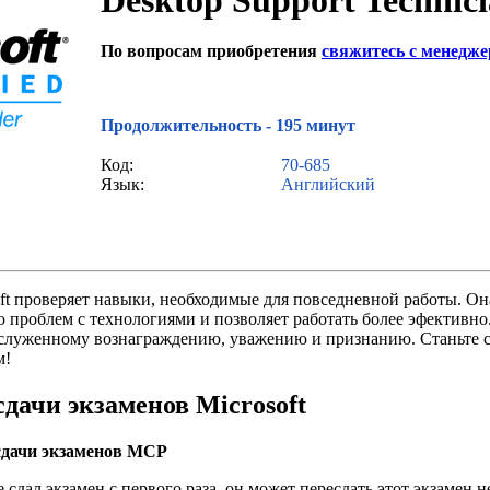
Desktop Support Technic
По вопросам приобретения
свяжитесь с менедж
Звонок с сайта
Продолжительность - 195 минут
Код:
70-685
Язык:
Английский
ft проверяет навыки, необходимые для повседневной работы. О
проблем с технологиями и позволяет работать более эфективно.
аслуженному вознаграждению, уважению и признанию. Станьте
м!
дачи экзаменов Microsoft
сдачи экзаменов MCP
 сдал экзамен с первого раза, он может пересдать этот экзамен не