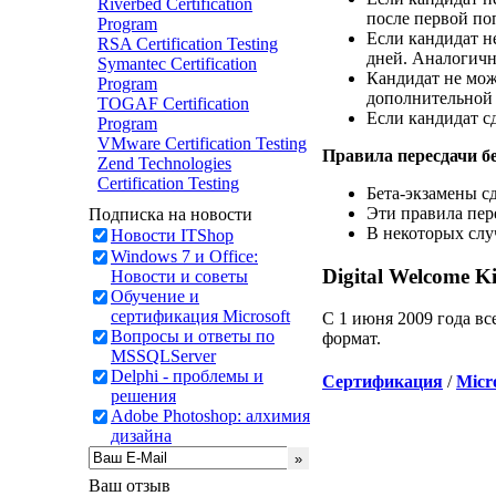
Riverbed Certification
после первой по
Program
Если кандидат не
RSA Certification Testing
дней. Аналогичн
Symantec Certification
Кандидат не мож
Program
дополнительной 
TOGAF Certification
Если кандидат сд
Program
VMware Certification Testing
Правила пересдачи б
Zend Technologies
Certification Testing
Бета-экзамены сд
Эти правила пер
Подписка на новости
В некоторых слу
Новости ITShop
Windows 7 и Office:
Digital Welcome Ki
Новости и советы
Обучение и
сертификация Microsoft
С 1 июня 2009 года вс
Вопросы и ответы по
формат.
MSSQLServer
Delphi - проблемы и
Сертификация
/
Micro
решения
Adobe Photoshop: алхимия
дизайна
Ваш отзыв