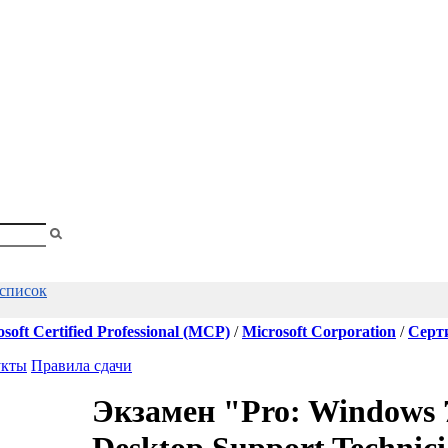
shopa
Вы
смотрели
 список
soft Certified Professional (MCP)
/
Microsoft Corporation
/
Серт
укты
Правила сдачи
Экзамен "Pro: Windows 7