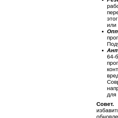
раб
пер
это
или
Опт
про
Под
Ант
64-
про
кон
вре
Сов
нап
для 
Совет.
избавит
обновле