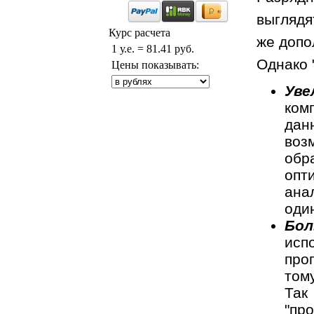
выглядя
Курс расчета
же допо
1 у.е. = 81.41 руб.
Однако 
Цены показывать:
Уве
ком
дан
воз
обр
опт
ана
один
Бол
исп
про
том
Так
"пр