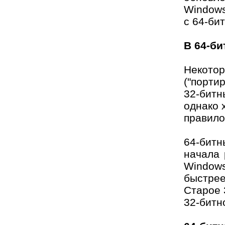
Windows
с 64-би
В 64-б
Некото
("порти
32-битн
однако 
правило
64-битн
начала 
Windows
быстрее
Старое 
32-битн