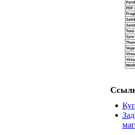
Parti
PDF 
Prog
Safe
Sand
Tota
Sync
Thun
Vega
Virtu
Virtu
Win
Ссылк
Куп
Зад
маг