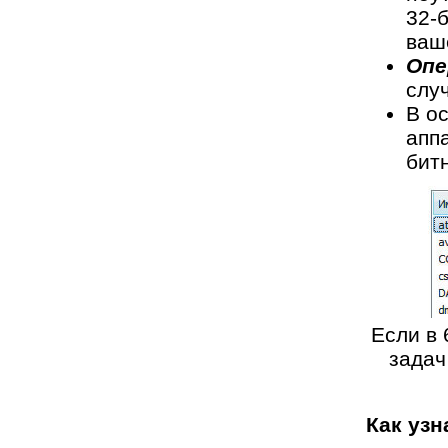
32-
ваш
Опе
слу
В о
апп
бит
Если в 
задач
Как уз