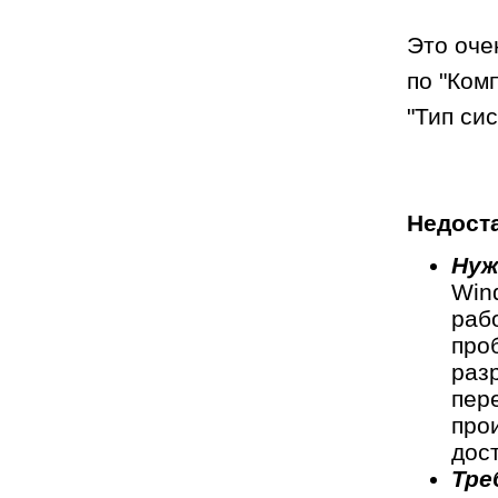
Это оче
по "Ком
"Тип си
Недост
Нуж
Win
раб
про
раз
пер
про
дос
Тре