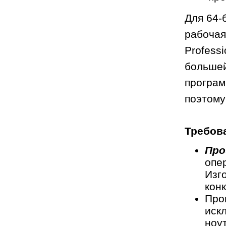
Для 64-
рабочая
Professi
большей
програм
поэтому
Требов
Про
опе
Изг
конк
Про
иск
ноу