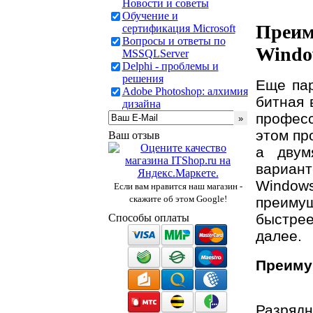
Новости и советы
Обучение и
Преим
сертификация Microsoft
Вопросы и ответы по
Windo
MSSQLServer
Delphi - проблемы и
решения
Еще пар
Adobe Photoshop: алхимия
битная 
дизайна
професс
этом пр
Ваш отзыв
а двум
вариан
Windows
Если вам нравится наш магазин -
скажите об этом Google!
преимущ
быстрее
Способы оплаты
далее.
Преиму
Разрядн