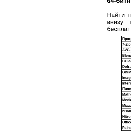
64-бит
Найти п
внизу 
бесплат
Прог
7-Zip
AVG A
Blen
CCle
Defra
GIMP
Imag
Inter
iTun
Math
Medi
Mixx
nHan
Nitr
Offic
Pain