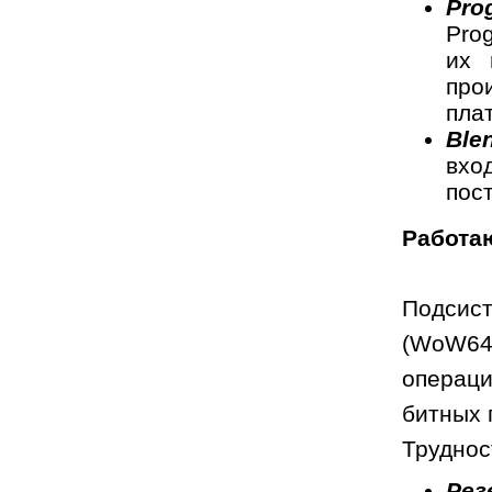
Pro
Pro
их 
про
пла
Ble
вхо
пос
Работа
Подсист
(WoW64)
операци
битных 
Труднос
Рез