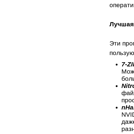
операти
Лучшая
Эти про
пользую
7-ZI
Мож
бол
Nit
фай
про
nHa
NVI
даж
разн