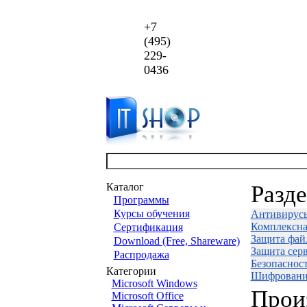
+7
(495)
229-
0436
Каталог
Разд
Программы
Курсы обучения
Антивирус
Комплексна
Сертификация
Защита фай
Download (Free, Shareware)
Защита сер
Распродажа
Безопаснос
Категории
Шифровани
Microsoft Windows
Прои
Microsoft Office