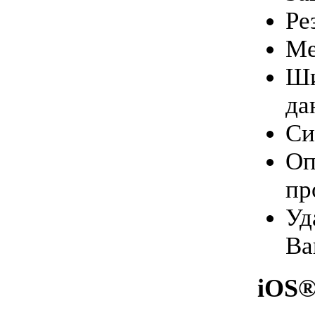
Ре
Ме
Ши
да
Си
Оп
пр
Уд
Ва
iOS®