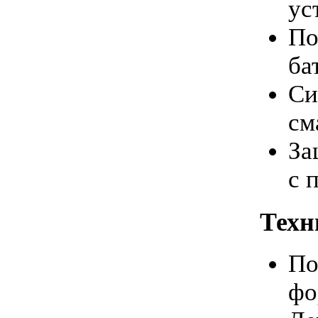
ус
По
ба
Си
см
За
с 
Техн
По
фо