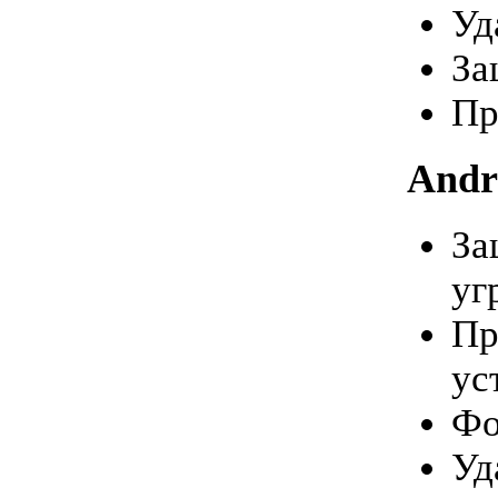
Уд
За
Пр
Andr
За
уг
Пр
ус
Фо
Уд