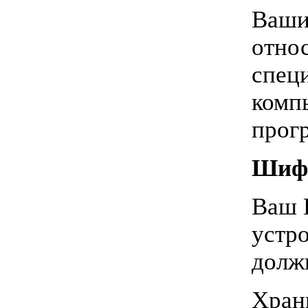
Ваши
отно
спец
комп
прог
Шифр
Ваш 
устро
долж
Хран