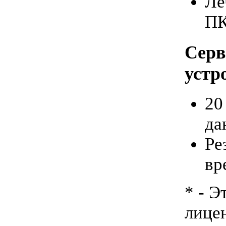
Ле
ПК
Серв
устр
20
да
Ре
вр
* - Э
лице