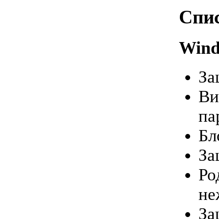
Спи
Win
За
Ви
па
Бл
За
Ро
не
За