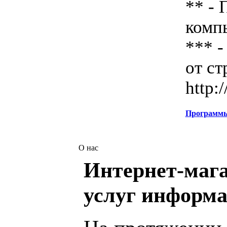
** - 
комп
*** -
от ст
http:
Программ
О нас
Интернет-мага
услуг информа