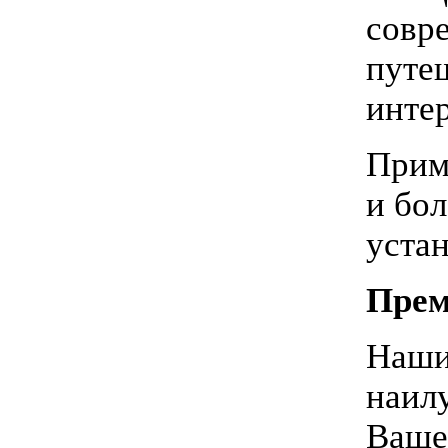
совр
путеш
интер
Приме
и бол
устан
Прем
Наши
наил
Вашег