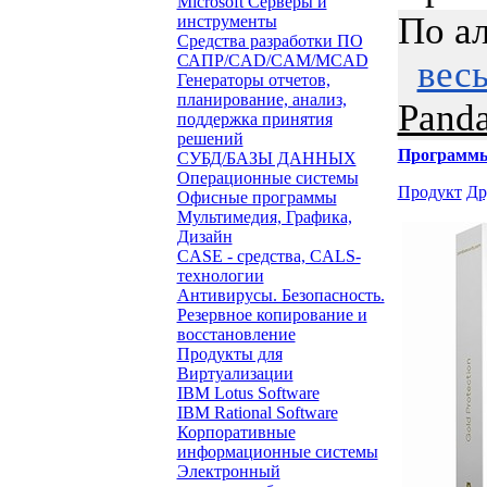
Microsoft Серверы и
По а
инструменты
Средства разработки ПО
САПР/CAD/CAM/MCAD
вес
Генераторы отчетов,
планирование, анализ,
Panda
поддержка принятия
решений
Программ
СУБД/БАЗЫ ДАННЫХ
Операционные системы
Продукт
Др
Офисные программы
Мультимедия, Графика,
Дизайн
CASE - средства, CALS-
технологии
Антивирусы. Безопасность.
Резервное копирование и
восстановление
Продукты для
Виртуализации
IBM Lotus Software
IBM Rational Software
Корпоративные
информационные системы
Электронный