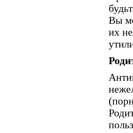
будь
Вы м
их н
утил
Роди
Анти
неже
(порн
Родит
польз