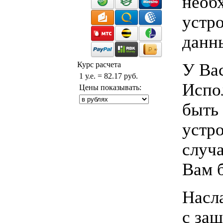
необ
устр
данны
У Ва
Курс расчета
1 у.е. = 82.17 руб.
Испо
Цены показывать:
быть 
устро
случа
Вам б
Насл
с за