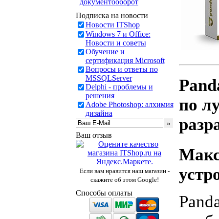
документооборот
Подписка на новости
Новости ITShop
Windows 7 и Office:
Новости и советы
Обучение и
сертификация Microsoft
Вопросы и ответы по
MSSQLServer
Pand
Delphi - проблемы и
решения
по л
Adobe Photoshop: алхимия
дизайна
разр
Ваш отзыв
Макс
устр
Если вам нравится наш магазин -
скажите об этом Google!
Способы оплаты
Panda