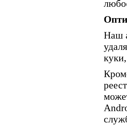
любо
Опти
Наш 
удал
куки
Кром
реест
може
Andr
служ