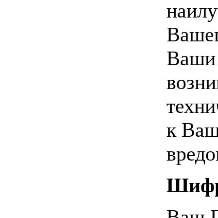
наилу
Вашег
Ваши 
возни
техни
к Ваш
вредо
Шифр
Ваш П