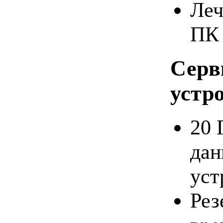
Леч
ПК 
Серв
устр
20 
дан
уст
Рез