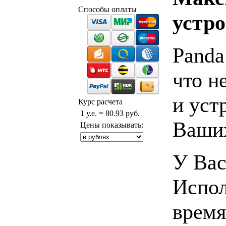
Способы оплаты
устр
Panda
что н
и уст
Курс расчета
1 у.е. = 80.93 руб.
Ваших
Цены показывать:
У Вас
Испол
время