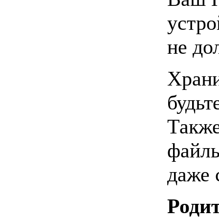
устро
не до
Храни
будьт
Также
файлы
даже 
Родит