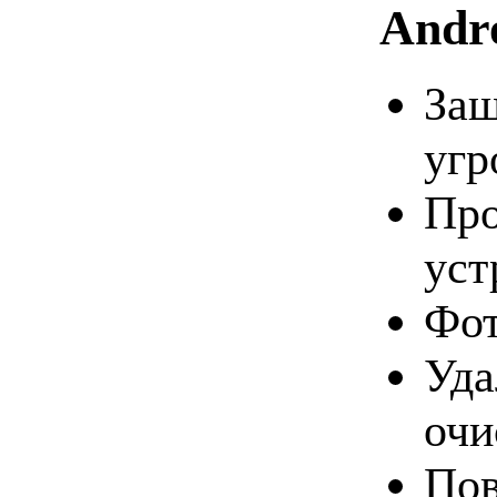
Andr
Защ
угр
Про
уст
Фот
Уда
очи
Пов