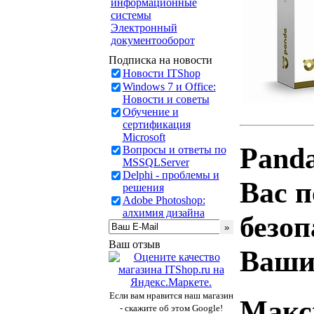
информационные
системы
Электронный
документооборот
Подписка на новости
Новости ITShop
Windows 7 и Office:
Новости и советы
Обучение и
сертификация
Microsoft
Panda
Вопросы и ответы по
MSSQLServer
Delphi - проблемы и
Вас 
решения
Adobe Photoshop:
алхимия дизайна
безоп
Ваш отзыв
Ваши
Если вам нравится наш магазин
Макс
- скажите об этом Google!