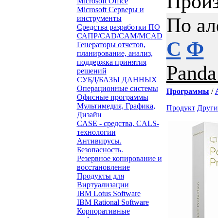
Произ
Microsoft Office
Microsoft Серверы и
По ал
инструменты
Средства разработки ПО
САПР/CAD/CAM/MCAD
С
Ф
Генераторы отчетов,
планирование, анализ,
поддержка принятия
Panda
решений
СУБД/БАЗЫ ДАННЫХ
Операционные системы
Программы
/
Офисные программы
Мультимедия, Графика,
Продукт
Други
Дизайн
CASE - средства, CALS-
технологии
Антивирусы.
Безопасность.
Резервное копирование и
восстановление
Продукты для
Виртуализации
IBM Lotus Software
IBM Rational Software
Корпоративные