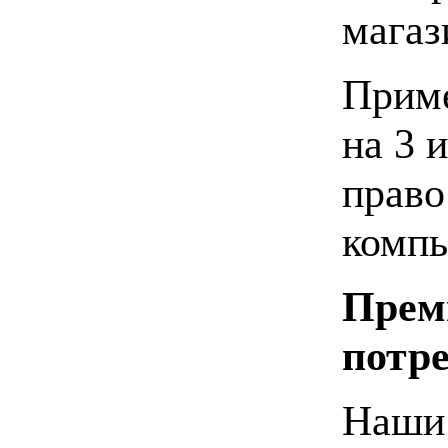
магаз
Приме
на 3 
право
компь
Прем
потр
Наши 