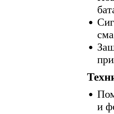
бат
Сиг
сма
Защ
при
Техн
Пом
и ф