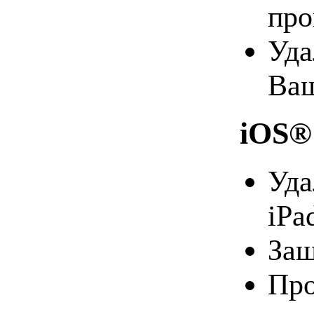
про
Уда
Ваш
iOS®
Уда
iPa
Защ
Про