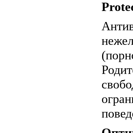
Prote
Антив
нежел
(порн
Родит
свобо
огран
повед
Опти