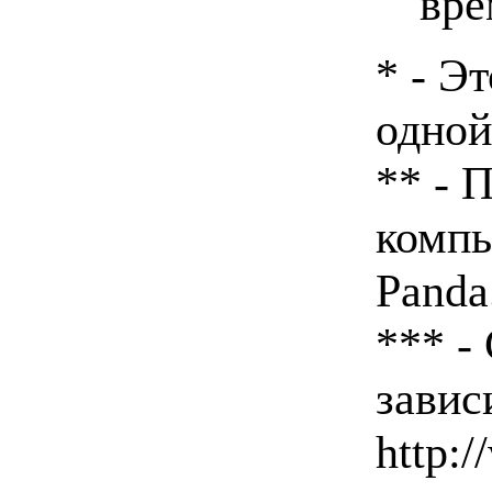
вре
* - Э
одной
** - 
комп
Panda
*** -
завис
http: