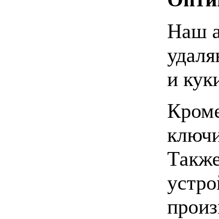
Наш а
удал
и кук
Кроме
ключи
Также
устро
произ