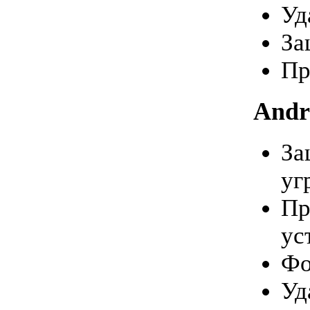
Уд
За
Пр
Andr
За
уг
Пр
ус
Фо
Уд