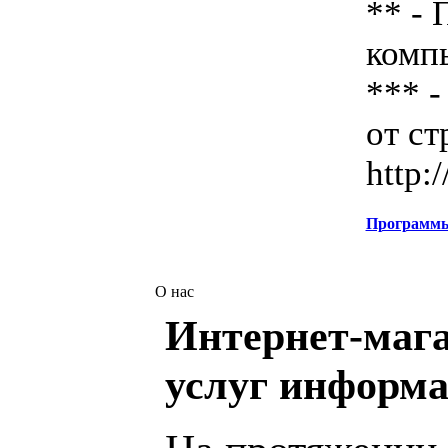
** - 
комп
*** -
от ст
http:
Программ
О нас
Интернет-мага
услуг информа