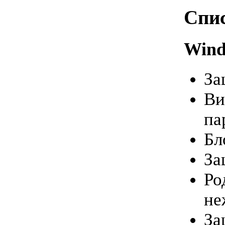
Спи
Win
За
Ви
па
Бл
За
Ро
не
За