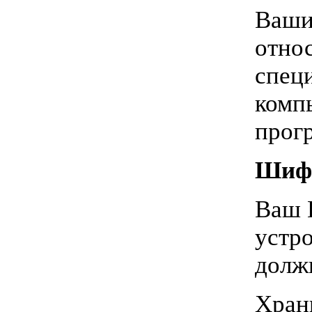
Ваши
отно
спец
комп
прог
Шифр
Ваш 
устро
долж
Хран