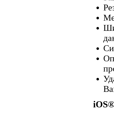
Ре
Ме
Ши
да
Си
Оп
пр
Уд
Ва
iOS®