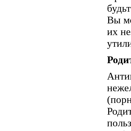
будь
Вы м
их н
утил
Роди
Анти
неже
(порн
Родит
польз