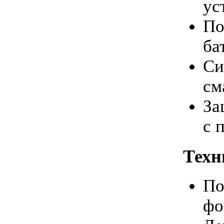
ус
По
ба
Си
см
За
с 
Техн
По
фо