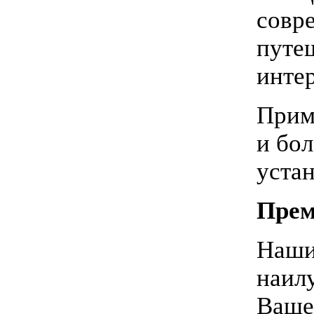
совр
путеш
интер
Приме
и бол
устан
Прем
Наши
наил
Вашег