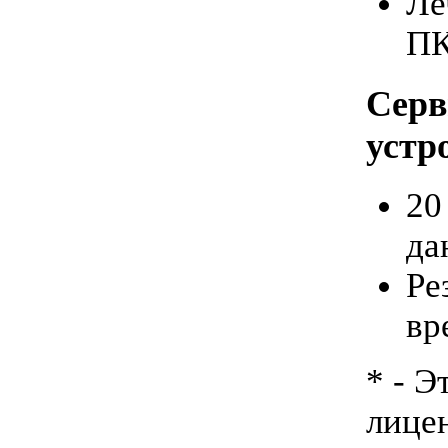
Ле
ПК
Серв
устр
20
да
Ре
вр
* - Э
лице