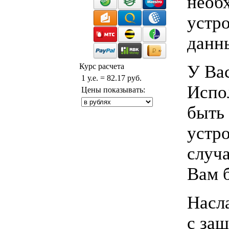
необ
устр
данны
У Ва
Курс расчета
1 у.е. = 82.17 руб.
Испо
Цены показывать:
быть 
устро
случа
Вам б
Насл
с за