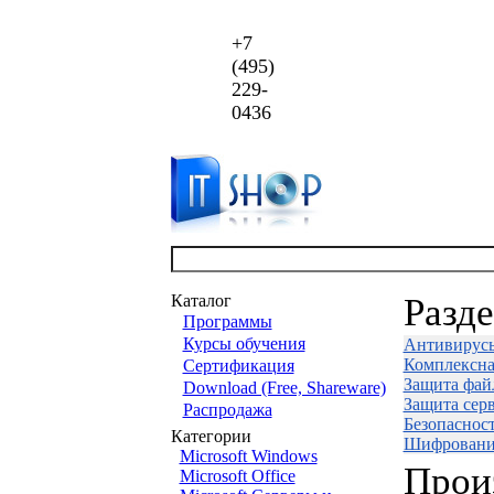
+7
(495)
229-
0436
Каталог
Разд
Программы
Курсы обучения
Антивирус
Комплексна
Сертификация
Защита фай
Download (Free, Shareware)
Защита сер
Распродажа
Безопаснос
Категории
Шифровани
Microsoft Windows
Прои
Microsoft Office