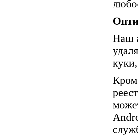
любо
Опти
Наш 
удал
куки
Кром
реест
може
Andr
служ