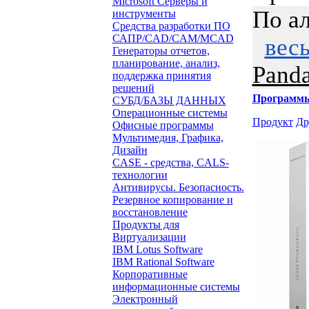
Microsoft Серверы и
По а
инструменты
Средства разработки ПО
САПР/CAD/CAM/MCAD
вес
Генераторы отчетов,
планирование, анализ,
Panda
поддержка принятия
решений
Программ
СУБД/БАЗЫ ДАННЫХ
Операционные системы
Продукт
Др
Офисные программы
Мультимедия, Графика,
Дизайн
CASE - средства, CALS-
технологии
Антивирусы. Безопасность.
Резервное копирование и
восстановление
Продукты для
Виртуализации
IBM Lotus Software
IBM Rational Software
Корпоративные
информационные системы
Электронный