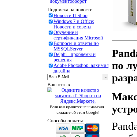
документооборот
Подписка на новости
Новости ITShop
Windows 7 и Office:
Новости и советы
Обучение и
сертификация Microsoft
Вопросы и ответы по
MSSQLServer
Pand
Delphi - проблемы и
решения
по л
Adobe Photoshop: алхимия
дизайна
разр
Ваш отзыв
Макс
устр
Если вам нравится наш магазин -
скажите об этом Google!
Способы оплаты
Panda