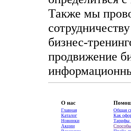
Также мы пров
сотрудничеству
бизнес-тренинг
продвижение би
информационны
О нас
Помо
Главная
Общая с
Каталог
Как офор
Новинки
Тарифы 
Акции
Способы