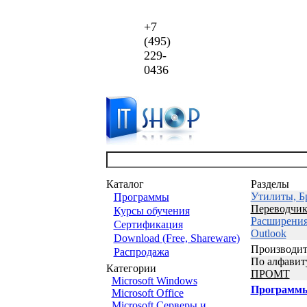
+7
(495)
229-
0436
Каталог
Разделы
Утилиты, Бр
Программы
Переводчик
Курсы обучения
Расширения 
Сертификация
Outlook
Download (Free, Shareware)
Производит
Распродажа
По алфавит
Категории
ПРОМТ
Microsoft Windows
Программ
Microsoft Office
Microsoft Серверы и