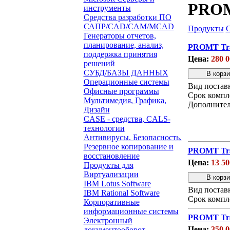
PROMT
инструменты
Средства разработки ПО
САПР/CAD/CAM/MCAD
Продукты
Генераторы отчетов,
планирование, анализ,
PROMT Tran
поддержка принятия
Цена:
280 0
решений
СУБД/БАЗЫ ДАННЫХ
Операционные системы
Вид постав
Офисные программы
Срок компл
Мультимедия, Графика,
Дополнител
Дизайн
CASE - средства, CALS-
технологии
Антивирусы. Безопасность.
Резервное копирование и
PROMT Trans
восстановление
Цена:
13 50
Продукты для
Виртуализации
IBM Lotus Software
Вид постав
IBM Rational Software
Срок компл
Корпоративные
информационные системы
PROMT Tran
Электронный
Цена:
350 0
документооборот