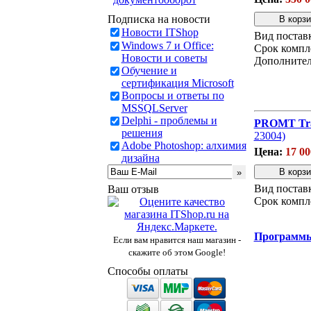
Подписка на новости
Новости ITShop
Вид постав
Windows 7 и Office:
Срок компл
Новости и советы
Дополнител
Обучение и
сертификация Microsoft
Вопросы и ответы по
MSSQLServer
Delphi - проблемы и
PROMT Tran
решения
23004)
Adobe Photoshop: алхимия
Цена:
17 00
дизайна
Вид постав
Ваш отзыв
Срок компл
Программ
Если вам нравится наш магазин -
скажите об этом Google!
Способы оплаты