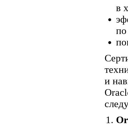
в 
эф
по
по
Серт
техн
и на
Orac
след
Or