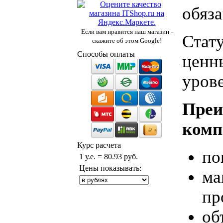
обяза
Если вам нравится наш магазин -
Стат
скажите об этом Google!
Способы оплаты
ценны
урове
Пре
комп
Курс расчета
по
1 у.е. = 80.93 руб.
Цены показывать:
ма
пр
об