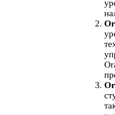
ур
на
Or
ур
те
уп
Or
пр
Or
ст
та