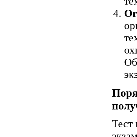
те
Or
ор
те
ох
Об
эк
Поря
полу
Тест
экзам