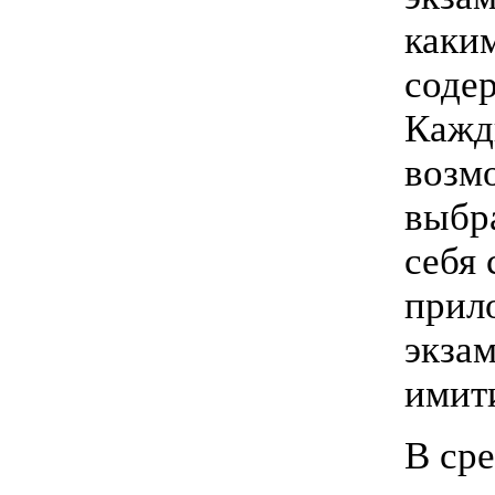
каким
содер
Кажд
возм
выбр
себя
прил
экза
имит
В ср