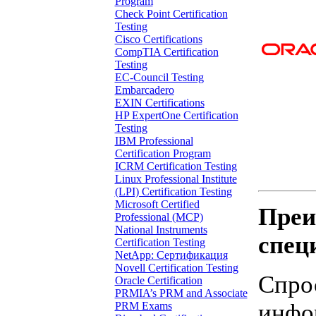
Program
Check Point Certification
Testing
Cisco Certifications
CompTIA Certification
Testing
EC-Council Testing
Embarcadero
EXIN Certifications
HP ExpertOne Certification
Testing
IBM Professional
Certification Program
ICRM Certification Testing
Linux Professional Institute
(LPI) Certification Testing
Microsoft Certified
Преи
Professional (MCP)
National Instruments
специ
Certification Testing
NetApp: Сертификация
Novell Certification Testing
Спрос
Oracle Certification
PRMIA’s PRM and Associate
инфо
PRM Exams