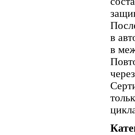
соста
защи
Посл
в авт
в ме
Повто
через
Серт
тольк
цикла
Кате