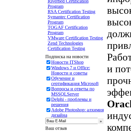
Riverbed Certification
Program
высок
RSA Certification Testing
Symantec Certification
высо
Program
TOGAF Certification
должн
Program
VMware Certification Testing
прив
Zend Technologies
Certification Testing
Рабо
Подписка на новости
Новости ITShop
и по
Windows 7 и Office:
Новости и советы
проч
Обучение и
сертификация Microsoft
Вопросы и ответы по
эффе
MSSQLServer
Delphi - проблемы и
Oracl
решения
Adobe Photoshop: алхимия
индус
дизайна
комп
Ваш отзыв