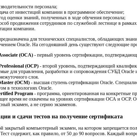
водительности персонала;
дача от инвестиций компании в программное обеспечение;
од оценки знаний, полученных в ходе обучения персонала;
соб продвижения сотрудников по служебной лестнице в рамках
тации компании.
предназначена для технических специалистов, обладающих знан
чением Oracle. На сегодняшний день существуют следующие п
 Associate (OCA)
- первый уровень сертификации, подтверждающ
 Professional (OCP)
- второй уровень, подтверждающий квалифик
имые для управления, разработки и сопровождения СУБД Oracle
межуточного слоя.
d Master (OCM)
- высшая ступень сертификации Oracle. Специалис
ом в технологиях Oracle.
rtified Program
- программа, ориентированная на конкретные п
ящее время не охвачены на уровнях сертификации ОСА и ОСР. О
ный экзамен, а не серию экзаменов.
ции и сдачи тестов на получение сертификата
ой закрытый компьютерный экзамен, на котором запрещается пол
Тест содержит, как правило, от 50 до 90 вопросов. Каждый вопр