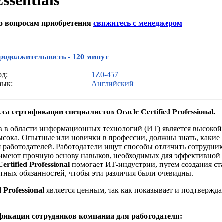
ssentials"
о вопросам приобретения
свяжитесь с менеджером
Звонок с сайта
родолжительность - 120 минут
од:
1Z0-457
зык:
Английский
сса сертификации
специалистов Oracle Certified Professional.
в в области информационных технологий (ИТ) является высокой,
высока. Опытные или новички в профессии, должны знать, какие
 работодателей. Работодатели ищут способы отличить сотрудни
 имеют прочную основу навыков, необходимых для эффективной
Certified Professional
помогает ИТ-индустрии, путем создания ст
тных обязанностей, чтобы эти различия были очевидны.
d Professional
является ценным, так как показывает и подтвержда
икации сотрудников компании для работодателя: