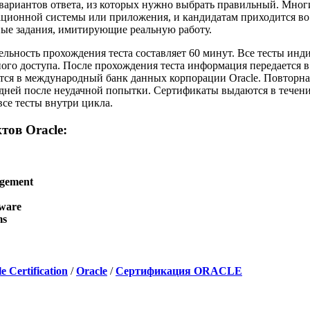
вариантов ответа, из которых нужно выбрать правильный. Мног
ационной системы или приложения, и кандидатам приходится во
ые задания, имитирующие реальную работу.
ельность прохождения теста составляет 60 минут. Все тесты и
ого доступа. После прохождения теста информация передается 
тся в международный банк данных корпорации Oracle. Повторна
4 дней после неудачной попытки. Сертификаты выдаются в течени
се тесты внутри цикла.
тов Oracle:
agement
ware
ms
e Certification
/
Oracle
/
Сертификация ORACLE