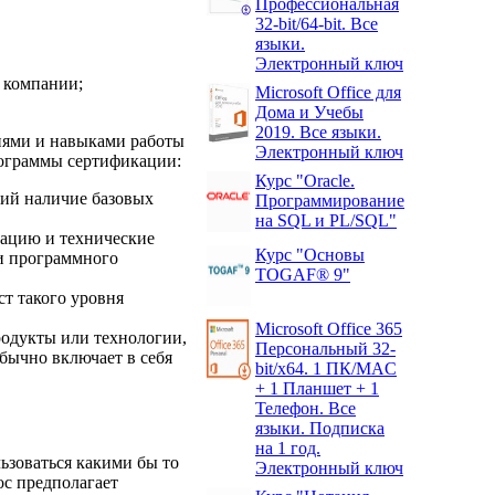
Профессиональная
32-bit/64-bit. Все
языки.
Электронный ключ
 компании;
Microsoft Office для
Дома и Учебы
2019. Все языки.
иями и навыками работы
Электронный ключ
рограммы сертификации:
Курс "Oracle.
ий наличие базовых
Программирование
на SQL и PL/SQL"
ацию и технические
Курс "Основы
 и программного
TOGAF® 9"
т такого уровня
Microsoft Office 365
родукты или технологии,
Персональный 32-
бычно включает в себя
bit/x64. 1 ПК/MAC
+ 1 Планшет + 1
Телефон. Все
языки. Подписка
на 1 год.
ьзоваться какими бы то
Электронный ключ
ос предполагает