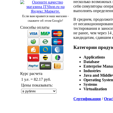
несколько возможных 
себя симуляторы опер
выполнять определенн
Если вам нравится наш магазин -
В среднем, продолжит
скажите об этом Google!
от несанкционированн
Способы оплаты
тестирования и заноси
не ранее, чем через 1
кандидатам, сдавшим в
Категории продук
Applications
Database
Enterprise Man
Industries
Курс расчета
Java and Middle
1 у.е. = 82.17 руб.
Operating Syste
Systems
Цены показывать:
Virtualization
Сертификация
/
Oracl