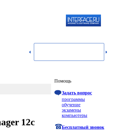
119334,
г.
Москва,
dmin@itshop.ru
ул.
Бардина,
д. 4,
корп. 3
Вход
Помощь
Задать вопрос
программы
обучение
экзамены
компьютеры
ager 12c
Бесплатный звонок