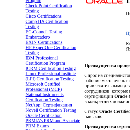
E
Program
Check Point Certification
Testing
П
Cisco Certifications
CompTIA Certification
Testing
EC-Council Testing
П
Embarcadero
EXIN Certifications
К
HP ExpertOne Certification
Я
Testing
IBM Professional
Certification Program
Преимущества проце
ICRM Certification Testing
Linux Professional Institute
Спрос на специалисто
(LPI) Certification Testing
рабочие места очень 
Microsoft Certified
привлекательными для
Professional (MCP)
сотрудников, которые
National Instruments
сертификации
Oracle 
Certification Testing
в конкретных должнос
NetApp: Сертификация
Novell Certification Testing
Статус
Oracle Certifie
Oracle Certification
навыков.
PRMIA’s PRM and Associate
PRM Exams
Преимущества сертиф