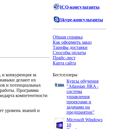
ICQ-консультанты
Skype-консультанты
Общая справка
Как оформить заказ
Тарифы доставки
Способы оплаты
Прайс-лист
Карта сайта
 и конкуренция за
Бестселлеры
 навыки делают их
Курсы обучения
ков и потенциальных
"Atlassian JIRA -
 работы. Программа
система
андарта компетентности
управления
проектами и
задачами на
ет уровень знаний и
предприятии"
Microsoft Windows
10