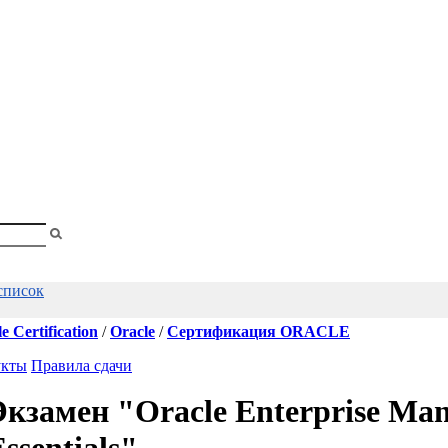
shopa
Вы
смотрели
список
e Certification
/
Oracle
/
Сертификация ORACLE
укты
Правила сдачи
Экзамен "Oracle Enterprise Man