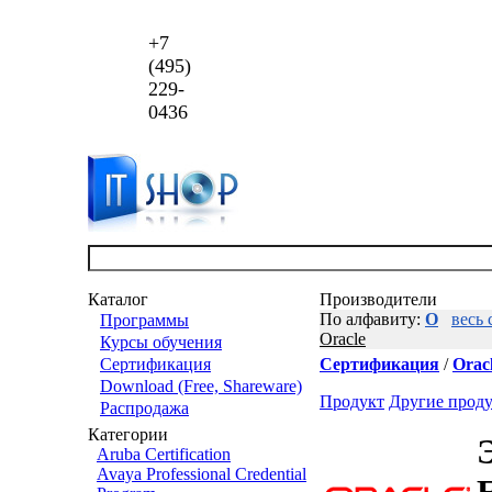
+7
(495)
229-
0436
Каталог
Производители
По алфавиту:
O
весь 
Программы
Oracle
Курсы обучения
Сертификация
Сертификация
/
Oracl
Download (Free, Shareware)
Продукт
Другие прод
Распродажа
Категории
Aruba Certification
Avaya Professional Credential