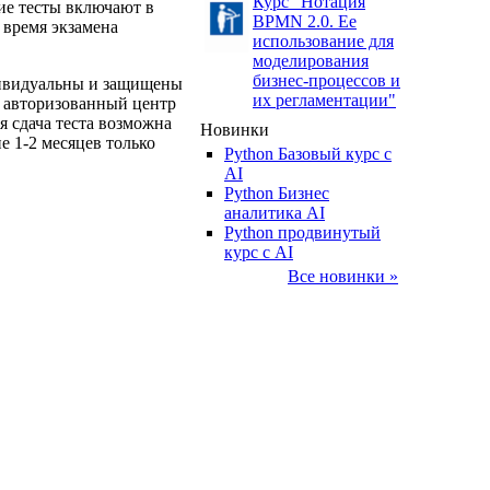
Курс "Нотация
ие тесты включают в
BPMN 2.0. Ее
 время экзамена
использование для
моделирования
бизнес-процессов и
ндивидуальны и защищены
их регламентации"
в авторизованный центр
я сдача теста возможна
Новинки
е 1-2 месяцев только
Python Базовый курс c
AI
Python Бизнес
аналитика AI
Python продвинутый
курс с AI
Все новинки »