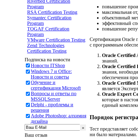
Riverbed Certification
Program
повышение произ
RSA Certification Testing
максимальная от
Symantec Certification
объективный мет
Program
эффективный спо
TOGAF Certification
повышение репу
Program
Сертификация Oracle 
VMware Certification Testing
с программным обеспе
Zend Technologies
Certification Testing
Oracle Certified
Подписка на новости
знаний.
Новости ITShop
Oracle Certified
Windows 7 и Office:
знания, необход
Новости и советы
обеспечения про
Обучение и
Oracle Certifie
сертификация Microsoft
является Эксперт
Вопросы и ответы по
Oracle Expert Ce
MSSQLServer
которые в насто
Delphi - проблемы и
единый комплекс
решения
Adobe Photoshop: алхимия
Порядок регистра
дизайна
Тест представляет соб
ни было материалами. 
Ваш отзыв