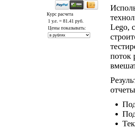
Исполь
Курс расчета
технол
1 у.е. = 81.41 руб.
Lego, 
Цены показывать:
строит
тестир
поток 
вмешат
Резуль
отчеты
Под
Под
Тек