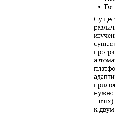
Гот
Сущест
различ
изучен
сущест
програ
автома
платфо
адапти
прилож
нужно 
Linux)
к дву