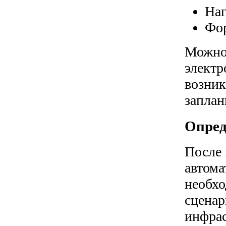
Наг
Фор
Можно 
электр
возник
заплан
Опред
После 
автома
необхо
сценар
инфрас