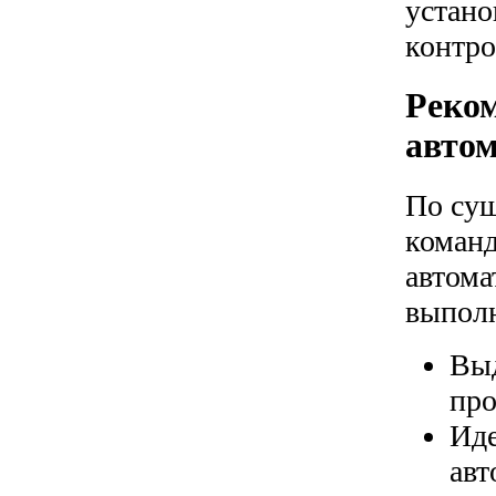
устано
контро
Реком
авто
По сущ
команд
автома
выполн
Выд
про
Иде
авт