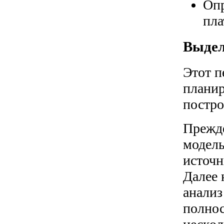
Опр
пл
Выдел
Этот п
планир
постро
Прежде
модель
источн
Далее 
анализ
полнос