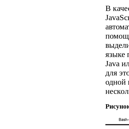
В каче
JavaScr
автома
помощи
выдели
языке 
Java и
для эт
одной 
нескол
Рисуно