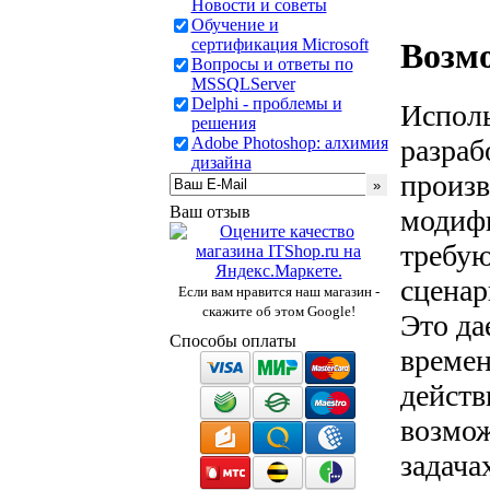
Новости и советы
Обучение и
сертификация Microsoft
Возм
Вопросы и ответы по
MSSQLServer
Delphi - проблемы и
Исполь
решения
Adobe Photoshop: алхимия
разраб
дизайна
произв
Ваш отзыв
модифи
требую
сценар
Если вам нравится наш магазин -
скажите об этом Google!
Это да
Способы оплаты
времен
действ
возмож
задача