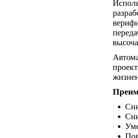
Исполь
разраб
верифи
переда
высоч
Автома
проект
жизнен
Преим
Сни
Сни
Уме
Пов