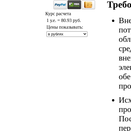
Треб
Курс расчета
Вне
1 у.е. = 80.93 руб.
Цены показывать:
пот
обл
сре
вне
эле
обе
про
Исх
про
Пос
пер