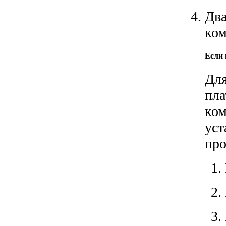
Два
ком
Если 
Для
пла
ком
уст
про