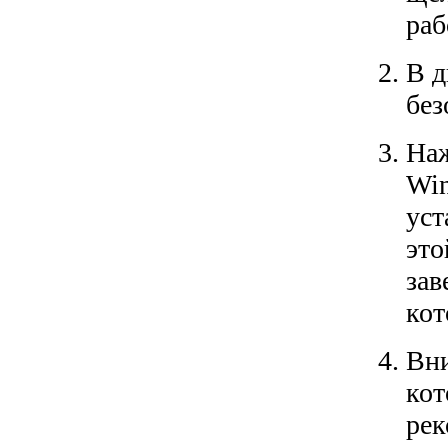
раб
В д
без
Наж
Win
уст
это
зав
кот
Вни
кот
рек