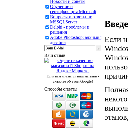
Новости и советы
Обучение и
сертификация Microsoft
Вопросы и ответы по
Введе
MSSQLServer
Delphi - проблемы и
решения
Adobe Photoshop: алхимия
Если н
дизайна
Window
Ваш отзыв
Window
пользо
причин
Если вам нравится наш магазин -
скажите об этом Google!
Полная
Способы оплаты
некото
выполн
этапов