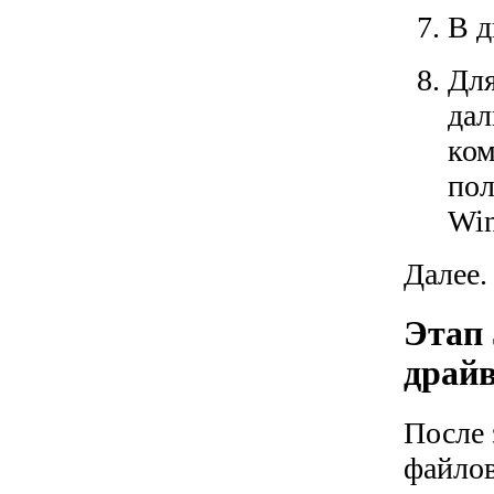
В д
Для
дал
ком
пол
Win
Далее.
Этап 
драй
После 
файлов