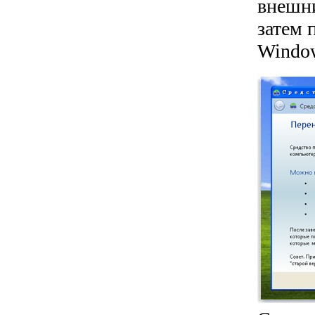
внешни
затем 
Windo