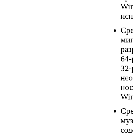
Win
исп
Сре
миг
раз
64-
32-
нео
нос
Win
Сре
муз
сод