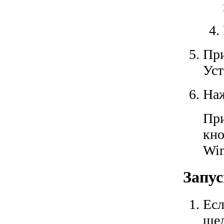
При
Уст
Наж
При
кно
Win
Запус
Есл
щел