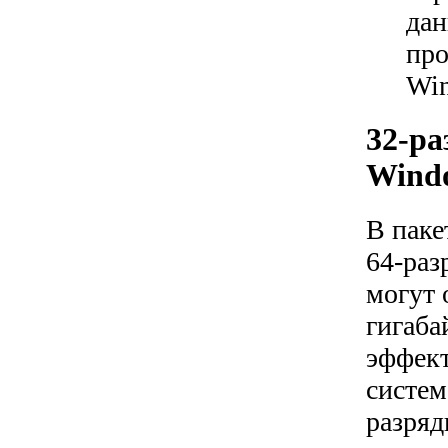
дан
про
Win
32-ра
Windo
В паке
64-раз
могут 
гигаба
эффект
систем
разряд