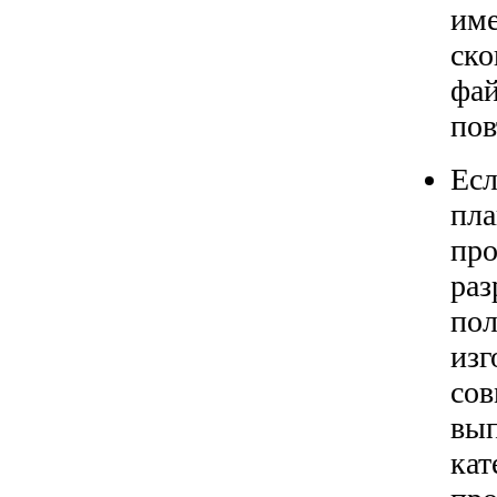
име
ско
фай
пов
Есл
пла
про
раз
пол
изг
сов
вып
кат