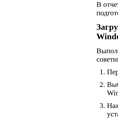
В отче
подгот
Загру
Wind
Выполн
советн
Пер
Выб
Win
Наж
уст