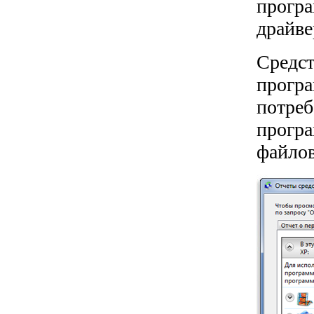
програ
драйве
Средст
програ
потреб
програ
файлов