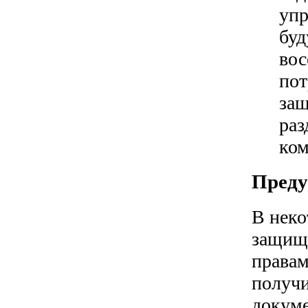
упр
буд
вос
пот
защ
раз
ком
Преду
В неко
защищ
правам
получи
докуме