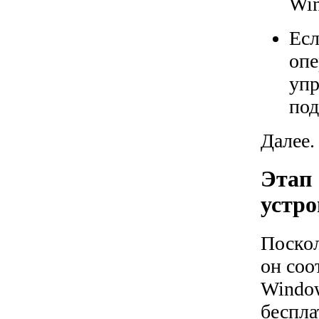
Win
Есл
опе
упр
под
Далее.
Этап 
устро
Поскол
он соо
Window
беспла