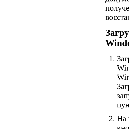
получе
восста
Загру
Wind
Заг
Win
Win
Заг
зап
пун
На 
кно