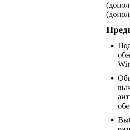
(допол
(допол
Предв
Под
обн
Win
Обн
вык
ант
обе
Выб
раз