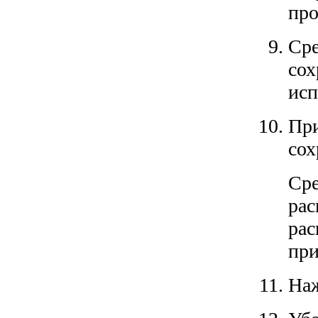
про
Сре
сох
исп
При
сох
Сре
рас
рас
при
Наж