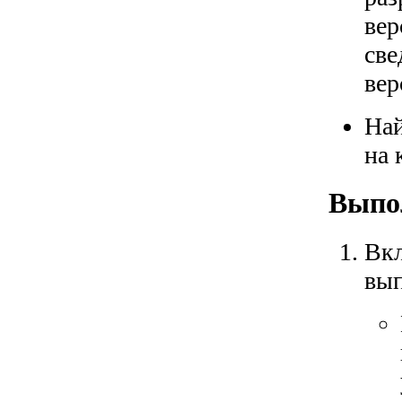
вер
све
вер
Най
на 
Выпо
Вкл
вып