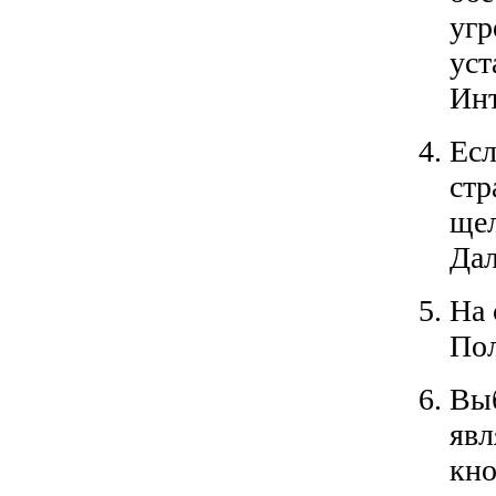
угр
уст
Инт
Есл
стр
щел
Дал
На 
Пол
Выб
явл
кно