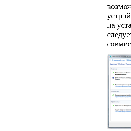
возмож
устрой
на уст
следуе
совмес