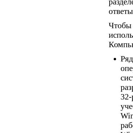
раздел
ответы
Чтобы 
исполь
Компью
Ряд
опе
сис
раз
32-
уче
Win
раб