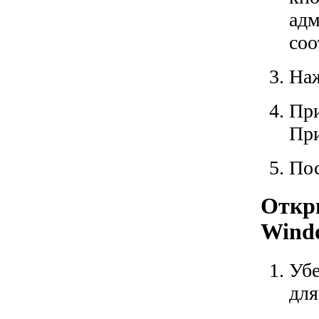
адм
соо
Наж
При
Пр
Пос
Откры
Windo
Убе
для