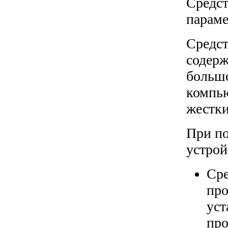
Средст
параме
Средст
содерж
большо
компью
жестки
При по
устрой
Сре
про
уст
про