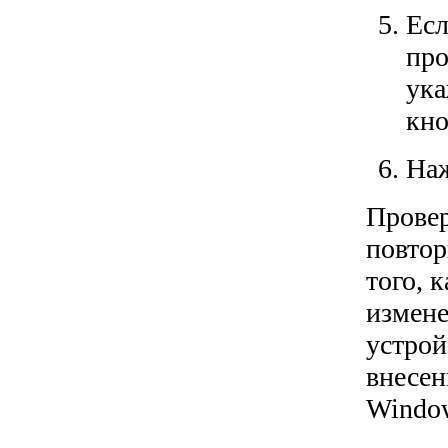
Есл
про
ука
кно
Наж
Провер
повтор
того, 
измене
устрой
внесен
Window