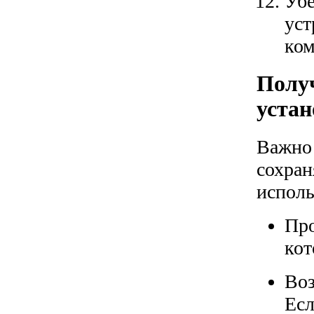
Убе
уст
ком
Получ
устан
Важно 
сохран
исполь
Про
кот
Воз
Есл