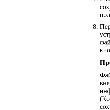
сох
пол
Пер
уст
фай
кно
Пр
Фай
вне
инф
(Ко
сох