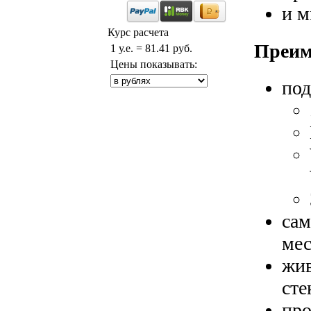
и м
Курс расчета
Преиму
1 у.е. = 81.41 руб.
Цены показывать:
под
сам
мес
жив
сте
про