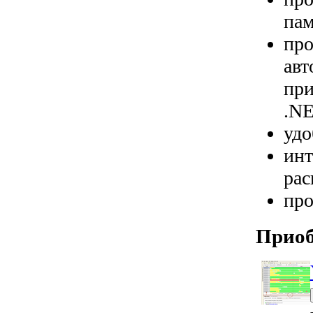
пам
про
авт
при
.NE
удо
инт
рас
про
Приоб