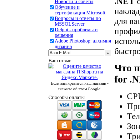
.NET
о
Новости и советы
Обучение и
наклад
сертификация Microsoft
Вопросы и ответы по
для ва
MSSQLServer
профил
Delphi - проблемы и
решения
исполь
Adobe Photoshop: алхимия
дизайна
быстро
Ваш отзыв
Что н
for .
Если вам нравится наш магазин -
скажите об этом Google!
CP
Способы оплаты
Про
Тел
Зо
Три