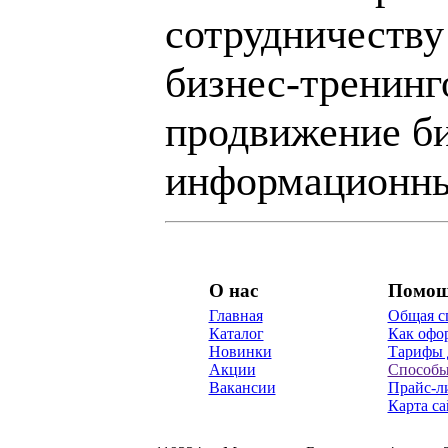
сотрудничеству
бизнес-тренинг
продвижение би
информационны
О нас
Помо
Главная
Общая с
Каталог
Как офор
Новинки
Тарифы 
Акции
Способы
Вакансии
Прайс-л
Карта са