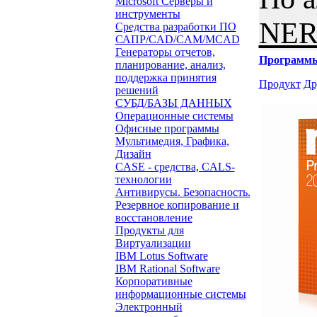
Microsoft Серверы и
инструменты
NER
Средства разработки ПО
САПР/CAD/CAM/MCAD
Генераторы отчетов,
Программ
планирование, анализ,
поддержка принятия
Продукт
Др
решений
СУБД/БАЗЫ ДАННЫХ
Операционные системы
Офисные программы
Мультимедия, Графика,
Дизайн
CASE - средства, CALS-
технологии
Антивирусы. Безопасность.
Резервное копирование и
восстановление
Продукты для
Виртуализации
IBM Lotus Software
IBM Rational Software
Корпоративные
информационные системы
Электронный