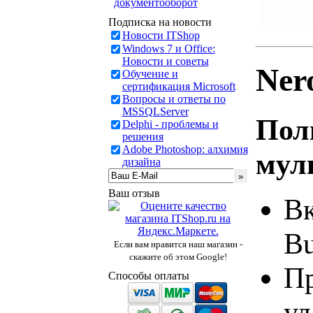
документооборот
Подписка на новости
Новости ITShop
Windows 7 и Office:
Новости и советы
Ner
Обучение и
сертификация Microsoft
Вопросы и ответы по
MSSQLServer
Пол
Delphi - проблемы и
решения
Adobe Photoshop: алхимия
мул
дизайна
Ваш отзыв
Вк
Bu
Если вам нравится наш магазин -
скажите об этом Google!
Пр
Способы оплаты
уд