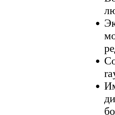
лю
Эк
м
ре
Со
ra
Им
ди
бо