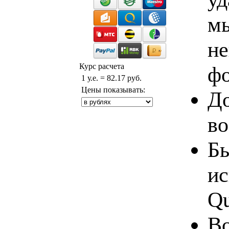
мы
не
Курс расчета
фо
1 у.е. = 82.17 руб.
Цены показывать:
До
во
Бы
ис
Qu
Во