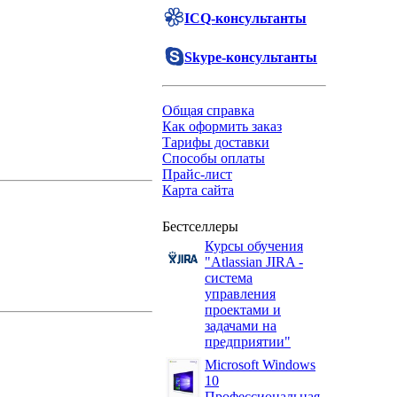
ICQ-консультанты
Skype-консультанты
Общая справка
Как оформить заказ
Тарифы доставки
Способы оплаты
Прайс-лист
Карта сайта
Бестселлеры
Курсы обучения
"Atlassian JIRA -
система
управления
проектами и
задачами на
предприятии"
Microsoft Windows
10
Профессиональная