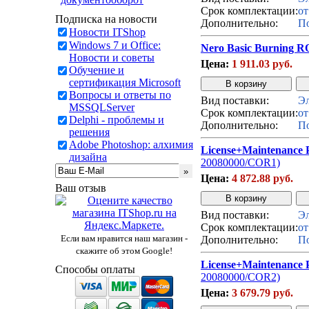
Срок комплектации:
от
Подписка на новости
Дополнительно:
По
Новости ITShop
Windows 7 и Office:
Nero Basic Burning R
Новости и советы
Цена:
1 911.03 руб.
Обучение и
сертификация Microsoft
Вопросы и ответы по
Вид поставки:
Эл
MSSQLServer
Срок комплектации:
от
Delphi - проблемы и
Дополнительно:
По
решения
Adobe Photoshop: алхимия
License+Maintenance P
дизайна
20080000/COR1)
Цена:
4 872.88 руб.
Ваш отзыв
Вид поставки:
Эл
Срок комплектации:
от
Если вам нравится наш магазин -
Дополнительно:
По
скажите об этом Google!
License+Maintenance P
Способы оплаты
20080000/COR2)
Цена:
3 679.79 руб.