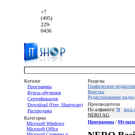
+7
(495)
229-
0436
Каталог
Разделы
Графические редактор
Программы
Верстка
Курсы обучения
Редактирование видео
Сертификация
Производители
Download (Free, Shareware)
По алфавиту:
N
весь 
Распродажа
NERO AG
Категории
Программы
/
Мульти
Microsoft Windows
Microsoft Office
Microsoft Серверы и