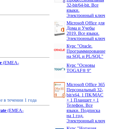
32-bit/64-bit. Все
языки.
Электронный ключ
Microsoft Office для
Дома и Учебы
2019. Все языки.
Электронный ключ
Курс "Oracle.
Программирование
на SQL и PL/SQL"
e
(EMEA-
Курс "Основы
TOGAF® 9"
Microsoft Office 365
Персональный 32-
bit/x64. 1 ПК/MAC
 в течении 1 года
+ 1 Планшет + 1
Телефон. Все
ate
(EMEA-
языки. Подписка
на 1 год.
Электронный ключ
Курс "Нотация