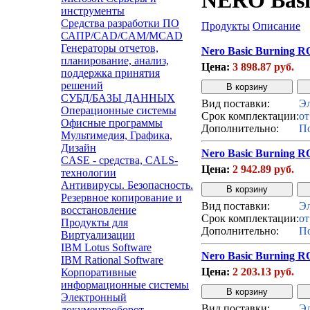
NERO Basi
инструменты
Средства разработки ПО
Продукты
Описание
САПР/CAD/CAM/MCAD
Генераторы отчетов,
Nero Basic Burning RO
планирование, анализ,
Цена:
3 898.87 руб.
поддержка принятия
решений
СУБД/БАЗЫ ДАННЫХ
Вид поставки:
Эл
Операционные системы
Срок комплектации:
от
Офисные программы
Дополнительно:
По
Мультимедия, Графика,
Дизайн
Nero Basic Burning RO
CASE - средства, CALS-
Цена:
2 942.89 руб.
технологии
Антивирусы. Безопасность.
Резервное копирование и
Вид поставки:
Эл
восстановление
Срок комплектации:
от
Продукты для
Дополнительно:
По
Виртуализации
IBM Lotus Software
Nero Basic Burning RO
IBM Rational Software
Цена:
2 203.13 руб.
Корпоративные
информационные системы
Электронный
Вид поставки:
Эл
документооборот