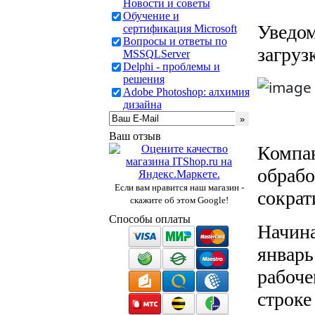
Новости и советы
Обучение и
Уведом
сертификация Microsoft
Вопросы и ответы по
загруз
MSSQLServer
Delphi - проблемы и
решения
Adobe Photoshop: алхимия
дизайна
Ваш отзыв
Компан
обрабо
Если вам нравится наш магазин -
сократ
скажите об этом Google!
Способы оплаты
Начина
январь
рабоче
строке