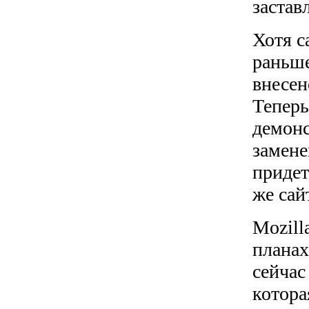
застав
Хотя с
раньше
внесен
Теперь
демонс
замене
придет
же сай
Mozill
планах
сейчас
котора