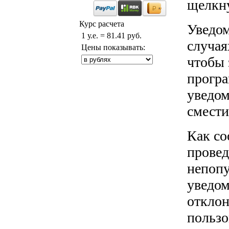
щелкну
Курс расчета
Уведом
1 у.е. = 81.41 руб.
случая
Цены показывать:
чтобы 
програ
уведом
смести
Как со
провед
непопу
уведом
отклон
пользо