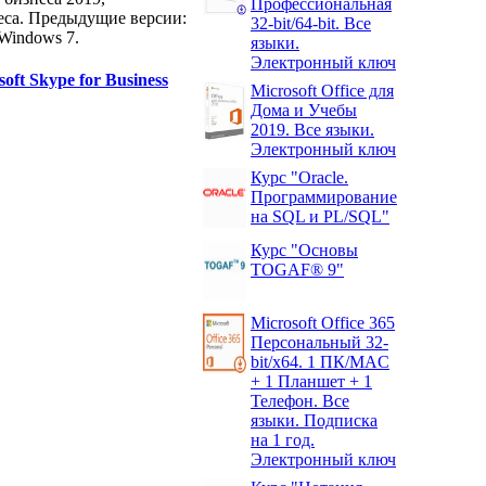
Профессиональная
неса. Предыдущие версии:
32-bit/64-bit. Все
 Windows 7.
языки.
Электронный ключ
soft Skype for Business
Microsoft Office для
Дома и Учебы
2019. Все языки.
Электронный ключ
Курс "Oracle.
Программирование
на SQL и PL/SQL"
Курс "Основы
TOGAF® 9"
Microsoft Office 365
Персональный 32-
bit/x64. 1 ПК/MAC
+ 1 Планшет + 1
Телефон. Все
языки. Подписка
на 1 год.
Электронный ключ