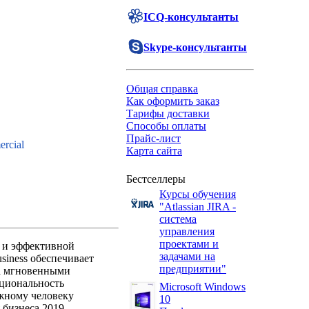
ICQ-консультанты
Skype-консультанты
Общая справка
Как оформить заказ
Тарифы доставки
Способы оплаты
Прайс-лист
ercial
Карта сайта
Бестселлеры
Курсы обучения
"Atlassian JIRA -
система
управления
проектами и
й и эффективной
задачами на
siness обеспечивает
предприятии"
на мгновенными
кциональность
Microsoft Windows
ужному человеку
10
 бизнеса 2019,