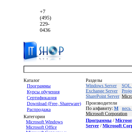
+7
(495)
229-
0436
Каталог
Разделы
Windows Server
SQL 
Программы
Exchange Server
Proje
Курсы обучения
SharePoint Server
Micro
Сертификация
Производители
Download (Free, Shareware)
По алфавиту:
M
весь
Распродажа
Microsoft Corporation
Категории
Программы
/
Microso
Microsoft Windows
Server
/
Microsoft Cor
Microsoft Office