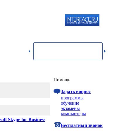
119334,
г.
Москва,
dmin@itshop.ru
ул.
Бардина,
д. 4,
корп. 3
Вход
Помощь
Задать вопрос
программы
обучение
экзамены
компьютеры
soft Skype for Business
Бесплатный звонок