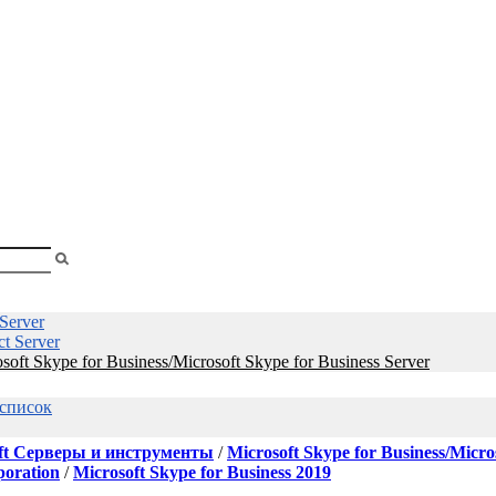
shopa
Вы
смотрели
Server
ct Server
soft Skype for Business/Microsoft Skype for Business Server
 список
ft Серверы и инструменты
/
Microsoft Skype for Business/Micro
poration
/
Microsoft Skype for Business 2019