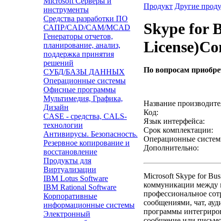
Microsoft Серверы и
Продукт
Другие прод
инструменты
Средства разработки ПО
Skype for B
САПР/CAD/CAM/MCAD
Генераторы отчетов,
License)Co
планирование, анализ,
поддержка принятия
решений
По вопросам приобр
СУБД/БАЗЫ ДАННЫХ
Операционные системы
Звонок с сайта
Офисные программы
Мультимедия, Графика,
Название производите
Дизайн
Код:
CASE - средства, CALS-
Язык интерфейса:
технологии
Срок комплектации:
Антивирусы. Безопасность.
Операционные систем
Резервное копирование и
Дополнительно:
восстановление
Продукты для
Виртуализации
Microsoft Skype for B
IBM Lotus Software
коммуникации между к
IBM Rational Software
профессиональное сот
Корпоративные
сообщениями, чат, ауд
информационные системы
программы интегриров
Электронный
сообщение или письмо,