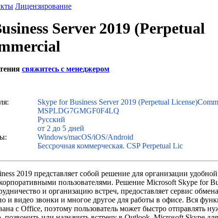
укты
Лицензирование
usiness Server 2019 (Perpetual
mmercial
етения
свяжитесь с менеджером
ля:
Skype for Business Server 2019 (Perpetual License)Comm
MSPLDG7GMGF0F4LQ
Русский
от 2 до 5 дней
ы:
Windows/macOS/iOS/Android
Бессрочная коммерческая. CSP Perpetual Lic
usiness 2019 представляет собой решение для организации удобно
орпоративными пользователями. Решение Microsoft Skype for Bu
рудничество и организацию встреч, предоставляет сервис обме
ио и видео звонки и многое другое для работы в офисе. Вся фун
ана с Office, поэтому пользователь может быстро отправлять н
 позвонить или назначить встречу в Outlook. Microsoft Skype для