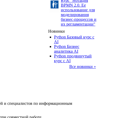
Курс "Нотация
BPMN 2.0. Ее
использование для
моделирования
бизнес-процессов и
их регламентации"
Новинки
Python Базовый курс c
AI
Python Бизнес
аналитика AI
Python продвинутый
курс с AI
Все новинки »
елей и специалистов по информационным
при совместной работе.