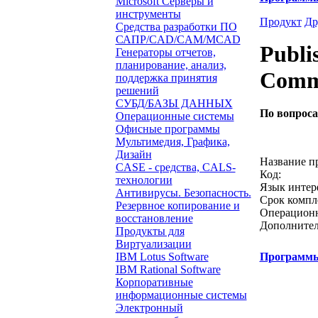
Microsoft Серверы и
инструменты
Продукт
Др
Средства разработки ПО
САПР/CAD/CAM/MCAD
Publi
Генераторы отчетов,
планирование, анализ,
Comm
поддержка принятия
решений
СУБД/БАЗЫ ДАННЫХ
По вопрос
Операционные системы
Офисные программы
Звонок с 
Мультимедия, Графика,
Дизайн
Название п
CASE - средства, CALS-
Код:
технологии
Язык интер
Антивирусы. Безопасность.
Срок компл
Резервное копирование и
Операционн
восстановление
Дополнител
Продукты для
Виртуализации
IBM Lotus Software
Программ
IBM Rational Software
Корпоративные
информационные системы
Электронный