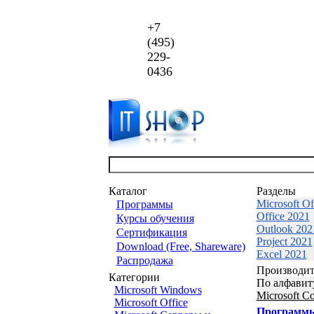
+7
(495)
229-
0436
Каталог
Разделы
Microsoft Of
Программы
Office 2021
Курсы обучения
Outlook 202
Сертификация
Project 2021
Download (Free, Shareware)
Excel 2021
Распродажа
Производит
Категории
По алфавит
Microsoft Windows
Microsoft Co
Microsoft Office
Программ