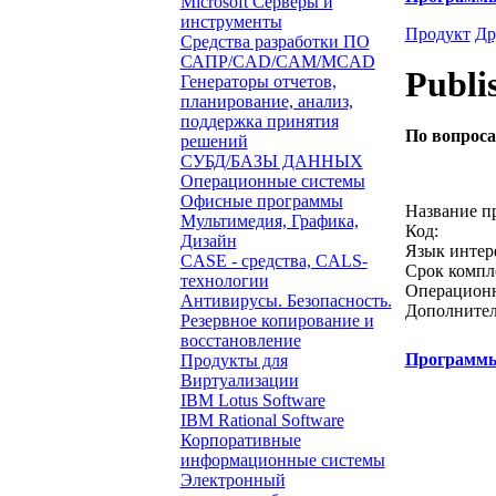
Microsoft Серверы и
инструменты
Продукт
Др
Средства разработки ПО
САПР/CAD/CAM/MCAD
Publi
Генераторы отчетов,
планирование, анализ,
поддержка принятия
По вопрос
решений
СУБД/БАЗЫ ДАННЫХ
Звонок с 
Операционные системы
Офисные программы
Название п
Мультимедия, Графика,
Код:
Дизайн
Язык интер
CASE - средства, CALS-
Срок компл
технологии
Операционн
Антивирусы. Безопасность.
Дополнител
Резервное копирование и
восстановление
Программ
Продукты для
Виртуализации
IBM Lotus Software
IBM Rational Software
Корпоративные
информационные системы
Электронный