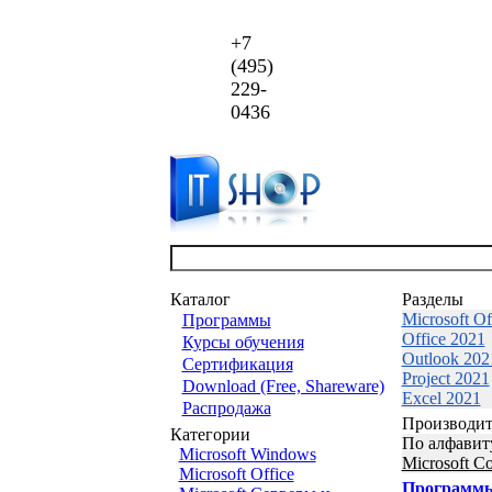
+7
(495)
229-
0436
Каталог
Разделы
Microsoft Of
Программы
Office 2021
Курсы обучения
Outlook 202
Сертификация
Project 2021
Download (Free, Shareware)
Excel 2021
Распродажа
Производит
Категории
По алфавит
Microsoft Windows
Microsoft Co
Microsoft Office
Программ