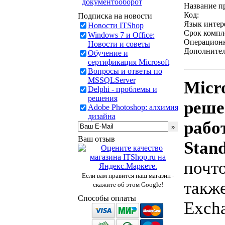
документооборот
Название п
Код:
Подписка на новости
Язык интер
Новости ITShop
Срок компл
Windows 7 и Office:
Операционн
Новости и советы
Дополнител
Обучение и
сертификация Microsoft
Вопросы и ответы по
MSSQLServer
Micr
Delphi - проблемы и
решения
реше
Adobe Photoshop: алхимия
дизайна
рабо
Ваш отзыв
Stan
почт
Если вам нравится наш магазин -
также
скажите об этом Google!
Способы оплаты
Excha