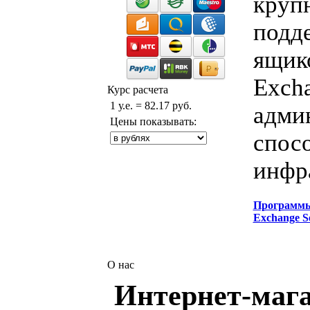
круп
подде
ящик
Exch
Курс расчета
1 у.е. = 82.17 руб.
адми
Цены показывать:
спос
инфр
Программ
Exchange S
О нас
Интернет-мага