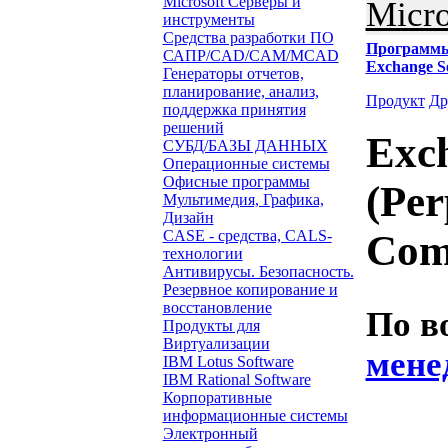
Microsoft Серверы и
Micro
инструменты
Средства разработки ПО
Программ
САПР/CAD/CAM/MCAD
Exchange S
Генераторы отчетов,
планирование, анализ,
Продукт
Др
поддержка принятия
решений
Exch
СУБД/БАЗЫ ДАННЫХ
Операционные системы
Офисные программы
(Per
Мультимедия, Графика,
Дизайн
CASE - средства, CALS-
Com
технологии
Антивирусы. Безопасность.
Резервное копирование и
восстановление
По в
Продукты для
Виртуализации
мене
IBM Lotus Software
IBM Rational Software
Корпоративные
Звонок с 
информационные системы
Электронный