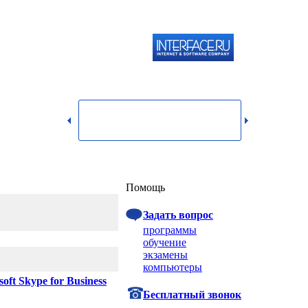
119334,
г.
Москва,
dmin@itshop.ru
ул.
Бардина,
д. 4,
корп. 3
Вход
Помощь
Задать вопрос
программы
обучение
экзамены
компьютеры
soft Skype for Business
Бесплатный звонок