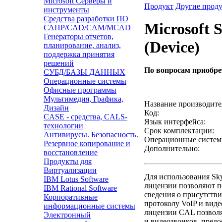
Microsoft Серверы и
Продукт
Другие прод
инструменты
Средства разработки ПО
Microsoft 
САПР/CAD/CAM/MCAD
Генераторы отчетов,
(Device)
планирование, анализ,
поддержка принятия
решений
По вопросам приобр
СУБД/БАЗЫ ДАННЫХ
Операционные системы
Звонок с сайта
Офисные программы
Мультимедия, Графика,
Название производите
Дизайн
Код:
CASE - средства, CALS-
Язык интерфейса:
технологии
Срок комплектации:
Антивирусы. Безопасность.
Операционные систем
Резервное копирование и
Дополнительно:
восстановление
Продукты для
Виртуализации
Для использования Sky
IBM Lotus Software
лицензии позволяют по
IBM Rational Software
сведения о присутств
Корпоративные
протоколу VoIP и виде
информационные системы
лицензии CAL позволя
Электронный
и видеозвонков, пред