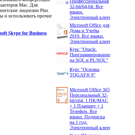
Профессиональная
ьютеров Mac. Для
32-bit/64-bit. Все
ентские лицензии Plus
языки.
ы и использовать прочие
Электронный ключ
Microsoft Office для
Дома и Учебы
soft Skype for Business
2019. Все языки.
Электронный ключ
Курс "Oracle.
Программирование
на SQL и PL/SQL"
Курс "Основы
TOGAF® 9"
Microsoft Office 365
Персональный 32-
bit/x64. 1 ПК/MAC
+ 1 Планшет + 1
Телефон. Все
языки. Подписка
на 1 год.
Электронный ключ