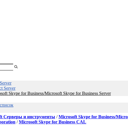
shopa
Вы
смотрели
Server
ct Server
soft Skype for Business/Microsoft Skype for Business Server
 список
ft Серверы и инструменты
/
Microsoft Skype for Business/Micro
poration
/
Microsoft Skype for Business CAL