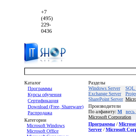
+7
(495)
229-
0436
Каталог
Разделы
Windows Server
SQL 
Программы
Exchange Server
Proje
Курсы обучения
SharePoint Server
Micro
Сертификация
Производители
Download (Free, Shareware)
По алфавиту:
M
весь
Распродажа
Microsoft Corporation
Категории
Программы
/
Microso
Microsoft Windows
Server
/
Microsoft Cor
Microsoft Office