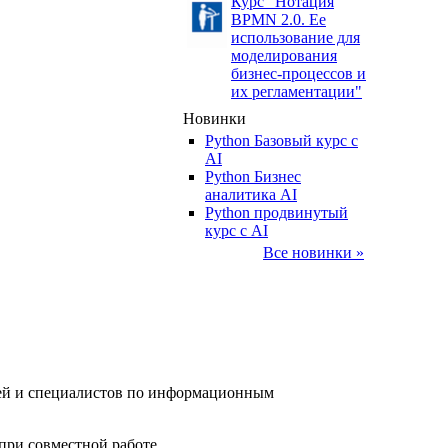
Курс "Нотация
BPMN 2.0. Ее
использование для
моделирования
бизнес-процессов и
их регламентации"
Новинки
Python Базовый курс c
AI
Python Бизнес
аналитика AI
Python продвинутый
курс с AI
Все новинки »
елей и специалистов по информационным
при совместной работе.