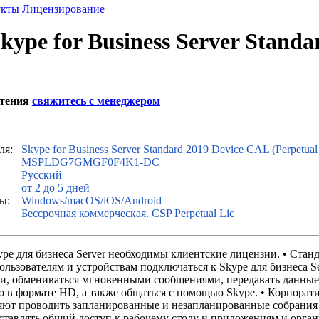
укты
Лицензирование
Skype for Business Server Stand
етения
свяжитесь с менеджером
ля:
Skype for Business Server Standard 2019 Device CAL (Perpetua
MSPLDG7GMGF0F4K1-DC
Русский
от 2 до 5 дней
ы:
Windows/macOS/iOS/Android
Бессрочная коммерческая. CSP Perpetual Lic
pe для бизнеса Server необходимы клиентские лицензии. • Стан
льзователям и устройствам подключаться к Skype для бизнеса Se
ии, обмениваться мгновенными сообщениями, передавать данные
о в формате HD, а также общаться с помощью Skype. • Корпора
ют проводить запланированные и незапланированные собрания 
оставлять общий доступ к рабочему столу и приложениям и орга