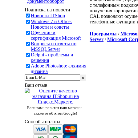
документооборот
с телефонным подключ
Подписка на новости
получения корпоратив
Новости ITShop
CAL позволяют осущес
Windows 7 и Office:
телефонные функции к
Новости и советы
Обучение и
Программы
/
Microso
сертификация Microsoft
Server
/
Microsoft Cor
Вопросы и ответы по
MSSQLServer
Delphi - проблемы и
решения
Adobe Photoshop: алхимия
дизайна
Ваш отзыв
Если вам нравится наш магазин -
скажите об этом Google!
Способы оплаты