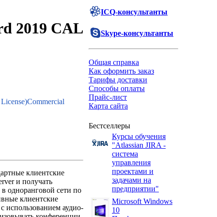
ICQ-консультанты
ard 2019 CAL
Skype-консультанты
Общая справка
Как оформить заказ
Тарифы доставки
Способы оплаты
Прайс-лист
l License)Commercial
Карта сайта
Бестселлеры
Курсы обучения
"Atlassian JIRA -
система
управления
проектами и
дартные клиентские
задачами на
rver и получать
предприятии"
 в одноранговой сети по
тивные клиентские
Microsoft Windows
с использованием аудио-
10
низовывать конференции