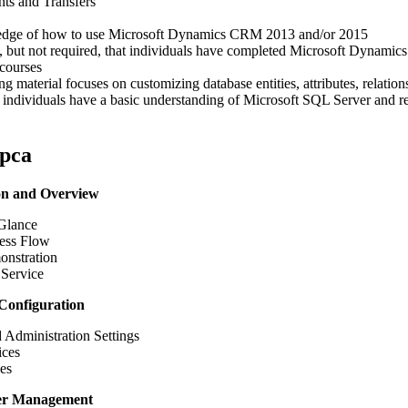
ts and Transfers
dge of how to use Microsoft Dynamics CRM 2013 and/or 2015
, but not required, that individuals have completed Microsoft Dynam
 courses
ng material focuses on customizing database entities, attributes, relation
individuals have a basic understanding of Microsoft SQL Server and re
рса
on and Overview
 Glance
cess Flow
onstration
 Service
Configuration
 Administration Settings
ices
es
er Management