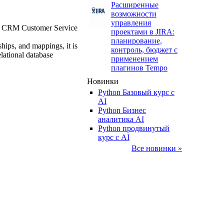
Расширенные
возможности
управления
ics CRM Customer Service
проектами в JIRA:
планирование,
ships, and mappings, it is
контроль, бюджет с
lational database
применением
плагинов Tempo
Новинки
Python Базовый курс c
AI
Python Бизнес
аналитика AI
Python продвинутый
курс с AI
Все новинки »