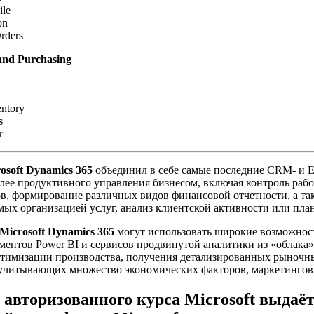
ile
on
rders
and Purchasing
entory
s
r
osoft Dynamics 365
объединил в себе самые последние CRM- и 
лее продуктивного управления бизнесом, включая контроль рабо
ов, формирование различных видов финансовой отчетности, а т
мых организацией услуг, анализ клиентской активности или пл
Microsoft Dynamics 365
могут использовать широкие возможнос
ентов Power BI и сервисов продвинутой аналитики из «облака» M
я оптимизации производства, получения детализированных рыночн
 учитывающих множество экономических факторов, маркетингов
авторизованного курса Microsoft выдаё