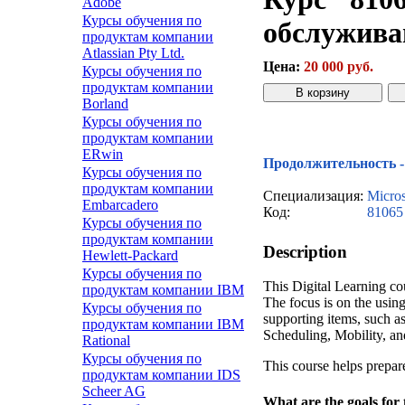
Adobe
Курсы обучения по
обслужива
продуктам компании
Atlassian Pty Ltd.
Цена:
20 000 руб.
Курсы обучения по
продуктам компании
Borland
Курсы обучения по
Звонок с сайта
К
продуктам компании
ERwin
Продолжительность - 
Курсы обучения по
продуктам компании
Специализация:
Micro
Embarcadero
Код:
81065
Курсы обучения по
продуктам компании
Description
Hewlett-Packard
Курсы обучения по
This Digital Learning co
продуктам компании IBM
The focus is on the usin
Курсы обучения по
supporting items, such as
продуктам компании IBM
Scheduling, Mobility, an
Rational
Курсы обучения по
This course helps prepa
продуктам компании IDS
Scheer AG
What are the goals for 