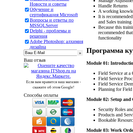
Manage Adjustmen
Новости и советы
Handle Returns
Обучение и
A working knowle
сертификация Microsoft
It is recommended
Вопросы и ответы по
and Sales training
MSSQLServer
Because this traini
Delphi - проблемы и
recommended that 
решения
functionality
Adobe Photoshop: алхимия
дизайна
Программа ку
Ваш отзыв
Module 01: Introducti
Field Service at a
Field Service Pro
Если вам нравится наш магазин -
Field Service Dem
скажите об этом Google!
Planning for Field
Способы оплаты
Module 02: Setup and 
Security Roles and
Products and Serv
Bookable Resourc
Module 03: Work Ord