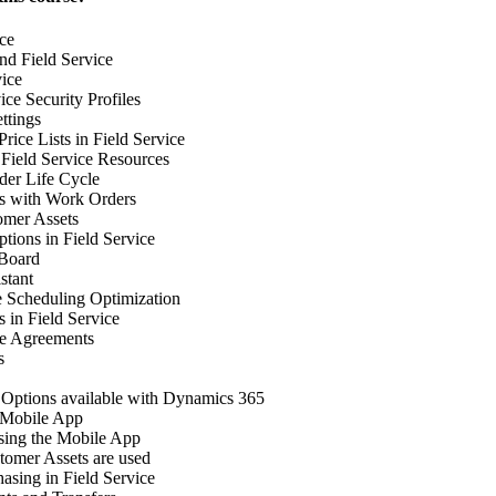
ce
nd Field Service
vice
ice Security Profiles
ettings
rice Lists in Field Service
 Field Service Resources
der Life Cycle
s with Work Orders
omer Assets
tions in Field Service
 Board
stant
 Scheduling Optimization
 in Field Service
e Agreements
s
 Options available with Dynamics 365
 Mobile App
sing the Mobile App
omer Assets are used
asing in Field Service