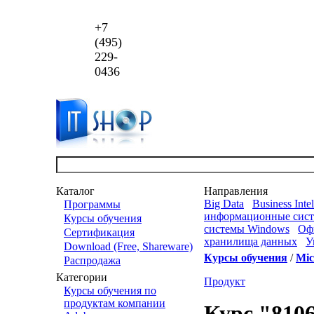
+7
(495)
229-
0436
Каталог
Направления
Big Data
Business Inte
Программы
информационные сис
Курсы обучения
системы Windows
Оф
Сертификация
хранилища данных
У
Download (Free, Shareware)
Курсы обучения
/
Mic
Распродажа
Категории
Продукт
Курсы обучения по
продуктам компании
Курс "8106