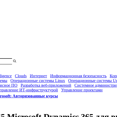
shopa
Вы
смотрели
lligence
Clouds
Интернет
Информационная безопасность
Кор
темы
Операционные системы Linux
Операционные системы Un
исное ПО
Разработка веб-приложений
Системное администри
правление ИТ-инфраструктурой
Управление проектами
rosoft: Авторизованные курсы
5 Microsoft Dynamics 365 для 