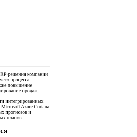
ERP-решения компании
чего процесса,
акже повышение
анирование продаж.
ти интегрированных
icrosoft Azure Cortana
ых прогнозов и
ых планов.
тся