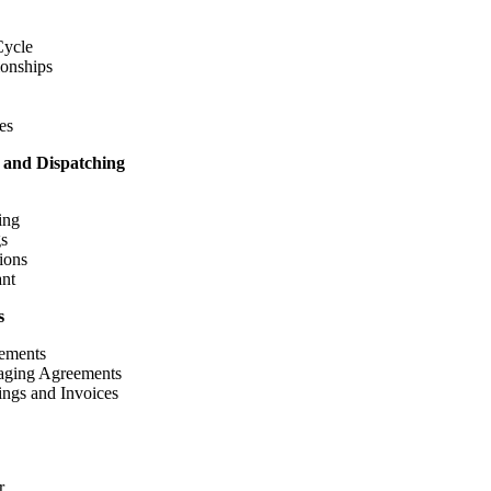
Cycle
onships
es
 and Dispatching
ing
s
ions
ant
s
ements
aging Agreements
ngs and Invoices
r