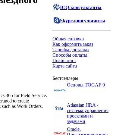
ICQ-консультанты
Skype-консультанты
Общая справка
Как оформить заказ
Тарифы доставки
Способы оплаты
Прайс-лист
Карта сайта
Бестселлеры
Основы TOGAF 9
cs 365 for Field Service.
eraged to create
Atlassian JIRA -
cs such as Work Orders,
система управления
проектами и
задачами
Oracle.
Программирование