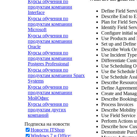
Курсы обучения по
продуктам компании
Define Field Servi
Interface
Describe End to E
Курсы обучения по
Plan for Field Ser
продуктам компании
Identify Field Serv
Microsoft
Configure initial s
Курсы обучения по
Use Products and P
продуктам компании
Set up and Define
Oracle
Describe Work Or
Курсы обучения по
Use Incident Type
продуктам компании
Differentiate Cust
Postgres Professional
Use Scheduling Op
Курсы обучения по
Use the Schedule
продуктам компании Sparx
Use Schedule Assi
Systems
Describe Resource
Курсы обучения по
Define Agreements
продуктам компании
Create and Manag
МойОфис
Describe Booking
Курсы обучения по
Process Invoices
продуктам других
Describe Mobility
компаний
Use Field Service
Perform Actions u
Подписка на новости
Describe how Cust
Новости ITShop
Demonstrate Purch
Windows 7 и Office: