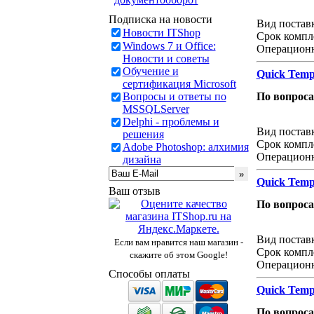
Звонок с 
Подписка на новости
Вид постав
Новости ITShop
Срок компл
Windows 7 и Office:
Операционн
Новости и советы
Обучение и
Quick Temp
сертификация Microsoft
Вопросы и ответы по
По вопрос
MSSQLServer
Звонок с 
Delphi - проблемы и
Вид постав
решения
Срок компл
Adobe Photoshop: алхимия
Операционн
дизайна
Quick Temp
Ваш отзыв
По вопрос
Звонок с 
Вид постав
Если вам нравится наш магазин -
Срок компл
скажите об этом Google!
Операционн
Способы оплаты
Quick Temp
По вопрос