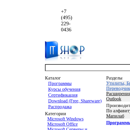
+7
(495)
229-
0436
Каталог
Разделы
Утилиты, Бр
Программы
Переводчик
Курсы обучения
Расширения 
Сертификация
Outlook
Download (Free, Shareware)
Производит
Распродажа
По алфавит
Категории
Мапилаб
Microsoft Windows
Программ
Microsoft Office
Microsoft Серверы и