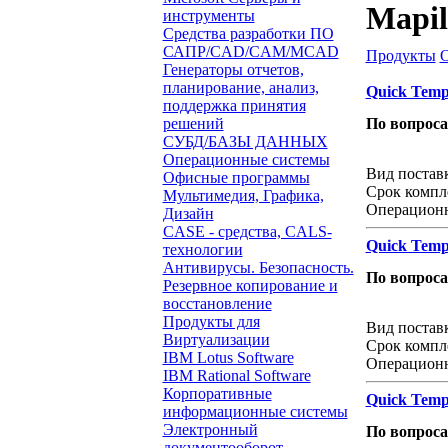
Mapil
инструменты
Средства разработки ПО
САПР/CAD/CAM/MCAD
Продукты
Генераторы отчетов,
планирование, анализ,
Quick Temp
поддержка принятия
решений
По вопрос
СУБД/БАЗЫ ДАННЫХ
Звонок с 
Операционные системы
Вид постав
Офисные программы
Срок компл
Мультимедия, Графика,
Операционн
Дизайн
CASE - средства, CALS-
Quick Temp
технологии
Антивирусы. Безопасность.
По вопрос
Резервное копирование и
восстановление
Звонок с 
Продукты для
Вид постав
Виртуализации
Срок компл
IBM Lotus Software
Операционн
IBM Rational Software
Корпоративные
Quick Temp
информационные системы
Электронный
По вопрос
документооборот