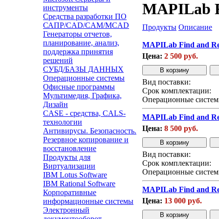
MAPILab Fi
инструменты
Средства разработки ПО
САПР/CAD/CAM/MCAD
Продукты
Описание
Генераторы отчетов,
планирование, анализ,
MAPILab Find and Rep
поддержка принятия
Цена:
2 500 руб.
решений
СУБД/БАЗЫ ДАННЫХ
Операционные системы
Вид поставки:
Офисные программы
Срок комплектации:
Мультимедия, Графика,
Операционные систем
Дизайн
CASE - средства, CALS-
MAPILab Find and Rep
технологии
Цена:
8 500 руб.
Антивирусы. Безопасность.
Резервное копирование и
восстановление
Вид поставки:
Продукты для
Срок комплектации:
Виртуализации
Операционные систем
IBM Lotus Software
IBM Rational Software
MAPILab Find and Rep
Корпоративные
Цена:
13 000 руб.
информационные системы
Электронный
документооборот