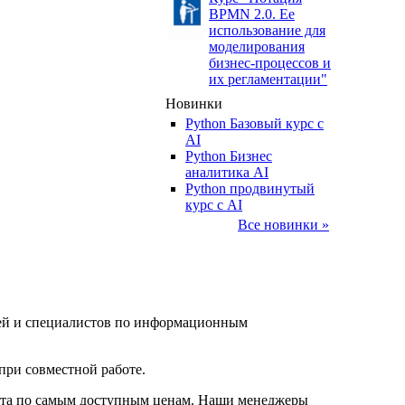
BPMN 2.0. Ее
использование для
моделирования
бизнес-процессов и
их регламентации"
Новинки
Python Базовый курс c
AI
Python Бизнес
аналитика AI
Python продвинутый
курс с AI
Все новинки »
елей и специалистов по информационным
при совместной работе.
нта по самым доступным ценам. Наши менеджеры