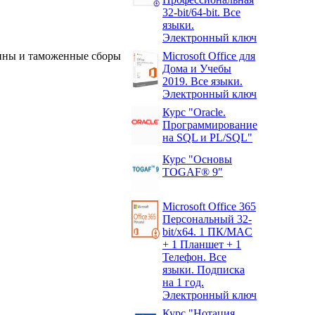
32-bit/64-bit. Все
языки.
Электронный ключ
ины и таможенные сборы
Microsoft Office для
Дома и Учебы
2019. Все языки.
Электронный ключ
Курс "Oracle.
Программирование
на SQL и PL/SQL"
Курс "Основы
TOGAF® 9"
Microsoft Office 365
Персональный 32-
bit/x64. 1 ПК/MAC
+ 1 Планшет + 1
Телефон. Все
языки. Подписка
на 1 год.
Электронный ключ
Курс "Нотация