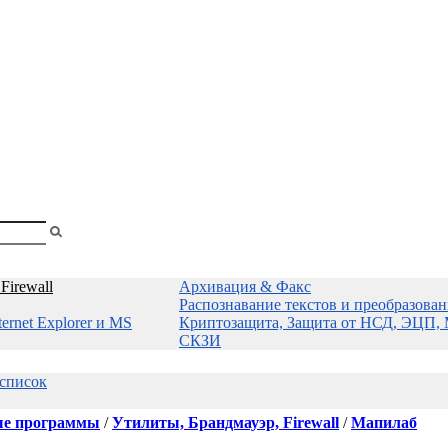
shopa
Firewall
Архивация & Факс
Распознавание текстов и преобразова
ernet Explorer и MS
Криптозащита, Защита от НСД, ЭЦП, 
СКЗИ
 список
е программы
/
Утилиты, Брандмауэр, Firewall
/
Мапилаб