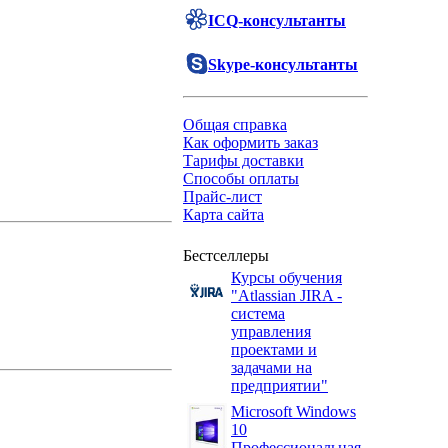
ICQ-консультанты
Skype-консультанты
Общая справка
Как оформить заказ
Тарифы доставки
Способы оплаты
Прайс-лист
Карта сайта
Бестселлеры
Курсы обучения
"Atlassian JIRA -
система
управления
проектами и
задачами на
предприятии"
Microsoft Windows
10
Профессиональная