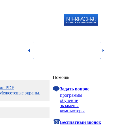
119334,
г.
Москва,
dmin@itshop.ru
ул.
Бардина,
д. 4,
корп. 3
Вход
Помощь
ние PDF
Задать вопрос
Межсетевые экраны,
программы
обучение
экзамены
компьютеры
Бесплатный звонок