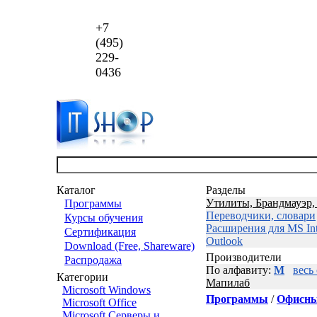
+7
(495)
229-
0436
Каталог
Разделы
Утилиты, Брандмауэр, 
Программы
Переводчики, словари
Курсы обучения
Расширения для MS Int
Сертификация
Outlook
Download (Free, Shareware)
Производители
Распродажа
По алфавиту:
М
весь
Категории
Мапилаб
Microsoft Windows
Программы
/
Офисны
Microsoft Office
Microsoft Серверы и