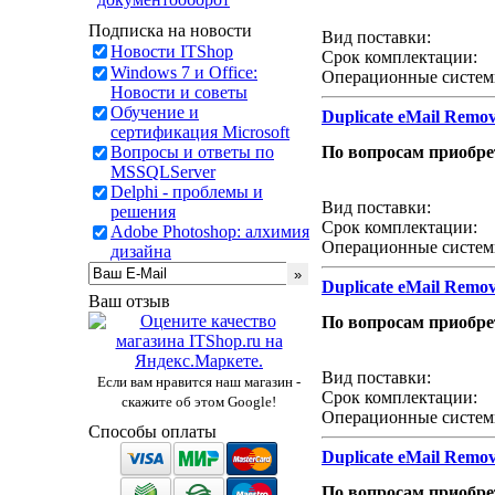
Звонок с сайта
Подписка на новости
Вид поставки:
Новости ITShop
Срок комплектации:
Windows 7 и Office:
Операционные систем
Новости и советы
Обучение и
Duplicate eMail Remo
сертификация Microsoft
Вопросы и ответы по
По вопросам приобр
MSSQLServer
Звонок с сайта
Delphi - проблемы и
Вид поставки:
решения
Срок комплектации:
Adobe Photoshop: алхимия
Операционные систем
дизайна
Duplicate eMail Remo
Ваш отзыв
По вопросам приобр
Звонок с сайта
Вид поставки:
Если вам нравится наш магазин -
Срок комплектации:
скажите об этом Google!
Операционные систем
Способы оплаты
Duplicate eMail Remo
По вопросам приобр