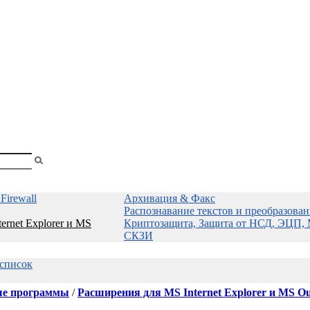
shopa
Firewall
Архивация & Факс
Распознавание текстов и преобразова
ernet Explorer и MS
Криптозащита, Защита от НСД, ЭЦП, 
СКЗИ
 список
е программы
/
Расширения для MS Internet Explorer и MS Ou