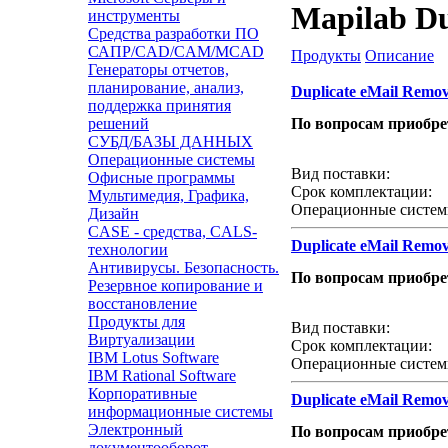
Mapilab Du
инструменты
Средства разработки ПО
САПР/CAD/CAM/MCAD
Продукты
Описание
Генераторы отчетов,
планирование, анализ,
Duplicate eMail Remo
поддержка принятия
решений
По вопросам приобр
СУБД/БАЗЫ ДАННЫХ
Звонок с сайта
Операционные системы
Вид поставки:
Офисные программы
Срок комплектации:
Мультимедия, Графика,
Операционные систем
Дизайн
CASE - средства, CALS-
Duplicate eMail Remo
технологии
Антивирусы. Безопасность.
По вопросам приобр
Резервное копирование и
восстановление
Звонок с сайта
Продукты для
Вид поставки:
Виртуализации
Срок комплектации:
IBM Lotus Software
Операционные систем
IBM Rational Software
Корпоративные
Duplicate eMail Remo
информационные системы
Электронный
По вопросам приобр
документооборот