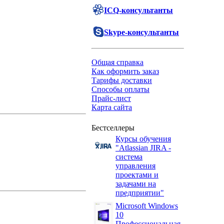
ICQ-консультанты
Skype-консультанты
Общая справка
Как оформить заказ
Тарифы доставки
Способы оплаты
Прайс-лист
Карта сайта
Бестселлеры
Курсы обучения
"Atlassian JIRA -
система
управления
проектами и
задачами на
предприятии"
Microsoft Windows
10
Профессиональная