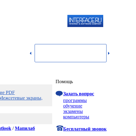
119334,
г.
Москва,
dmin@itshop.ru
ул.
Бардина,
д. 4,
корп. 3
Вход
Помощь
ние PDF
Задать вопрос
Межсетевые экраны,
программы
обучение
экзамены
компьютеры
tlook
/
Мапилаб
Бесплатный звонок