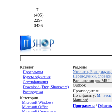
+7
(495)
229-
0436
Каталог
Разделы
Утилиты, Брандмауэр, 
Программы
Переводчики, словари
Курсы обучения
Расширения для MS Int
Сертификация
Outlook
Download (Free, Shareware)
Производители
Распродажа
По алфавиту:
М
весь
Категории
Мапилаб
Microsoft Windows
Программы
/
Офисны
Microsoft Office
Microsoft Серверы и