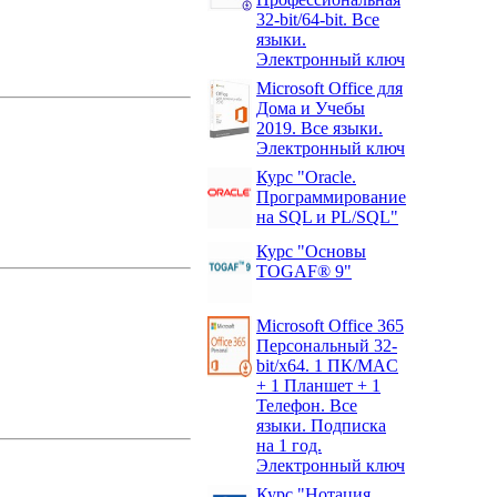
32-bit/64-bit. Все
языки.
Электронный ключ
Microsoft Office для
Дома и Учебы
2019. Все языки.
Электронный ключ
Курс "Oracle.
Программирование
на SQL и PL/SQL"
Курс "Основы
TOGAF® 9"
Microsoft Office 365
Персональный 32-
bit/x64. 1 ПК/MAC
+ 1 Планшет + 1
Телефон. Все
языки. Подписка
на 1 год.
Электронный ключ
Курс "Нотация