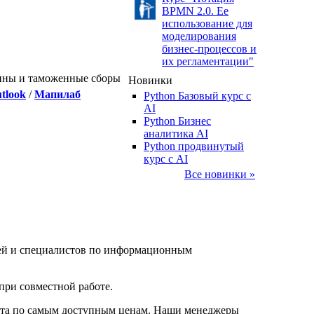
BPMN 2.0. Ее
использование для
моделирования
бизнес-процессов и
их регламентации"
ины и таможенные сборы
Новинки
tlook
/
Мапилаб
Python Базовый курс c
AI
Python Бизнес
аналитика AI
Python продвинутый
курс с AI
Все новинки »
елей и специалистов по информационным
при совместной работе.
нта по самым доступным ценам. Наши менеджеры