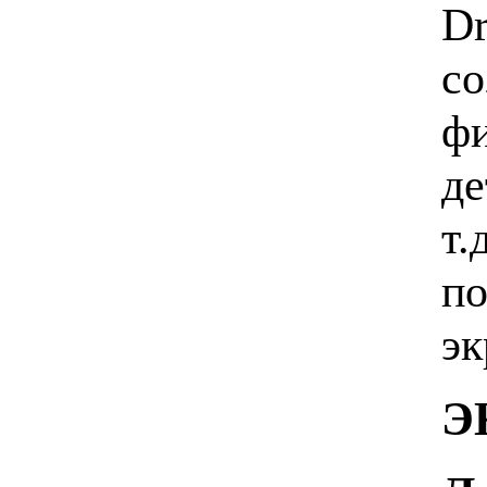
Dr
со
фи
де
т.
по
эк
Э