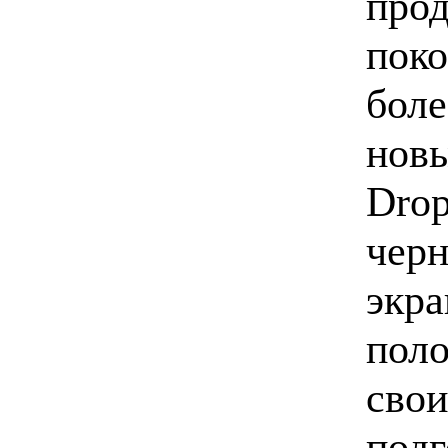
прод
поко
боле
новы
Drop
черн
экра
поло
свои
подг