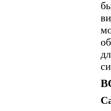
бы
ви
мо
об
дл
си
В
Са