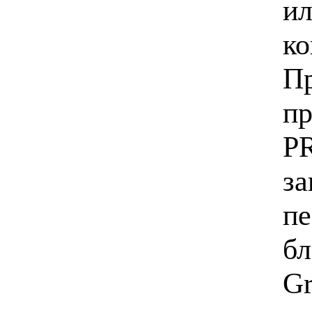
ил
ко
Пр
пр
PR
за
пе
бл
Gr