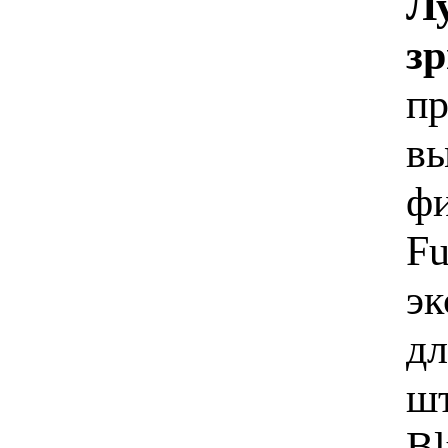
Л
з
пр
вы
фи
Fu
эк
дл
шт
Bl