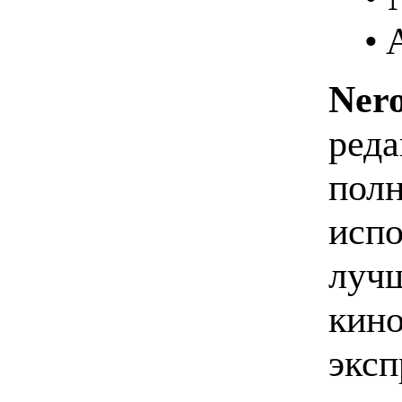
• 
Nero
реда
полн
испо
лучш
кино
эксп