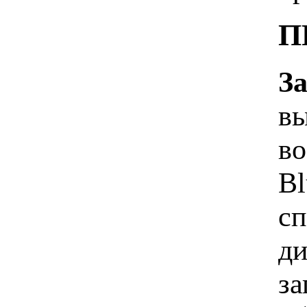
П
З
вы
во
Bl
сп
ди
за