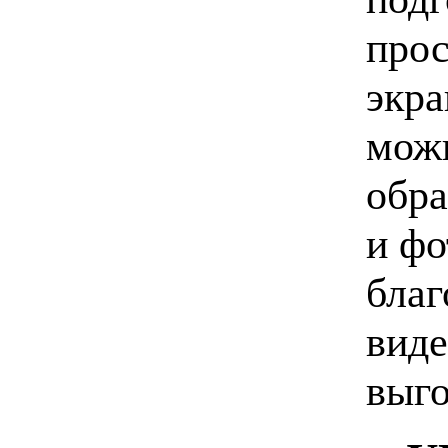
прос
экра
можн
обра
и фо
благ
виде
выго