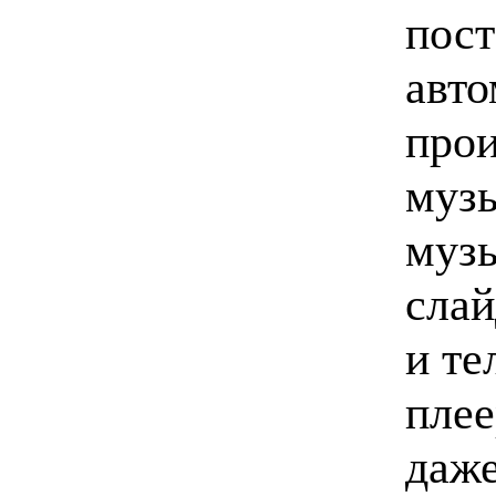
пост
авто
прои
музы
музы
слай
и те
плее
даже