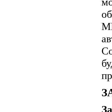
мо
об
MP
ав
Co
бу
пр
З
За