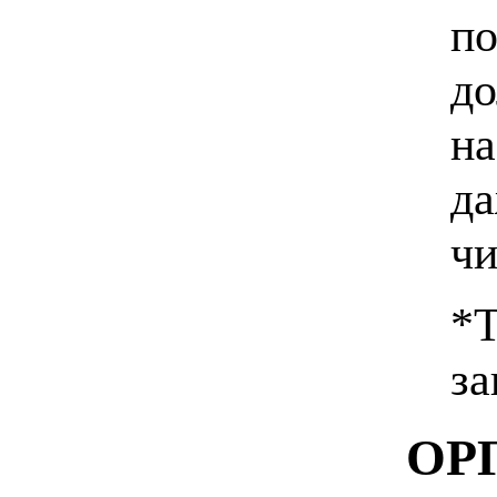
по
до
на
да
чи
*Т
за
ОР