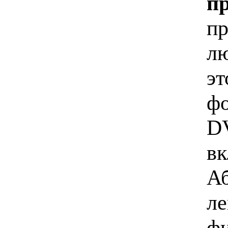
п
пр
лю
эт
фо
DV
вк
Аб
ле
фи