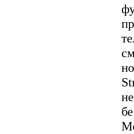
фу
пр
те
см
но
St
не
бе
Me