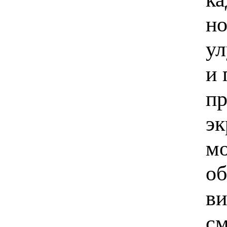
но
ул
и 
пр
эк
мо
об
ви
см