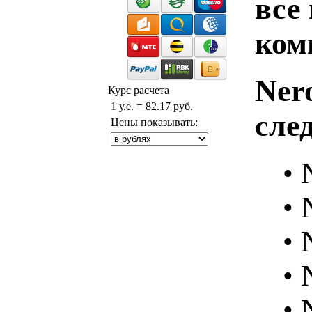
все
ком
Ner
Курс расчета
1 у.е. = 82.17 руб.
сле
Цены показывать:
• 
• 
• 
• 
• 