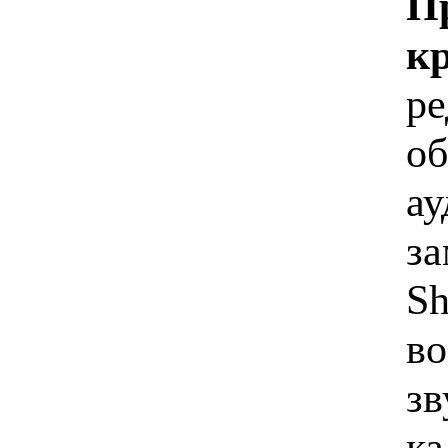
Пр
к
ре
об
ау
за
Sh
во
зв
ка