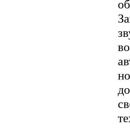
об
За
зв
во
ав
но
до
св
те