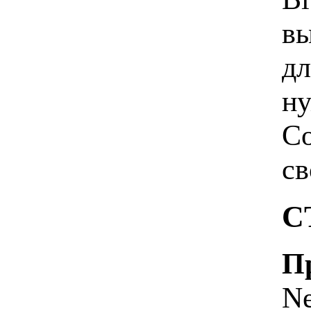
вы
дл
ну
Co
св
С
Пр
Ne