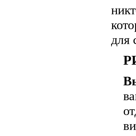
никт
кото
для 
Р
В
ва
от
ви