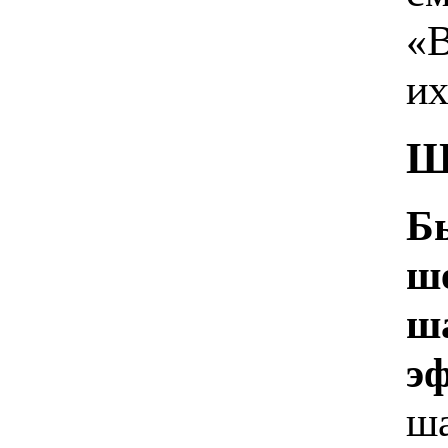
«В
их
Ш
Б
ше
ш
э
ша