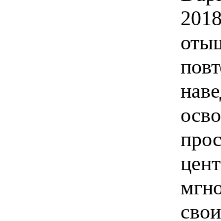
2018
отыщ
повт
наве
осво
прос
цент
мгно
свои