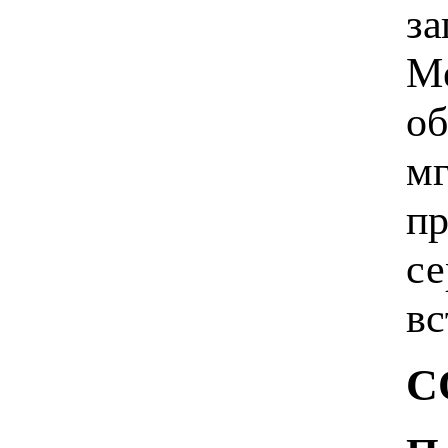
за
M
об
мг
пр
се
вс
С