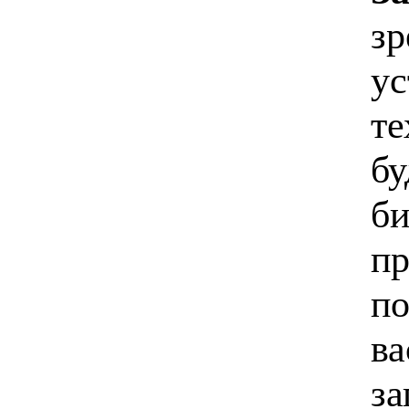
зр
ус
те
бу
би
пр
по
ва
за