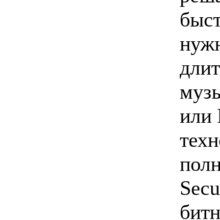
быст
нужн
длит
муз
или
техн
полн
Secu
битн