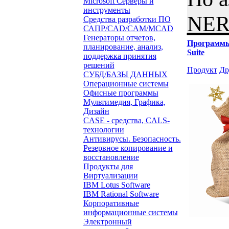
Microsoft Серверы и
инструменты
NER
Средства разработки ПО
САПР/CAD/CAM/MCAD
Генераторы отчетов,
Программ
планирование, анализ,
Suite
поддержка принятия
решений
Продукт
Др
СУБД/БАЗЫ ДАННЫХ
Операционные системы
Офисные программы
Мультимедия, Графика,
Дизайн
CASE - средства, CALS-
технологии
Антивирусы. Безопасность.
Резервное копирование и
восстановление
Продукты для
Виртуализации
IBM Lotus Software
IBM Rational Software
Корпоративные
информационные системы
Электронный