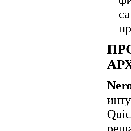
са
пр
ПР
АР
Ner
инту
Quic
реша