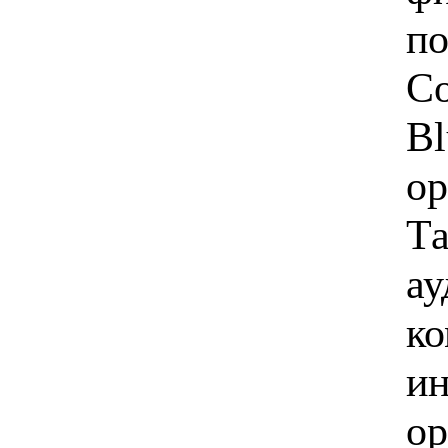
по
Со
Bl
ор
Та
ау
ко
ин
ор