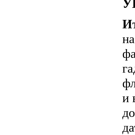
У
И
на
фа
га
фл
и 
до
да