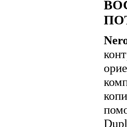
ВО
ПО
Ner
конт
орие
ком
копи
помо
Dupl