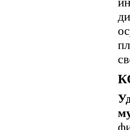
ин
ди
ос
пл
св
К
У
м
фи