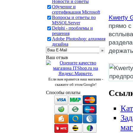
Новости и советы
Обучение и
сертификация Microsoft
Kwerty G
Вопросы и ответы по
MSSQLServer
прямо с
Delphi - проблемы и
всплыва
решения
Adobe Photoshop: алхимия
раздела
дизайна
держать
Ваш отзыв
Если вам нравится наш магазин -
скажите об этом Google!
Ссылк
Способы оплаты
Кат
Зад
маг