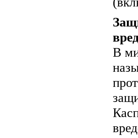
(вкл
Защ
вре
В ми
назы
прот
защи
Касп
вред