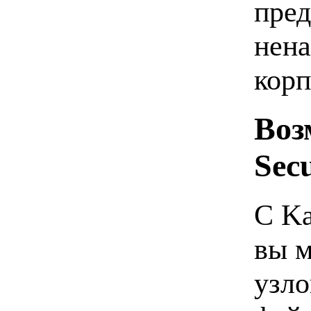
пред
нен
корп
Воз
Sec
С Ka
вы м
узло