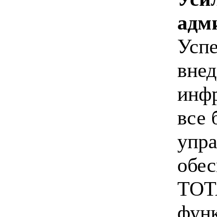
адм
Успе
внед
инфр
все 
упра
обес
TOTA
функ