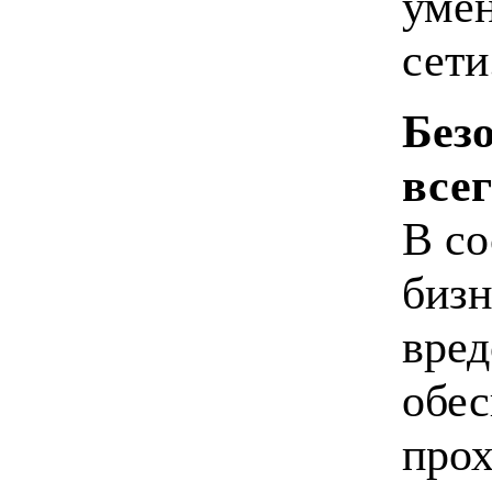
умен
сети
Без
все
В со
бизн
вред
обес
прох