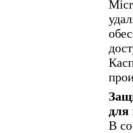
Micr
удал
обес
дост
Касп
прои
Защ
для
В со