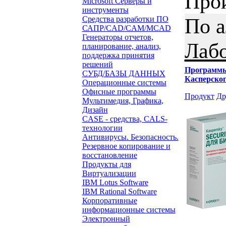
Про
Microsoft Серверы и
инструменты
По 
Средства разработки ПО
САПР/CAD/CAM/MCAD
Генераторы отчетов,
Лабо
планирование, анализ,
поддержка принятия
решений
Программ
СУБД/БАЗЫ ДАННЫХ
Касперско
Операционные системы
Офисные программы
Продукт
Др
Мультимедия, Графика,
Дизайн
CASE - средства, CALS-
технологии
Антивирусы. Безопасность.
Резервное копирование и
восстановление
Продукты для
Виртуализации
IBM Lotus Software
IBM Rational Software
Корпоративные
информационные системы
Электронный