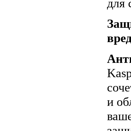
для 
Защ
вре
Ант
Kasp
соче
и об
ваш
защи