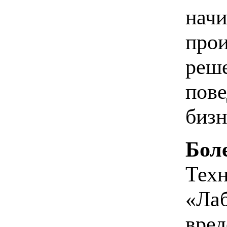
начи
прои
реше
пове
бизн
Бол
Техн
«Лаб
вред