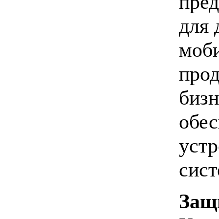
пред
для 
моби
прод
бизн
обес
устр
сист
Защ