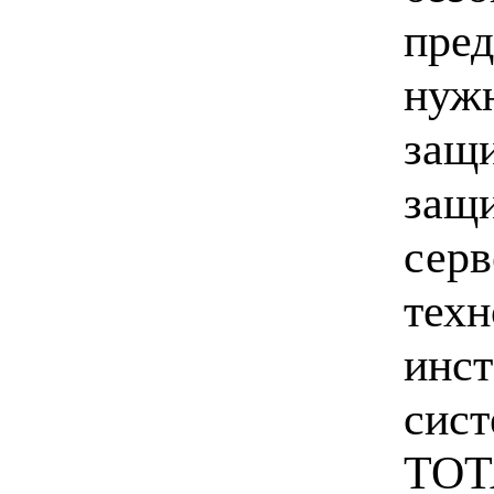
пред
нужн
защи
защи
серв
техн
инст
сист
TOTA