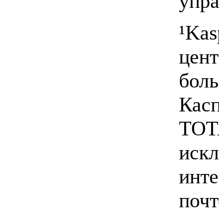
упра
¹Kas
цент
бол
Касп
TOTA
искл
инте
почт