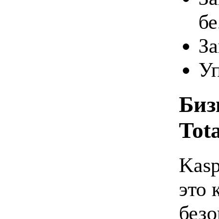
бе
За
Уп
Биз
Tota
Kasp
это 
безо