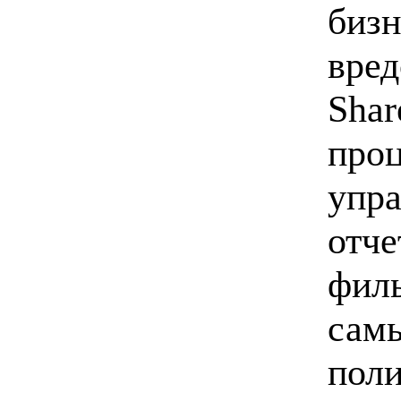
бизн
вред
Shar
проц
упра
отче
филь
самы
поли