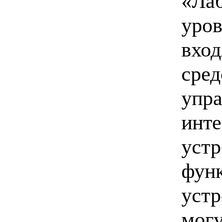
«Лаб
уров
вход
сред
упра
инте
устр
функ
устр
могу