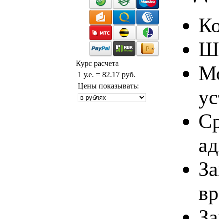
Ко
Ш
Курс расчета
Мо
1 у.е. = 82.17 руб.
Цены показывать:
ус
Ср
ад
За
вр
За