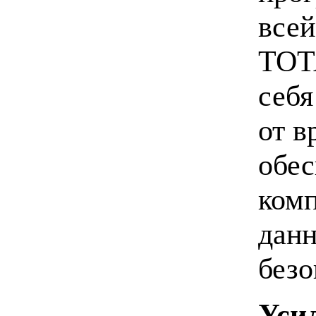
всей
TOTA
себя
от в
обес
комп
данн
безо
Уси