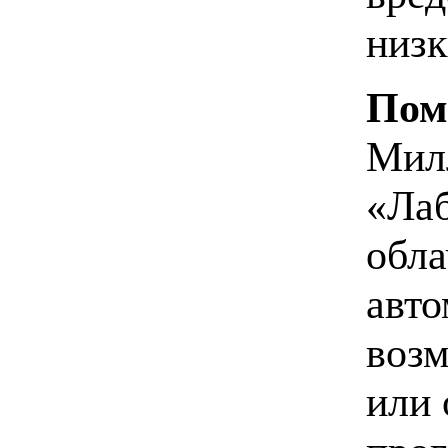
низк
Пом
Милл
«Лаб
обла
авто
воз
или 