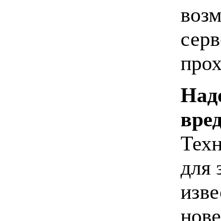
возм
серв
прох
Над
вре
Техн
для 
изве
нове