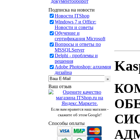
документооборот
Подписка на новости
Новости ITShop
Windows 7 и Office:
Новости и советы
Обучение и
сертификация Microsoft
Вопросы и ответы по
MSSQLServer
Delphi - проблемы и
Kas
решения
Adobe Photoshop: алхимия
дизайна
КО
Ваш отзыв
ОБ
Если вам нравится наш магазин -
СИ
скажите об этом Google!
Способы оплаты
АД