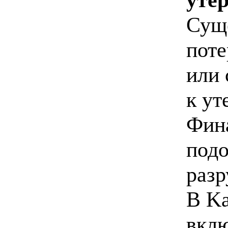
Суще
поте
или 
к ут
Фина
подо
разр
В Ka
вкл