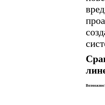
вред
проа
созд
сист
Сра
лине
Возможнос