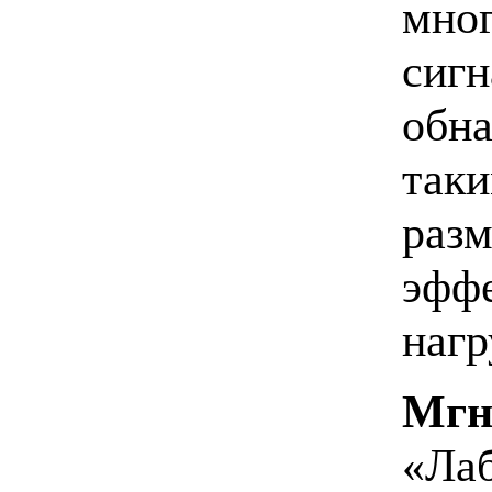
мног
сигн
обна
так
разм
эфф
нагр
Мгн
«Лаб