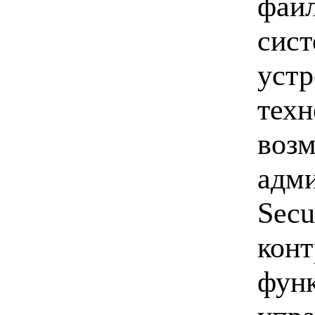
файл
сист
устр
техн
возм
адми
Secu
конт
функ