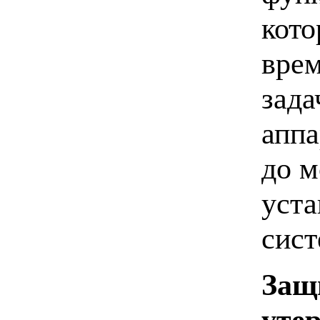
кото
врем
зада
аппа
до м
уста
сист
Защ
утер