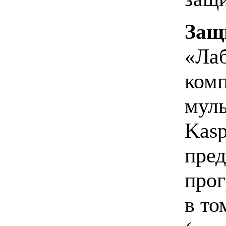
Защ
«Лаб
комп
муль
Kasp
пред
прог
в то