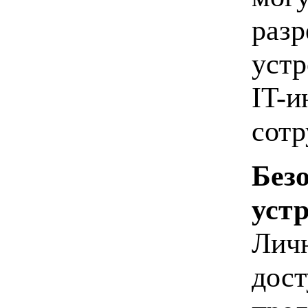
разр
устр
IT-и
сотр
Без
уст
Личн
дост