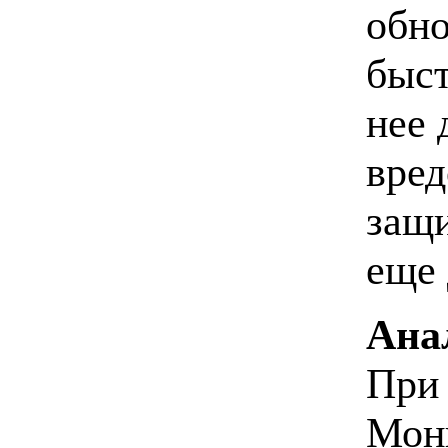
обно
быст
нее 
вред
защи
еще 
Ана
При 
Мони