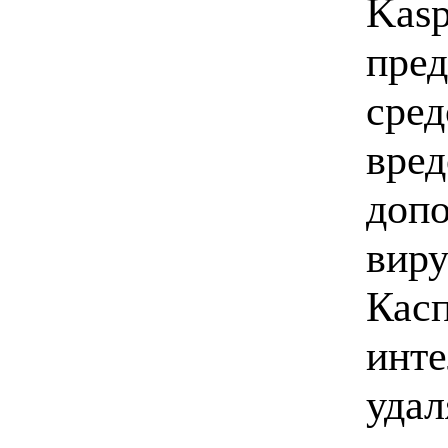
Kasp
пред
сред
вред
допо
виру
Касп
инте
удал