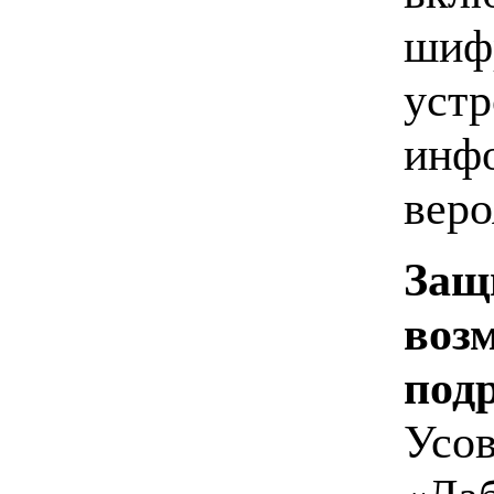
шифр
устр
инфо
веро
Защ
воз
под
Усов