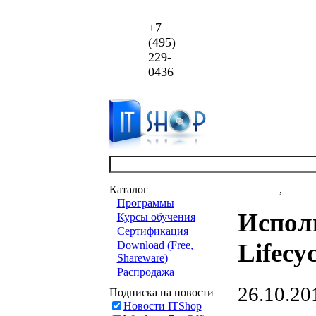
+7
(495)
229-
0436
Каталог
Новости
,
статьи
Программы
Исполь
Курсы обучения
Сертификация
Lifecy
Download (Free,
Shareware)
Распродажа
26.10.20
Подписка на новости
Новости ITShop