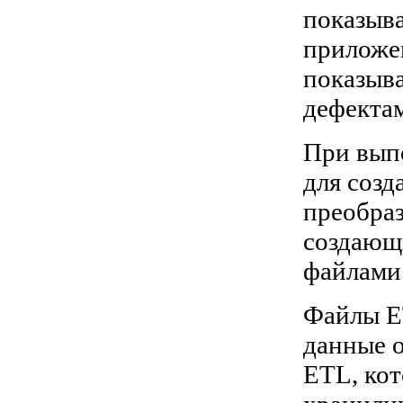
показыв
приложе
показыв
дефекта
При вып
для созд
преобра
создающ
файлами 
Файлы E
данные о
ETL, ко