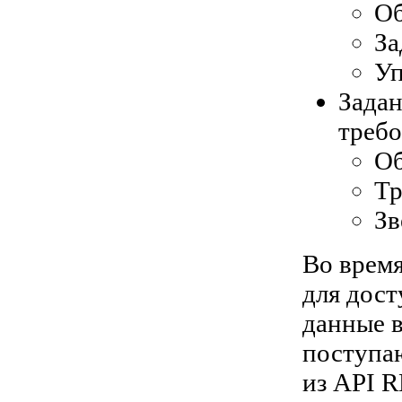
О
За
Уп
Задан
требо
О
Тр
Зв
Во врем
для дост
данные в
поступа
из API R