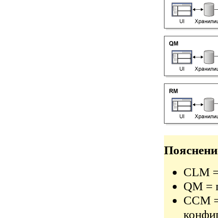
Пояснени
CLM = 
QM = 
CCM =
конфи