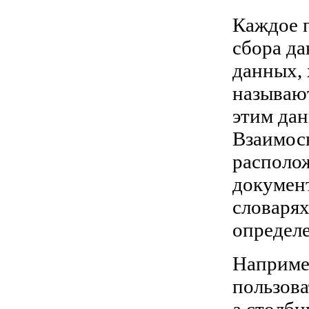
Каждое 
сбора д
данных,
называют
этим да
Взаимос
располо
документ
словарях
определе
Наприме
пользова