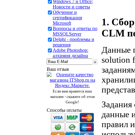
Windows 7 и Office:
Новости и советы
Обучение и
сертификация
1. Сбо
Microsoft
Вопросы и ответы по
CLM п
MSSQLServer
Delphi - проблемы и
решения
Данные 
Adobe Photoshop:
алхимия дизайна
solution
заданиям
Ваш отзыв
хранилищ
представ
Если вам нравится наш
магазин - скажите об этом
Задания 
Google!
Способы оплаты
данные и
правил 
использу