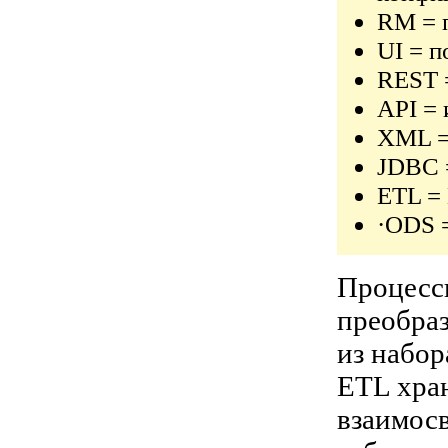
RM = 
UI = п
REST =
API =
XML =
JDBC =
ETL = 
·ODS 
Процессы
преобраз
из набор
ETL хран
взаимосв