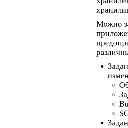
хранили
хранили
Можно з
приложе
предопр
различн
Задан
измен
О
За
Bu
S
Задан