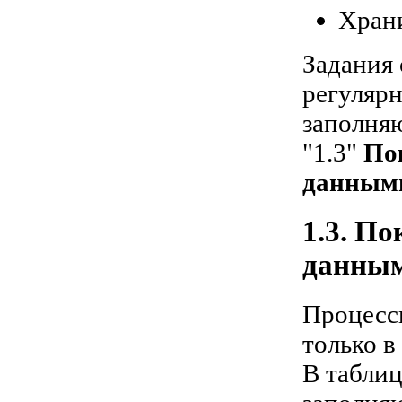
Хран
Задания 
регуляр
заполня
"1.3"
По
данным
1.3. П
данны
Процесс
только в
В таблиц