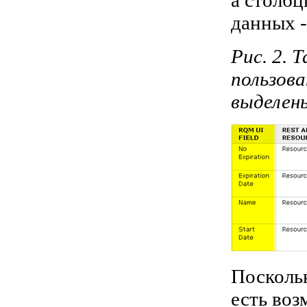
а столб
данных 
Рис. 2. 
пользов
выделен
Поскольк
есть воз