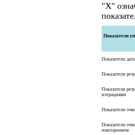
"X" озна
показател
Показатели у
Показатели дат
Показатели рез
Показатели рез
итерациями
Показатели очк
Показатели очко
повторением