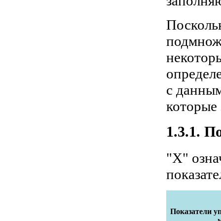
заполня
Посколь
подмнож
некоторы
определе
с данным
которые
1.3.1. 
"X" озна
показател
Показатели у