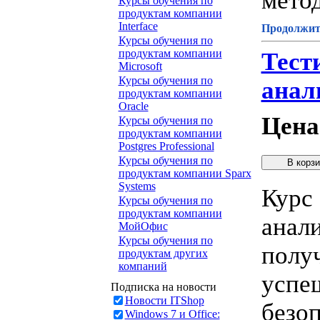
метод
Курсы обучения по
продуктам компании
Interface
Продолжите
Курсы обучения по
продуктам компании
Тест
Microsoft
Курсы обучения по
анал
продуктам компании
Oracle
Цена
Курсы обучения по
продуктам компании
Postgres Professional
Курсы обучения по
продуктам компании Sparx
Systems
Курс
Курсы обучения по
продуктам компании
анали
МойОфис
Курсы обучения по
полу
продуктам других
компаний
успе
Подписка на новости
Новости ITShop
безо
Windows 7 и Office: