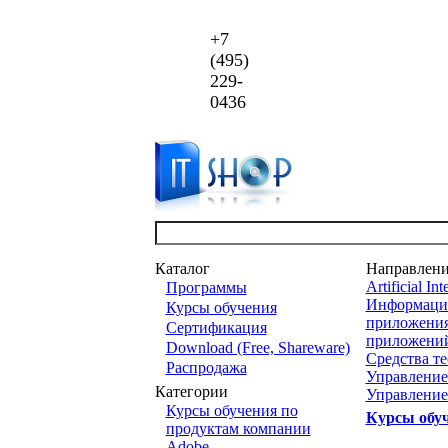
+7
(495)
229-
0436
Каталог
Направлен
Artificial Int
Программы
Информацио
Курсы обучения
приложени
Сертификация
приложени
Download (Free, Shareware)
Средства т
Распродажа
Управление
Категории
Управление
Курсы обучения по
Курсы обу
продуктам компании
Adobe