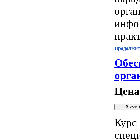
орга
инфо
прак
Продолжите
Обес
орга
Цена
Курс
спец