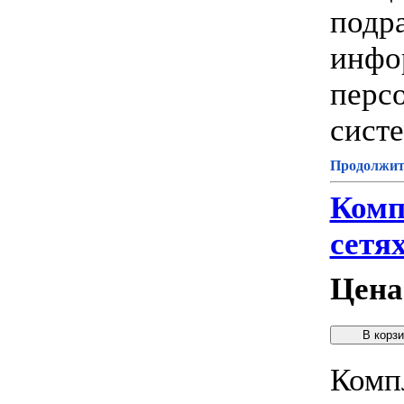
подр
инфо
перс
систе
Продолжите
Комп
сетя
Цена
Компл