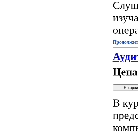
Слуша
изуча
опер
Продолжите
Аудит
Цена
В кур
пред
комп