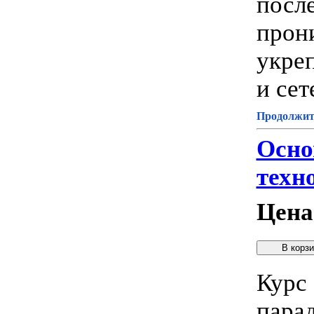
посл
прон
укре
и сет
Продолжите
Осно
техн
Цена
Курс
пара