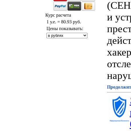
(СЕН3
и ус
Курс расчета
1 у.е. = 80.93 руб.
прес
Цены показывать:
дейс
хаке
отсл
нару
Продолжите