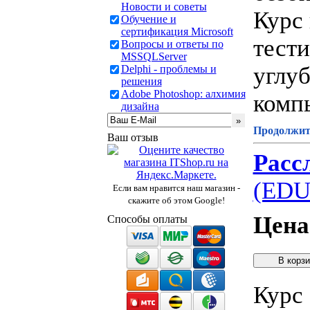
Новости и советы
Курс
Обучение и
сертификация Microsoft
тести
Вопросы и ответы по
MSSQLServer
углуб
Delphi - проблемы и
решения
Adobe Photoshop: алхимия
комп
дизайна
Продолжите
Ваш отзыв
Расс
(EDU
Если вам нравится наш магазин -
скажите об этом Google!
Цена
Способы оплаты
Курс